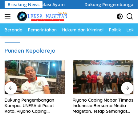
Langsung
r dan Populasi Ayam
Breaking News
Dukung Pengembangan Kampus UNE
ke
konten
Beranda
Pemerintahan
Hukum dan Kriminal
Politik
Lakal
Punden Kepolorejo
Dukung Pengembangan
Riyono Caping Nobar Timnas
Kampus UNESA di Pusat
Indonesia Bersama Media
Kota, Riyono Caping:
Magetan, Tetap Semangat
Tingkatkan SDM dan
Meski Garuda Gagal Lolos
Gerakkan Ekonomi Magetan