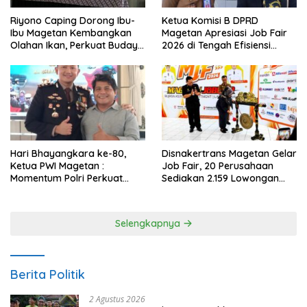
Riyono Caping Dorong Ibu-
Ketua Komisi B DPRD
Ibu Magetan Kembangkan
Magetan Apresiasi Job Fair
Olahan Ikan, Perkuat Budaya
2026 di Tengah Efisiensi
Gemar Makan Ikan
Anggaran
Hari Bhayangkara ke-80,
Disnakertrans Magetan Gelar
Ketua PWI Magetan :
Job Fair, 20 Perusahaan
Momentum Polri Perkuat
Sediakan 2.159 Lowongan
Kepercayaan Publik
Kerja
Selengkapnya
Berita Politik
2 Agustus 2026