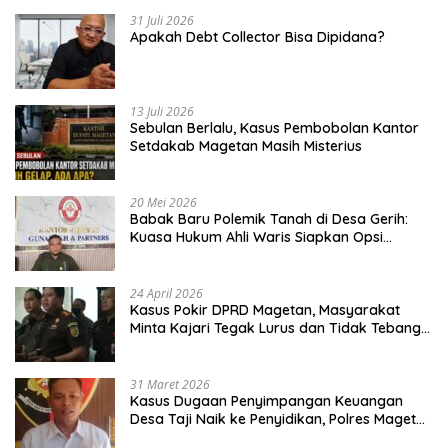
31 Juli 2026
Apakah Debt Collector Bisa Dipidana?
13 Juli 2026
Sebulan Berlalu, Kasus Pembobolan Kantor
Setdakab Magetan Masih Misterius
20 Mei 2026
Babak Baru Polemik Tanah di Desa Gerih:
Kuasa Hukum Ahli Waris Siapkan Opsi
Gugatan dan Audiensi ke Bupati
24 April 2026
Kasus Pokir DPRD Magetan, Masyarakat
Minta Kajari Tegak Lurus dan Tidak Tebang
Pilih
31 Maret 2026
Kasus Dugaan Penyimpangan Keuangan
Desa Taji Naik ke Penyidikan, Polres Magetan
Mulai Hitung Kerugian Negara