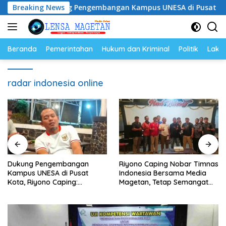
Langsung
Dukung Pengembangan Kampus UNESA di Pusat Kota, Riyon
Breaking News
ke
konten
Beranda
Pemerintahan
Hukum dan Kriminal
Politik
Lakal
radar indonesia online
Dukung Pengembangan
Riyono Caping Nobar Timnas
Kampus UNESA di Pusat
Indonesia Bersama Media
Kota, Riyono Caping:
Magetan, Tetap Semangat
Tingkatkan SDM dan
Meski Garuda Gagal Lolos
Gerakkan Ekonomi Magetan