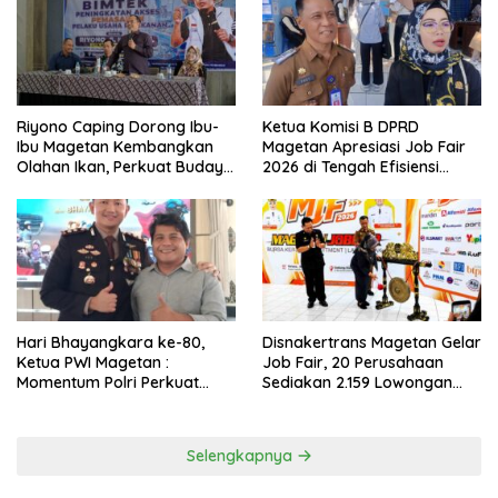
Riyono Caping Dorong Ibu-
Ketua Komisi B DPRD
Ibu Magetan Kembangkan
Magetan Apresiasi Job Fair
Olahan Ikan, Perkuat Budaya
2026 di Tengah Efisiensi
Gemar Makan Ikan
Anggaran
Hari Bhayangkara ke-80,
Disnakertrans Magetan Gelar
Ketua PWI Magetan :
Job Fair, 20 Perusahaan
Momentum Polri Perkuat
Sediakan 2.159 Lowongan
Kepercayaan Publik
Kerja
Selengkapnya