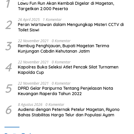
1
Lawu Fun Run Akan Kembali Digelar di Magetan,
Targetkan 2.000 Peserta
2
26 April 2025
1 Komentar
Peran Wartawan dalam Mengungkap Misteri CCTV di
Toilet Siswi
3
22 November 2021
0 Komentar
Rembug Penghijauan, Bupati Magetan Terima
Kunjungan Cabdin Kehutanan Jatim
4
22 November 2021
0 Komentar
Kapolres Buka Seleksi Atlet Pencak Silat Turnamen
Kapolda Cup
5
22 November 2021
0 Komentar
DPRD Gelar Paripurna Tentang Penjelasan Nota
Keuangan Raperda Tahun 2022
6
8 Agustus 2026
0 Komentar
Audiensi dengan Peternak Petelur Magetan, Riyono
Bahas Stabilitas Harga Telur dan Populasi Ayam