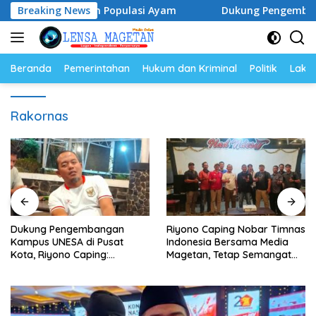
Langsung
a Telur dan Populasi Ayam
Breaking News
Dukung Pengembangan Kampu
ke
konten
Beranda
Pemerintahan
Hukum dan Kriminal
Politik
Lakal
Rakornas
Dukung Pengembangan
Riyono Caping Nobar Timnas
Kampus UNESA di Pusat
Indonesia Bersama Media
Kota, Riyono Caping:
Magetan, Tetap Semangat
Tingkatkan SDM dan
Meski Garuda Gagal Lolos
Gerakkan Ekonomi Magetan