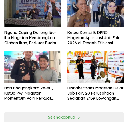
Riyono Caping Dorong Ibu-
Ketua Komisi B DPRD
Ibu Magetan Kembangkan
Magetan Apresiasi Job Fair
Olahan Ikan, Perkuat Budaya
2026 di Tengah Efisiensi
Gemar Makan Ikan
Anggaran
Hari Bhayangkara ke-80,
Disnakertrans Magetan Gelar
Ketua PWI Magetan :
Job Fair, 20 Perusahaan
Momentum Polri Perkuat
Sediakan 2.159 Lowongan
Kepercayaan Publik
Kerja
Selengkapnya