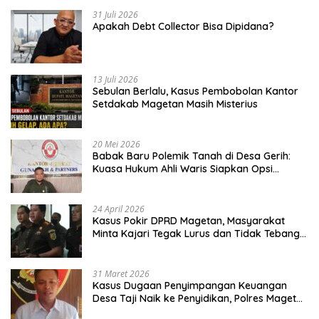
31 Juli 2026
Apakah Debt Collector Bisa Dipidana?
13 Juli 2026
Sebulan Berlalu, Kasus Pembobolan Kantor
Setdakab Magetan Masih Misterius
20 Mei 2026
Babak Baru Polemik Tanah di Desa Gerih:
Kuasa Hukum Ahli Waris Siapkan Opsi
Gugatan dan Audiensi ke Bupati
24 April 2026
Kasus Pokir DPRD Magetan, Masyarakat
Minta Kajari Tegak Lurus dan Tidak Tebang
Pilih
31 Maret 2026
Kasus Dugaan Penyimpangan Keuangan
Desa Taji Naik ke Penyidikan, Polres Magetan
Mulai Hitung Kerugian Negara