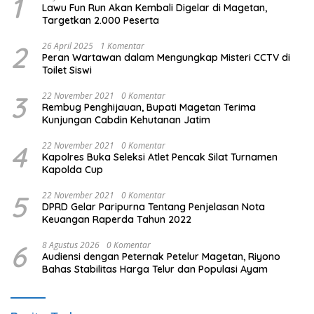
1
Lawu Fun Run Akan Kembali Digelar di Magetan,
Targetkan 2.000 Peserta
2
26 April 2025
1 Komentar
Peran Wartawan dalam Mengungkap Misteri CCTV di
Toilet Siswi
3
22 November 2021
0 Komentar
Rembug Penghijauan, Bupati Magetan Terima
Kunjungan Cabdin Kehutanan Jatim
4
22 November 2021
0 Komentar
Kapolres Buka Seleksi Atlet Pencak Silat Turnamen
Kapolda Cup
5
22 November 2021
0 Komentar
DPRD Gelar Paripurna Tentang Penjelasan Nota
Keuangan Raperda Tahun 2022
6
8 Agustus 2026
0 Komentar
Audiensi dengan Peternak Petelur Magetan, Riyono
Bahas Stabilitas Harga Telur dan Populasi Ayam