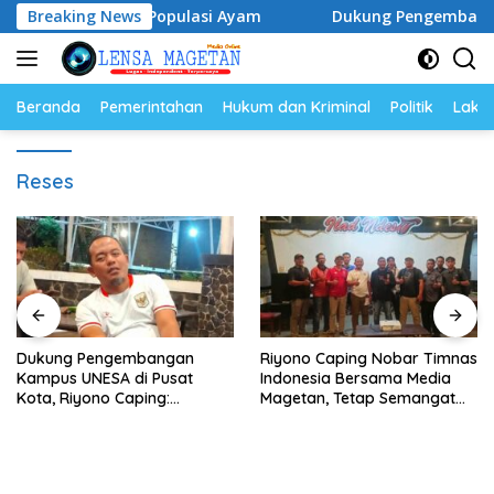
Langsung
Telur dan Populasi Ayam
Breaking News
Dukung Pengembangan Kampus 
ke
konten
Beranda
Pemerintahan
Hukum dan Kriminal
Politik
Lakal
Reses
Dukung Pengembangan
Riyono Caping Nobar Timnas
Kampus UNESA di Pusat
Indonesia Bersama Media
Kota, Riyono Caping:
Magetan, Tetap Semangat
Tingkatkan SDM dan
Meski Garuda Gagal Lolos
Gerakkan Ekonomi Magetan