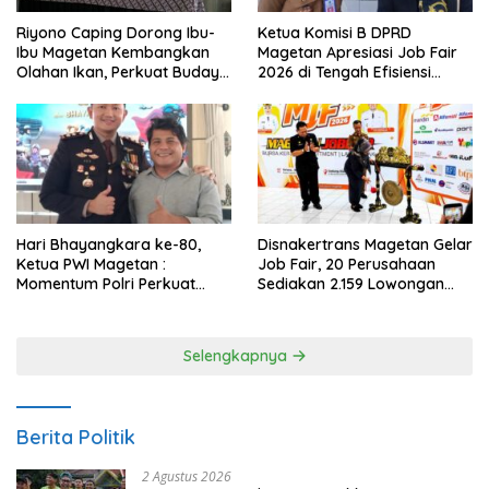
Riyono Caping Dorong Ibu-
Ketua Komisi B DPRD
Ibu Magetan Kembangkan
Magetan Apresiasi Job Fair
Olahan Ikan, Perkuat Budaya
2026 di Tengah Efisiensi
Gemar Makan Ikan
Anggaran
Hari Bhayangkara ke-80,
Disnakertrans Magetan Gelar
Ketua PWI Magetan :
Job Fair, 20 Perusahaan
Momentum Polri Perkuat
Sediakan 2.159 Lowongan
Kepercayaan Publik
Kerja
Selengkapnya
Berita Politik
2 Agustus 2026