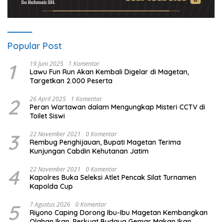
Popular Post
1
19 Juni 2025
1 Komentar
Lawu Fun Run Akan Kembali Digelar di Magetan,
Targetkan 2.000 Peserta
2
26 April 2025
1 Komentar
Peran Wartawan dalam Mengungkap Misteri CCTV di
Toilet Siswi
3
22 November 2021
0 Komentar
Rembug Penghijauan, Bupati Magetan Terima
Kunjungan Cabdin Kehutanan Jatim
4
22 November 2021
0 Komentar
Kapolres Buka Seleksi Atlet Pencak Silat Turnamen
Kapolda Cup
5
7 Agustus 2026
0 Komentar
Riyono Caping Dorong Ibu-Ibu Magetan Kembangkan
Olahan Ikan, Perkuat Budaya Gemar Makan Ikan