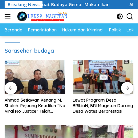
Langsung
 Ikan, Perkuat Budaya Gemar Makan Ikan
Breaking News
Ahmad Setia
ke
konten
Beranda
Pemerintahan
Hukum dan Kriminal
Politik
Lakal
Sarasehan budaya
Ahmad Setiawan Kenang M.
Lewat Program Desa
Sholeh: Pejuang Keadilan “No
BRILiaN, BRI Magetan Dorong
Viral No Justice” Telah
Desa Wates Berprestasi
Berpulang