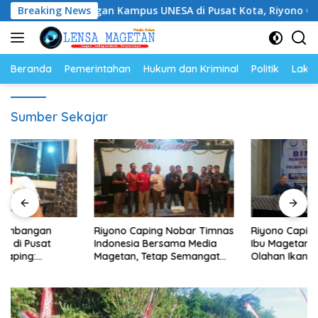
Langsung
ngembangan Kampus UNESA di Pusat Kota, Riyono Caping: Ti
Breaking News
ke
konten
Beranda
Pemerintahan
Hukum dan Kriminal
Politik
Lakal
Sumber Sekajar
Riyono Caping Nobar Timnas
Riyono Caping Dorong Ibu-
Indonesia Bersama Media
Ibu Magetan Kembangkan
Magetan, Tetap Semangat
Olahan Ikan, Perkuat Budaya
Meski Garuda Gagal Lolos
Gemar Makan Ikan