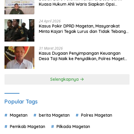
Kuasa Hukum Ahli Waris Siapkan Opsi
Gugatan dan Audiensi ke Bupati
24 April 2026
Kasus Pokir DPRD Magetan, Masyarakat
Minta Kajari Tegak Lurus dan Tidak Tebang
Pilih
31 Maret 2026
Kasus Dugaan Penyimpangan Keuangan
Desa Taji Naik ke Penyidikan, Polres Magetan
Mulai Hitung Kerugian Negara
Selengkapnya
Popular Tags
Magetan
berita Magetan
Polres Magetan
Pemkab Magetan
Pilkada Magetan