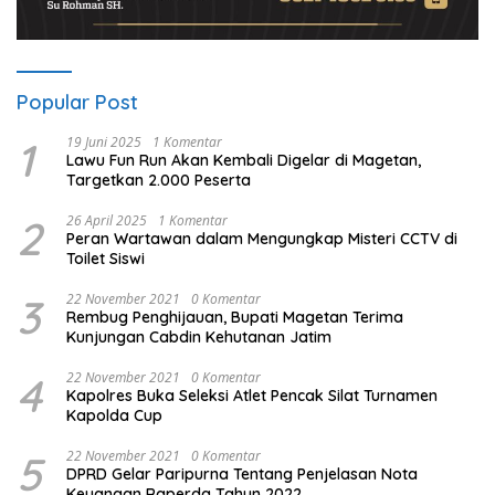
Popular Post
1
19 Juni 2025
1 Komentar
Lawu Fun Run Akan Kembali Digelar di Magetan,
Targetkan 2.000 Peserta
2
26 April 2025
1 Komentar
Peran Wartawan dalam Mengungkap Misteri CCTV di
Toilet Siswi
3
22 November 2021
0 Komentar
Rembug Penghijauan, Bupati Magetan Terima
Kunjungan Cabdin Kehutanan Jatim
4
22 November 2021
0 Komentar
Kapolres Buka Seleksi Atlet Pencak Silat Turnamen
Kapolda Cup
5
22 November 2021
0 Komentar
DPRD Gelar Paripurna Tentang Penjelasan Nota
Keuangan Raperda Tahun 2022