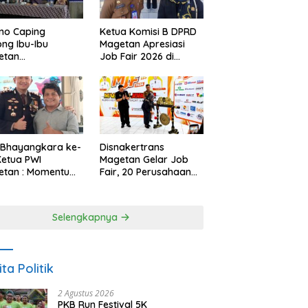
no Caping
Ketua Komisi B DPRD
ng Ibu-Ibu
Magetan Apresiasi
etan
Job Fair 2026 di
bangkan Olahan
Tengah Efisiensi
, Perkuat Budaya
Anggaran
ar Makan Ikan
 Bhayangkara ke-
Disnakertrans
Ketua PWI
Magetan Gelar Job
etan : Momentum
Fair, 20 Perusahaan
i Perkuat
Sediakan 2.159
rcayaan Publik
Lowongan Kerja
Selengkapnya
ita Politik
2 Agustus 2026
PKB Run Festival 5K