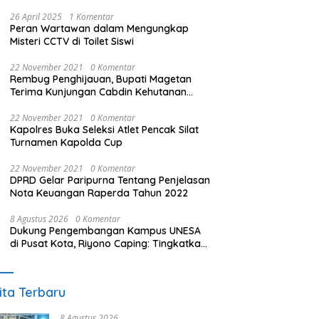
26 April 2025
1 Komentar
Peran Wartawan dalam Mengungkap
Misteri CCTV di Toilet Siswi
22 November 2021
0 Komentar
Rembug Penghijauan, Bupati Magetan
Terima Kunjungan Cabdin Kehutanan
Jatim
22 November 2021
0 Komentar
Kapolres Buka Seleksi Atlet Pencak Silat
Turnamen Kapolda Cup
22 November 2021
0 Komentar
DPRD Gelar Paripurna Tentang Penjelasan
Nota Keuangan Raperda Tahun 2022
8 Agustus 2026
0 Komentar
Dukung Pengembangan Kampus UNESA
di Pusat Kota, Riyono Caping: Tingkatkan
SDM dan Gerakkan Ekonomi Magetan
ita Terbaru
8 Agustus 2026