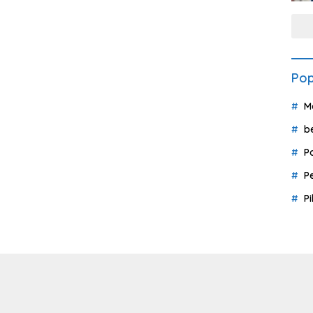
Pop
M
b
P
P
P