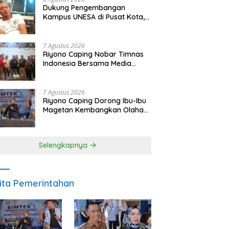
Dukung Pengembangan
Kampus UNESA di Pusat Kota,
Riyono Caping: Tingkatkan
SDM dan Gerakkan Ekonomi
Magetan
7 Agustus 2026
Riyono Caping Nobar Timnas
Indonesia Bersama Media
Magetan, Tetap Semangat
Meski Garuda Gagal Lolos
7 Agustus 2026
Riyono Caping Dorong Ibu-Ibu
Magetan Kembangkan Olahan
Ikan, Perkuat Budaya Gemar
Makan Ikan
Selengkapnya
ita Pemerintahan