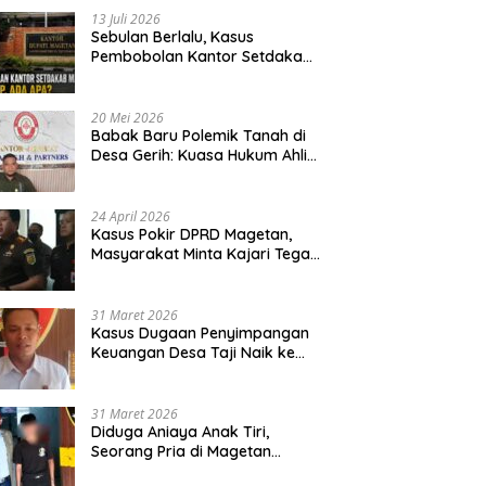
13 Juli 2026
Sebulan Berlalu, Kasus
Pembobolan Kantor Setdakab
Magetan Masih Misterius
20 Mei 2026
Babak Baru Polemik Tanah di
Desa Gerih: Kuasa Hukum Ahli
Waris Siapkan Opsi Gugatan
dan Audiensi ke Bupati
24 April 2026
Kasus Pokir DPRD Magetan,
Masyarakat Minta Kajari Tegak
Lurus dan Tidak Tebang Pilih
31 Maret 2026
Kasus Dugaan Penyimpangan
Keuangan Desa Taji Naik ke
Penyidikan, Polres Magetan
Mulai Hitung Kerugian Negara
31 Maret 2026
Diduga Aniaya Anak Tiri,
Seorang Pria di Magetan
Dilaporkan ke Polisi