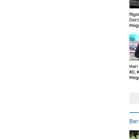
Riyo
Doro
Mag
Kem
Ikan
Gem
Hari
80, 
Mag
Polr
Kepe
Ber