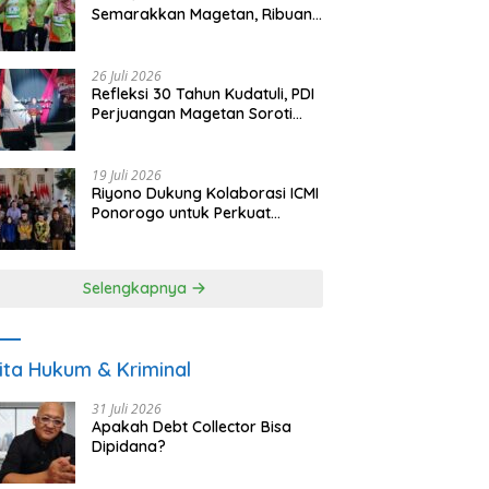
Semarakkan Magetan, Ribuan
Pelari Rayakan HUT ke-28 PKB
26 Juli 2026
Refleksi 30 Tahun Kudatuli, PDI
Perjuangan Magetan Soroti
Ancaman Demokrasi dan
Tuntut Keadilan Korban
19 Juli 2026
Riyono Dukung Kolaborasi ICMI
Ponorogo untuk Perkuat
Ekonomi Kerakyatan dan
UMKM
Selengkapnya
ita Hukum & Kriminal
31 Juli 2026
Apakah Debt Collector Bisa
Dipidana?