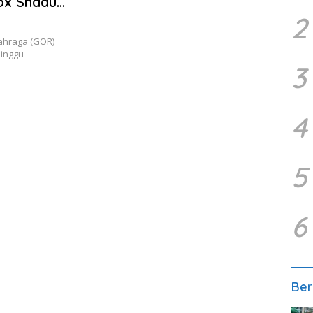
ox Shaduk
2
ahraga (GOR)
inggu
3
4
5
6
Ber