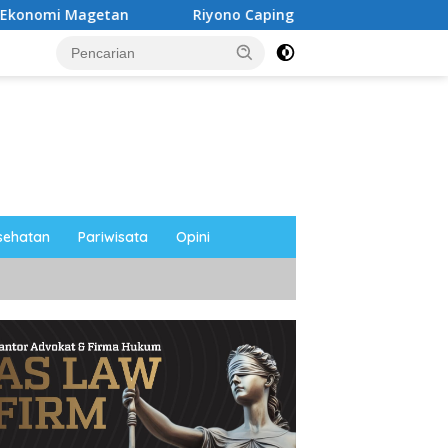
n
Riyono Caping Nobar Timnas Indonesia Bersama Med
sehatan
Pariwisata
Opini