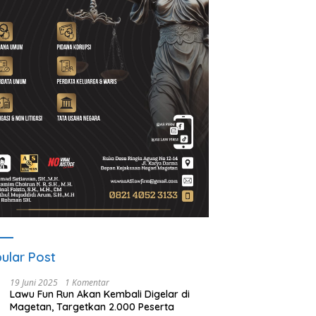
t Program Desa BRILiaN,
Noorbiyanto, S.H Nahkodai BPC
U
Magetan Dorong Desa
Peradin Magetan Periode
d
 Berprestasi
2026–2028, Siap Perkuat
u
Pendampingan Hukum
B
ular Post
19 Juni 2025
1 Komentar
Lawu Fun Run Akan Kembali Digelar di
Magetan, Targetkan 2.000 Peserta