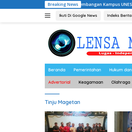
Langsung
Dukung Pengembangan Kampus UNESA di Pusat Kota, R
Breaking News
ke
konten
Ikuti Di Google News
Indeks Berita
Beranda
Pemerintahan
Hukum dan 
Advertorial
Keagamaan
Olahraga
Tinju Magetan