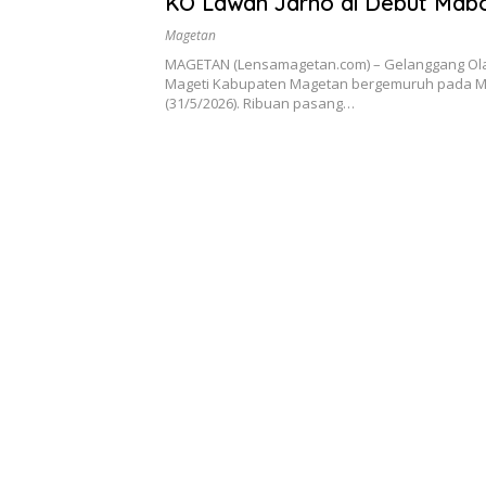
KO Lawan Jarno di Debut Mab
Jotosh GOR Ki Mageti
Magetan
MAGETAN (Lensamagetan.com) – Gelanggang Ol
Mageti Kabupaten Magetan bergemuruh pada M
(31/5/2026). Ribuan pasang…