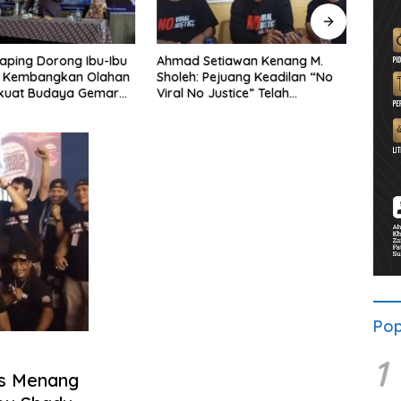
aping Dorong Ibu-Ibu
Ahmad Setiawan Kenang M.
Lewa
 Kembangkan Olahan
Sholeh: Pejuang Keadilan “No
BRI 
rkuat Budaya Gemar
Viral No Justice” Telah
Wates
kan
Berpulang
Pop
1
us Menang