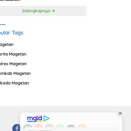
Selengkapnya
ular Tags
agetan
erita Magetan
olres Magetan
emkab Magetan
ilkada Magetan