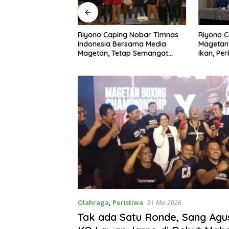
ngembangan
Riyono Caping Nobar Timnas
Riyono C
A di Pusat Kota,
Indonesia Bersama Media
Magetan
ng: Tingkatkan
Magetan, Tetap Semangat
Ikan, Pe
rakkan Ekonomi
Meski Garuda Gagal Lolos
Makan I
Olahraga
,
Peristiwa
31 Mei 2026
Tak ada Satu Ronde, Sang Ag