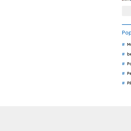
Pop
M
b
P
P
P