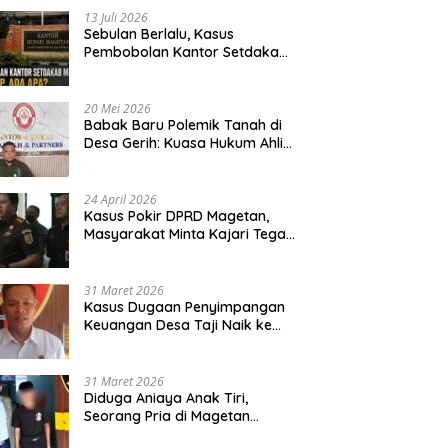
13 Juli 2026
Sebulan Berlalu, Kasus
Pembobolan Kantor Setdakab
Magetan Masih Misterius
20 Mei 2026
Babak Baru Polemik Tanah di
Desa Gerih: Kuasa Hukum Ahli
Waris Siapkan Opsi Gugatan
dan Audiensi ke Bupati
24 April 2026
Kasus Pokir DPRD Magetan,
Masyarakat Minta Kajari Tegak
Lurus dan Tidak Tebang Pilih
31 Maret 2026
Kasus Dugaan Penyimpangan
Keuangan Desa Taji Naik ke
Penyidikan, Polres Magetan
Mulai Hitung Kerugian Negara
31 Maret 2026
Diduga Aniaya Anak Tiri,
Seorang Pria di Magetan
Dilaporkan ke Polisi