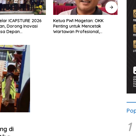
elar ICAPSTURE 2026
Ketua PWI Magetan: OKK
PKB R
an, Dorong Inovasi
Penting untuk Mencetak
Sema
asa Depan
Wartawan Profesional,
Pelar
jutan
Berintegritas dan Terpercaya
Pop
1
ng di