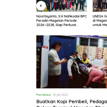
am Desa BRILiaN,
Noorbiyanto, S.H Nahkodai BPC
UNESA G
n Dorong Desa
Peradin Magetan Periode
di Maget
estasi
2026–2028, Siap Perkuat
untuk M
Pendampingan Hukum
Berkelan
Peristiwa
16 Juli 2022
Buatkan Kopi Pembeli, Pedaga