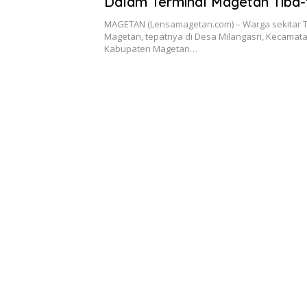
Dalam Terminal Magetan Tiba-
Meninggal
MAGETAN (Lensamagetan.com) – Warga sekitar T
Magetan, tepatnya di Desa Milangasri, Kecamat
Kabupaten Magetan…