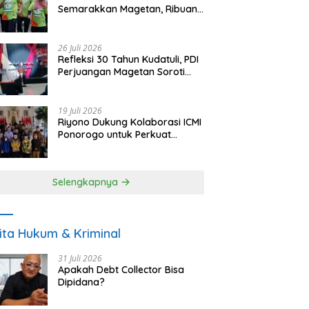
Semarakkan Magetan, Ribuan
Pelari Rayakan HUT ke-28 PKB
26 Juli 2026
Refleksi 30 Tahun Kudatuli, PDI
Perjuangan Magetan Soroti
Ancaman Demokrasi dan
Tuntut Keadilan Korban
19 Juli 2026
Riyono Dukung Kolaborasi ICMI
Ponorogo untuk Perkuat
Ekonomi Kerakyatan dan
UMKM
Selengkapnya
ita Hukum & Kriminal
31 Juli 2026
Apakah Debt Collector Bisa
Dipidana?