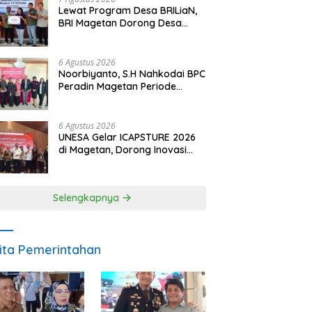
Lewat Program Desa BRILiaN,
BRI Magetan Dorong Desa
Wates Berprestasi
6 Agustus 2026
Noorbiyanto, S.H Nahkodai BPC
Peradin Magetan Periode
2026–2028, Siap Perkuat
Pendampingan Hukum
6 Agustus 2026
UNESA Gelar ICAPSTURE 2026
di Magetan, Dorong Inovasi
untuk Masa Depan
Berkelanjutan
Selengkapnya
ita Pemerintahan