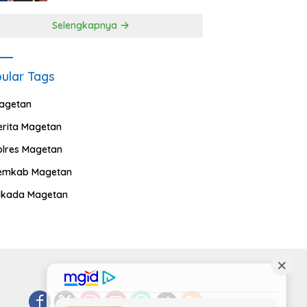
Selengkapnya
ular Tags
agetan
erita Magetan
olres Magetan
emkab Magetan
ilkada Magetan