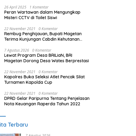
26 April 2025
1 Komentar
Peran Wartawan dalam Mengungkap
Misteri CCTV di Toilet Siswi
22 November 2021
0 Komentar
Rembug Penghijauan, Bupati Magetan
Terima Kunjungan Cabdin Kehutanan
Jatim
7 Agustus 2026
0 Komentar
Lewat Program Desa BRILiaN, BRI
Magetan Dorong Desa Wates Berprestasi
22 November 2021
0 Komentar
Kapolres Buka Seleksi Atlet Pencak Silat
Turnamen Kapolda Cup
22 November 2021
0 Komentar
DPRD Gelar Paripurna Tentang Penjelasan
Nota Keuangan Raperda Tahun 2022
ita Terbaru
7 Agustus 2026