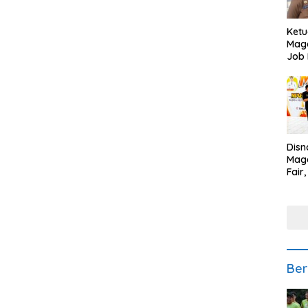
Ketu
Mage
Job 
Teng
Ang
Disn
Mage
Fair
Sedi
Low
Ber