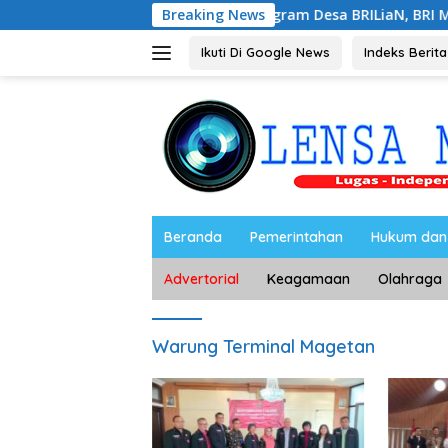
Langsung
Lewat Program Desa BRILiaN, BRI Magetan Dorong 
Breaking News
ke
konten
Ikuti Di Google News
Indeks Berita
Beranda
Pemerintahan
Hukum dan 
Advertorial
Keagamaan
Olahraga
Warung Terminal Magetan