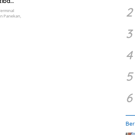
tiba
2
erminal
an Panekan,
3
4
5
6
Ber