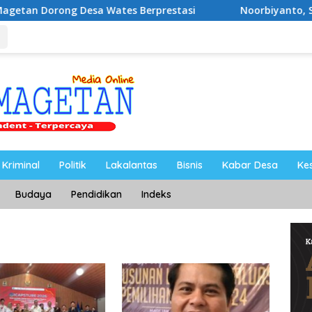
Desa Wates Berprestasi
Noorbiyanto, S.H Nahkodai BP
Kriminal
Politik
Lakalantas
Bisnis
Kabar Desa
Ke
Budaya
Pendidikan
Indeks