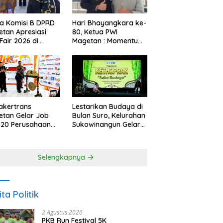
a Komisi B DPRD
Hari Bhayangkara ke-
tan Apresiasi
80, Ketua PWI
Fair 2026 di
Magetan : Momentum
ah Efisiensi
Polri Perkuat
garan
Kepercayaan Publik
akertrans
Lestarikan Budaya di
tan Gelar Job
Bulan Suro, Kelurahan
, 20 Perusahaan
Sukowinangun Gelar
akan 2.159
Ketoprak Suko
ongan Kerja
Budoyo
Selengkapnya
ita Politik
2 Agustus 2026
PKB Run Festival 5K