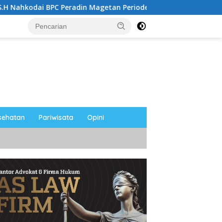
C Peradin Magetan Periode 2026–2028, Siap Perkuat Pendampi
sehatan
Pariwisata
Opini