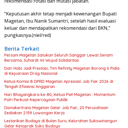
rekomendasi rotasi dan mutasi jabatan.
“Keputusan akhir tetap menjadi kewenangan Bupati
Magetan, Ibu Nanik Sumantri, setelah hasil evaluasi
keluar dan mendapatkan rekomendasi dari BKN,”
pungkasnya.(niel/red)
Berita Terkait
Persani Magetan Satukan Seluruh Sanggar Lewat Senam
Bersama, Suhardi: Ini Wujud Solidaritas
Dari Hobi Jadi Prestasi, Tim Refinity Magetan Borong 6 Piala
di Kejuaraan Drag Nasional
Ketua Komisi B DPRD Magetan Apresiasi Job Fair 2026 di
Tengah Efisiensi Anggaran
Hari Bhayangkara ke-80, Ketua PWI Magetan : Momentum
Polri Perkuat Kepercayaan Publik
Disnakertrans Magetan Gelar Job Fair, 20 Perusahaan
Sediakan 2.159 Lowongan Kerja
Lestarikan Budaya di Bulan Suro, Kelurahan Sukowinangun
Gelar Ketoprak Suko Budoyo