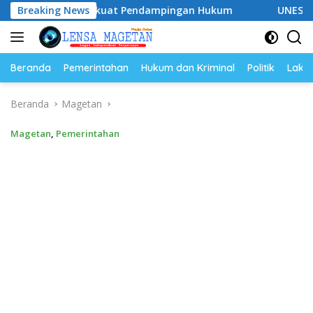
Langsung
ap Perkuat Pendampingan Hukum
Breaking News
UNESA Gelar ICAPSTURE
ke
konten
Beranda
Pemerintahan
Hukum dan Kriminal
Politik
Lakal
Beranda
Magetan
Magetan
,
Pemerintahan