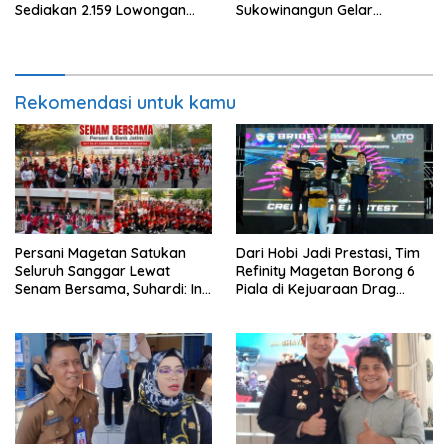
Sediakan 2.159 Lowongan
Sukowinangun Gelar
Kerja
Ketoprak Suko Budoyo
Rekomendasi untuk kamu
Persani Magetan Satukan
Dari Hobi Jadi Prestasi, Tim
Seluruh Sanggar Lewat
Refinity Magetan Borong 6
Senam Bersama, Suhardi: Ini
Piala di Kejuaraan Drag
Wujud Solidaritas
Nasional