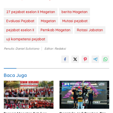
27 pejabat eselon II Magetan
berita Magetan
Evaluasi Pejabat
Magetan
Mutasi pejabat
pejabat eselon II
Pemkab Magetan
Rotasi Jabatan
uji kompetensi pejabat
Penulis: Daniel Sulistiono
Editor: Redaksi
Baca Juga