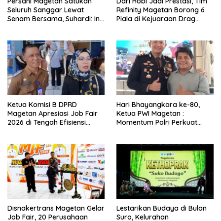
Persani Magetan Satukan
Dari Hobi Jadi Prestasi, Tim
Seluruh Sanggar Lewat
Refinity Magetan Borong 6
Senam Bersama, Suhardi: Ini
Piala di Kejuaraan Drag
Wujud Solidaritas
Nasional
Ketua Komisi B DPRD
Hari Bhayangkara ke-80,
Magetan Apresiasi Job Fair
Ketua PWI Magetan :
2026 di Tengah Efisiensi
Momentum Polri Perkuat
Anggaran
Kepercayaan Publik
Disnakertrans Magetan Gelar
Lestarikan Budaya di Bulan
Job Fair, 20 Perusahaan
Suro, Kelurahan