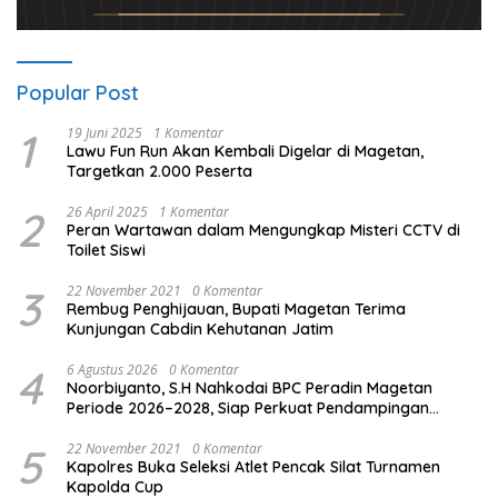
Popular Post
1
19 Juni 2025
1 Komentar
Lawu Fun Run Akan Kembali Digelar di Magetan,
Targetkan 2.000 Peserta
2
26 April 2025
1 Komentar
Peran Wartawan dalam Mengungkap Misteri CCTV di
Toilet Siswi
3
22 November 2021
0 Komentar
Rembug Penghijauan, Bupati Magetan Terima
Kunjungan Cabdin Kehutanan Jatim
4
6 Agustus 2026
0 Komentar
Noorbiyanto, S.H Nahkodai BPC Peradin Magetan
Periode 2026–2028, Siap Perkuat Pendampingan
Hukum
5
22 November 2021
0 Komentar
Kapolres Buka Seleksi Atlet Pencak Silat Turnamen
Kapolda Cup