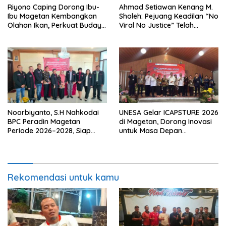
Riyono Caping Dorong Ibu-
Ahmad Setiawan Kenang M.
Ibu Magetan Kembangkan
Sholeh: Pejuang Keadilan “No
Olahan Ikan, Perkuat Budaya
Viral No Justice” Telah
Gemar Makan Ikan
Berpulang
Noorbiyanto, S.H Nahkodai
UNESA Gelar ICAPSTURE 2026
BPC Peradin Magetan
di Magetan, Dorong Inovasi
Periode 2026–2028, Siap
untuk Masa Depan
Perkuat Pendampingan
Berkelanjutan
Hukum
Rekomendasi untuk kamu