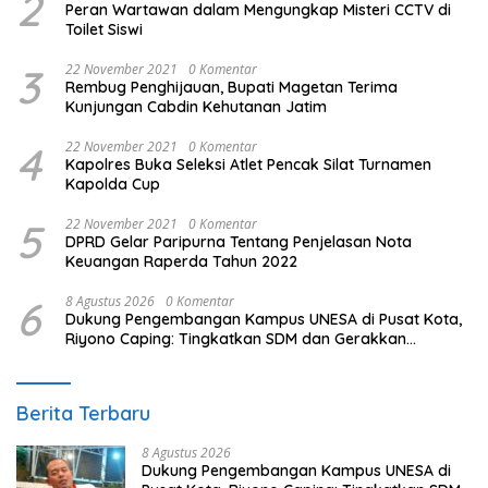
2
Peran Wartawan dalam Mengungkap Misteri CCTV di
Toilet Siswi
3
22 November 2021
0 Komentar
Rembug Penghijauan, Bupati Magetan Terima
Kunjungan Cabdin Kehutanan Jatim
4
22 November 2021
0 Komentar
Kapolres Buka Seleksi Atlet Pencak Silat Turnamen
Kapolda Cup
5
22 November 2021
0 Komentar
DPRD Gelar Paripurna Tentang Penjelasan Nota
Keuangan Raperda Tahun 2022
6
8 Agustus 2026
0 Komentar
Dukung Pengembangan Kampus UNESA di Pusat Kota,
Riyono Caping: Tingkatkan SDM dan Gerakkan
Ekonomi Magetan
Berita Terbaru
8 Agustus 2026
Dukung Pengembangan Kampus UNESA di