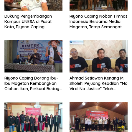
Dukung Pengembangan
Riyono Caping Nobar Timnas
Kampus UNESA di Pusat
Indonesia Bersama Media
Kota, Riyono Caping:
Magetan, Tetap Semangat
Tingkatkan SDM dan
Meski Garuda Gagal Lolos
Gerakkan Ekonomi Magetan
Riyono Caping Dorong Ibu-
Ahmad Setiawan Kenang M.
Ibu Magetan Kembangkan
Sholeh: Pejuang Keadilan “No
Olahan Ikan, Perkuat Budaya
Viral No Justice” Telah
Gemar Makan Ikan
Berpulang