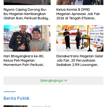
Ketua Komisi B DPRD
Riyono Caping Dorong Ibu-
Magetan Apresiasi Job Fair
Ibu Magetan Kembangkan
2026 di Tengah Efisiensi
Olahan Ikan, Perkuat Budaya
Anggaran
Gemar Makan Ikan
Hari Bhayangkara ke-80,
Disnakertrans Magetan Gelar
Ketua PWI Magetan :
Job Fair, 20 Perusahaan
Momentum Polri Perkuat
Sediakan 2.159 Lowongan
Kepercayaan Publik
Kerja
Selengkapnya
Berita Politik
2 Agustus 2026