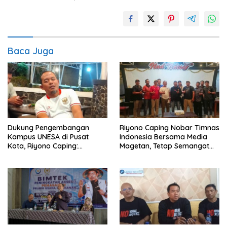
Baca Juga
Dukung Pengembangan
Riyono Caping Nobar Timnas
Kampus UNESA di Pusat
Indonesia Bersama Media
Kota, Riyono Caping:
Magetan, Tetap Semangat
Tingkatkan SDM dan
Meski Garuda Gagal Lolos
Gerakkan Ekonomi Magetan