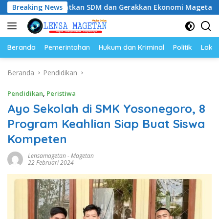
Langsung
ngkatkan SDM dan Gerakkan Ekonomi Magetan
Breaking News
Riyono 
ke
konten
Beranda
Pemerintahan
Hukum dan Kriminal
Politik
Lakal
Beranda
Pendidikan
Pendidikan
,
Peristiwa
Ayo Sekolah di SMK Yosonegoro, 8
Program Keahlian Siap Buat Siswa
Kompeten
Lensamagetan
-
Magetan
22 Februari 2024