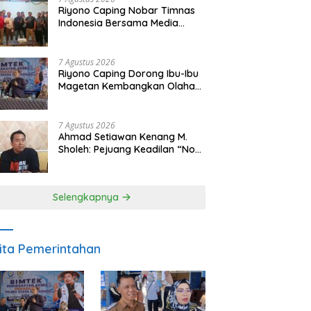
Riyono Caping Nobar Timnas
Indonesia Bersama Media
Magetan, Tetap Semangat
Meski Garuda Gagal Lolos
7 Agustus 2026
Riyono Caping Dorong Ibu-Ibu
Magetan Kembangkan Olahan
Ikan, Perkuat Budaya Gemar
Makan Ikan
7 Agustus 2026
Ahmad Setiawan Kenang M.
Sholeh: Pejuang Keadilan “No
Viral No Justice” Telah
Berpulang
Selengkapnya
ita Pemerintahan