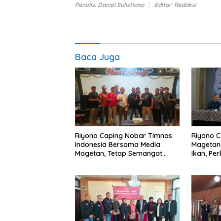
Penulis: Daniel Sulistiono
Editor: Redaksi
Baca Juga
Riyono Caping Nobar Timnas
Riyono C
Indonesia Bersama Media
Magetan
Magetan, Tetap Semangat
Ikan, Pe
Meski Garuda Gagal Lolos
Makan I