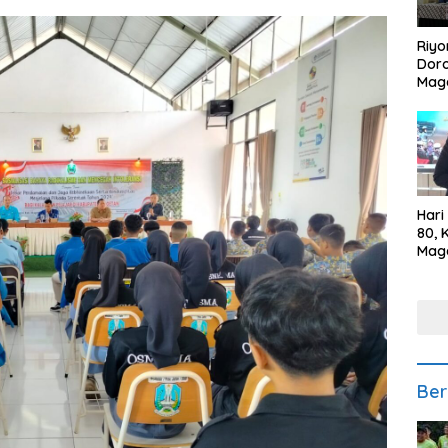
Riyo
Doro
Mag
Kem
Ikan
Gem
Hari
80, 
Mag
Polr
Kepe
Ber