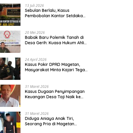
13 Juli 2026
Sebulan Berlalu, Kasus
Pembobolan Kantor Setdakab
Magetan Masih Misterius
20 Mei 2026
Babak Baru Polemik Tanah di
Desa Gerih: Kuasa Hukum Ahli
Waris Siapkan Opsi Gugatan
dan Audiensi ke Bupati
24 April 2026
Kasus Pokir DPRD Magetan,
Masyarakat Minta Kajari Tegak
Lurus dan Tidak Tebang Pilih
31 Maret 2026
Kasus Dugaan Penyimpangan
Keuangan Desa Taji Naik ke
Penyidikan, Polres Magetan
Mulai Hitung Kerugian Negara
31 Maret 2026
Diduga Aniaya Anak Tiri,
Seorang Pria di Magetan
Dilaporkan ke Polisi