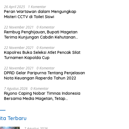
26 April 2025
1 Komentar
Peran Wartawan dalam Mengungkap
Misteri CCTV di Toilet Siswi
22 November 2021
0 Komentar
Rembug Penghijauan, Bupati Magetan
Terima Kunjungan Cabdin Kehutanan
Jatim
22 November 2021
0 Komentar
Kapolres Buka Seleksi Atlet Pencak Silat
Turnamen Kapolda Cup
22 November 2021
0 Komentar
DPRD Gelar Paripurna Tentang Penjelasan
Nota Keuangan Raperda Tahun 2022
7 Agustus 2026
0 Komentar
Riyono Caping Nobar Timnas Indonesia
Bersama Media Magetan, Tetap
Semangat Meski Garuda Gagal Lolos
ita Terbaru
7 Agustus 2026