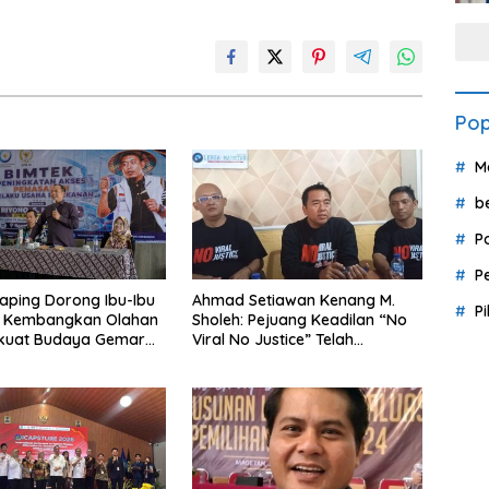
Pop
M
b
P
P
aping Dorong Ibu-Ibu
Ahmad Setiawan Kenang M.
P
 Kembangkan Olahan
Sholeh: Pejuang Keadilan “No
rkuat Budaya Gemar
Viral No Justice” Telah
kan
Berpulang