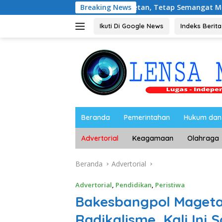
Langsung
edia Magetan, Tetap Semangat Meski Garuda Gagal Lolos
Breaking News
ke
konten
Ikuti Di Google News
Indeks Berita
Beranda
Pemerintahan
Hukum dan 
Advertorial
Keagamaan
Olahraga
Beranda
Advertorial
Advertorial
,
Pendidikan
,
Peristiwa
Bakesbangpol Magetan
Radikalisme, Kali Ini 