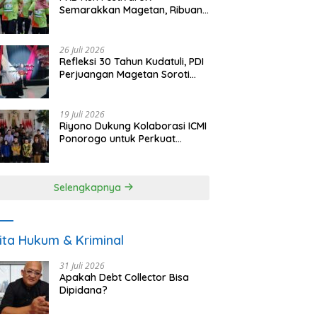
Semarakkan Magetan, Ribuan
Pelari Rayakan HUT ke-28 PKB
26 Juli 2026
Refleksi 30 Tahun Kudatuli, PDI
Perjuangan Magetan Soroti
Ancaman Demokrasi dan
Tuntut Keadilan Korban
19 Juli 2026
Riyono Dukung Kolaborasi ICMI
Ponorogo untuk Perkuat
Ekonomi Kerakyatan dan
UMKM
Selengkapnya
ita Hukum & Kriminal
31 Juli 2026
Apakah Debt Collector Bisa
Dipidana?