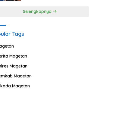
Selengkapnya
ular Tags
agetan
erita Magetan
olres Magetan
emkab Magetan
ilkada Magetan