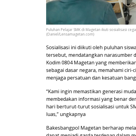
Puluhan Pelajar SMK di Magetan ikuti sosialisasi ce
(Daniel/Lensamagetan.com)
Sosialisasi ini diikuti oleh puluhan si
tersebut, mendatangkan narasumber da
Kodim 0804 Magetan yang memberikan 
sebagai dasar negara, memahami ciri-ci
menjaga persatuan dan kesatuan bang
“Kami ingin memastikan generasi muda
membedakan informasi yang benar de
hari berturut-turut sosialisasi untuk 
luas,” ungkapnya
Bakesbangpol Magetan berharap melalui 
dapat menjadi garda terdepan dalam m