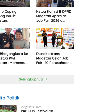
Ketua Komisi B DPRD
no Caping
Magetan Apresiasi
ng Ibu-Ibu
Job Fair 2026 di
etan
Tengah Efisiensi
bangkan Olahan
Anggaran
, Perkuat Budaya
ar Makan Ikan
 Bhayangkara ke-
Disnakertrans
Ketua PWI
Magetan Gelar Job
etan : Momentum
Fair, 20 Perusahaan
i Perkuat
Sediakan 2.159
rcayaan Publik
Lowongan Kerja
Selengkapnya
ita Politik
2 Agustus 2026
PKB Run Festival 5K