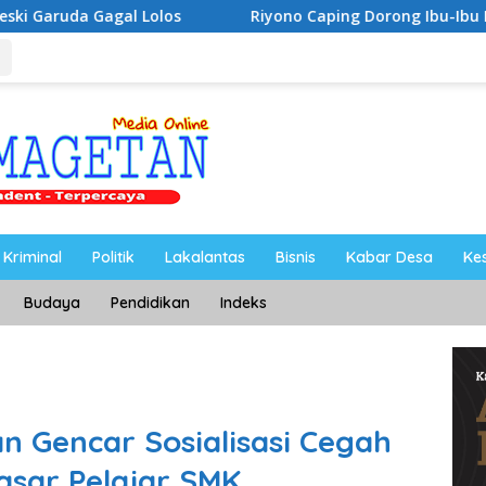
Riyono Caping Dorong Ibu-Ibu Magetan Kembangkan Olaha
Kriminal
Politik
Lakalantas
Bisnis
Kabar Desa
Ke
Budaya
Pendidikan
Indeks
 Gencar Sosialisasi Cegah
Sasar Pelajar SMK