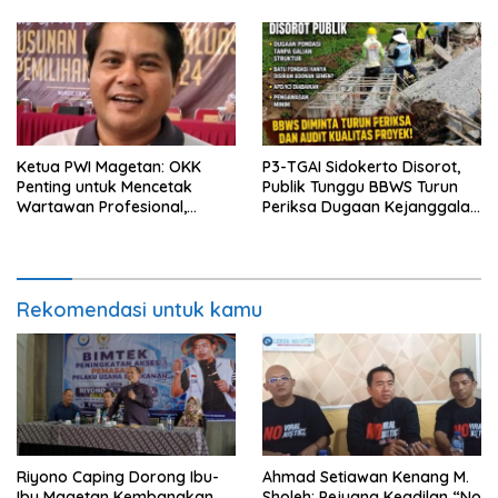
Hukum
Ketua PWI Magetan: OKK
P3-TGAI Sidokerto Disorot,
Penting untuk Mencetak
Publik Tunggu BBWS Turun
Wartawan Profesional,
Periksa Dugaan Kejanggalan
Berintegritas dan Terpercaya
Proyek
Rekomendasi untuk kamu
Riyono Caping Dorong Ibu-
Ahmad Setiawan Kenang M.
Ibu Magetan Kembangkan
Sholeh: Pejuang Keadilan “No