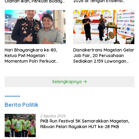
2026 di Tengah Efisiensi
Olahan Ikan, Perkuat Budaya
Anggaran
Gemar Makan Ikan
Hari Bhayangkara ke-80,
Disnakertrans Magetan Gelar
Ketua PWI Magetan :
Job Fair, 20 Perusahaan
Momentum Polri Perkuat
Sediakan 2.159 Lowongan
Kepercayaan Publik
Kerja
Selengkapnya
Berita Politik
2 Agustus 2026
PKB Run Festival 5K Semarakkan Magetan,
Ribuan Pelari Rayakan HUT ke-28 PKB