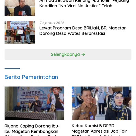
Ahmad Setiawan Kenang M. Sholeh: Pejuang
Keadilan “No Viral No Justice” Telah
Berpulang
7 Agustus 2026
Lewat Program Desa BRILiaN, BRI Magetan
Dorong Desa Wates Berprestasi
Selengkapnya
Berita Pemerintahan
Ketua Komisi B DPRD
Riyono Caping Dorong Ibu-
Magetan Apresiasi Job Fair
Ibu Magetan Kembangkan