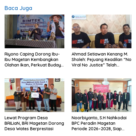
Baca Juga
Riyono Caping Dorong Ibu-
Ahmad Setiawan Kenang M.
Ibu Magetan Kembangkan
Sholeh: Pejuang Keadilan “No
Olahan Ikan, Perkuat Budaya
Viral No Justice” Telah
Gemar Makan Ikan
Berpulang
Lewat Program Desa
Noorbiyanto, S.H Nahkodai
BRILiaN, BRI Magetan Dorong
BPC Peradin Magetan
Desa Wates Berprestasi
Periode 2026–2028, Siap
Perkuat Pendampingan