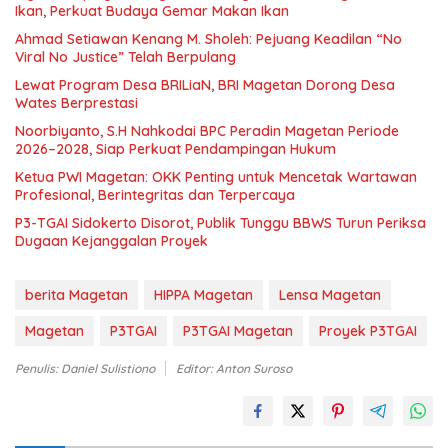
Ikan, Perkuat Budaya Gemar Makan Ikan
Ahmad Setiawan Kenang M. Sholeh: Pejuang Keadilan “No
Viral No Justice” Telah Berpulang
Lewat Program Desa BRILiaN, BRI Magetan Dorong Desa
Wates Berprestasi
Noorbiyanto, S.H Nahkodai BPC Peradin Magetan Periode
2026–2028, Siap Perkuat Pendampingan Hukum
Ketua PWI Magetan: OKK Penting untuk Mencetak Wartawan
Profesional, Berintegritas dan Terpercaya
P3-TGAI Sidokerto Disorot, Publik Tunggu BBWS Turun Periksa
Dugaan Kejanggalan Proyek
berita Magetan
HIPPA Magetan
Lensa Magetan
Magetan
P3TGAI
P3TGAI Magetan
Proyek P3TGAI
Penulis: Daniel Sulistiono
Editor: Anton Suroso