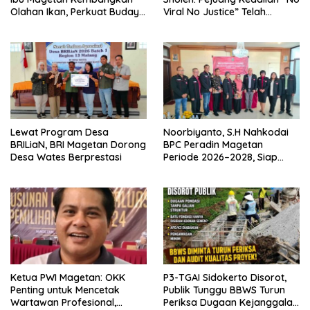
Olahan Ikan, Perkuat Budaya
Viral No Justice” Telah
Gemar Makan Ikan
Berpulang
Lewat Program Desa
Noorbiyanto, S.H Nahkodai
BRILiaN, BRI Magetan Dorong
BPC Peradin Magetan
Desa Wates Berprestasi
Periode 2026–2028, Siap
Perkuat Pendampingan
Hukum
Ketua PWI Magetan: OKK
P3-TGAI Sidokerto Disorot,
Penting untuk Mencetak
Publik Tunggu BBWS Turun
Wartawan Profesional,
Periksa Dugaan Kejanggalan