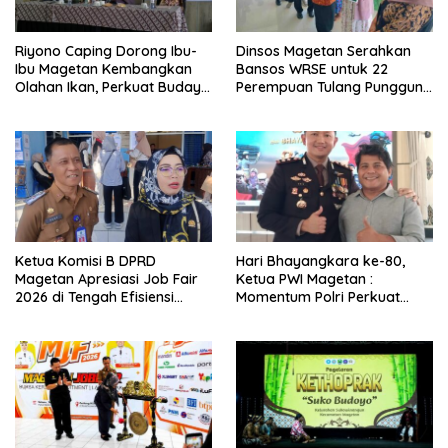
Riyono Caping Dorong Ibu-
Dinsos Magetan Serahkan
Ibu Magetan Kembangkan
Bansos WRSE untuk 22
Olahan Ikan, Perkuat Budaya
Perempuan Tulang Punggung
Gemar Makan Ikan
Keluarga di Kartoharjo
Ketua Komisi B DPRD
Hari Bhayangkara ke-80,
Magetan Apresiasi Job Fair
Ketua PWI Magetan :
2026 di Tengah Efisiensi
Momentum Polri Perkuat
Anggaran
Kepercayaan Publik