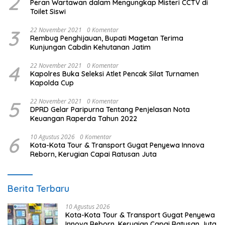
2
Peran Wartawan dalam Mengungkap Misteri CCTV di
Toilet Siswi
3
22 November 2021
0 Komentar
Rembug Penghijauan, Bupati Magetan Terima
Kunjungan Cabdin Kehutanan Jatim
4
22 November 2021
0 Komentar
Kapolres Buka Seleksi Atlet Pencak Silat Turnamen
Kapolda Cup
5
22 November 2021
0 Komentar
DPRD Gelar Paripurna Tentang Penjelasan Nota
Keuangan Raperda Tahun 2022
6
10 Agustus 2026
0 Komentar
Kota-Kota Tour & Transport Gugat Penyewa Innova
Reborn, Kerugian Capai Ratusan Juta
Berita Terbaru
10 Agustus 2026
Kota-Kota Tour & Transport Gugat Penyewa
Innova Reborn, Kerugian Capai Ratusan Juta