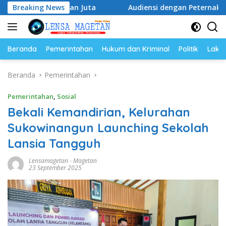
Langsung
atusan Juta
Breaking News
Audiensi dengan Peternak Petelur Magetan,
ke
konten
Beranda
Pemerintahan
Hukum dan Kriminal
Politik
Lakal
Beranda
Pemerintahan
Pemerintahan
,
Sosial
Bekali Kemandirian, Kelurahan
Sukowinangun Launching Sekolah
Lansia Tangguh
Lensamagetan
-
Magetan
23 September 2025