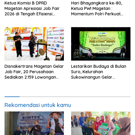
Ketua Komisi B DPRD
Hari Bhayangkara ke-80,
Magetan Apresiasi Job Fair
Ketua PWI Magetan :
2026 di Tengah Efisiensi
Momentum Polri Perkuat
Anggaran
Kepercayaan Publik
Disnakertrans Magetan Gelar
Lestarikan Budaya di Bulan
Job Fair, 20 Perusahaan
Suro, Kelurahan
Sediakan 2.159 Lowongan
Sukowinangun Gelar
Kerja
Ketoprak Suko Budoyo
Rekomendasi untuk kamu