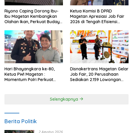
Riyono Caping Dorong Ibu-
Ketua Komisi B DPRD
Ibu Magetan Kembangkan
Magetan Apresiasi Job Fair
Olahan Ikan, Perkuat Budaya
2026 di Tengah Efisiensi
Gemar Makan Ikan
Anggaran
Hari Bhayangkara ke-80,
Disnakertrans Magetan Gelar
Ketua PWI Magetan :
Job Fair, 20 Perusahaan
Momentum Polri Perkuat
Sediakan 2.159 Lowongan
Kepercayaan Publik
Kerja
Selengkapnya
Berita Politik
2 Agustus 2026