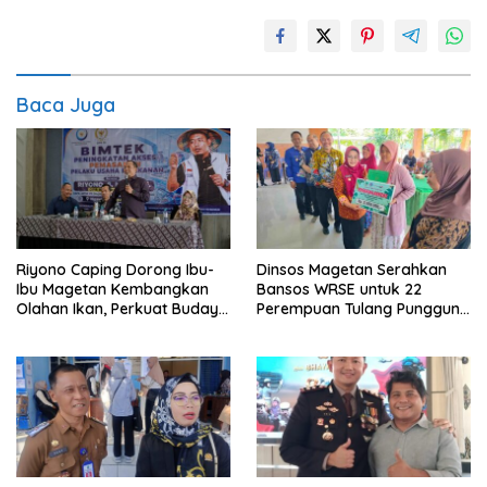
Baca Juga
Riyono Caping Dorong Ibu-
Dinsos Magetan Serahkan
Ibu Magetan Kembangkan
Bansos WRSE untuk 22
Olahan Ikan, Perkuat Budaya
Perempuan Tulang Punggung
Gemar Makan Ikan
Keluarga di Kartoharjo