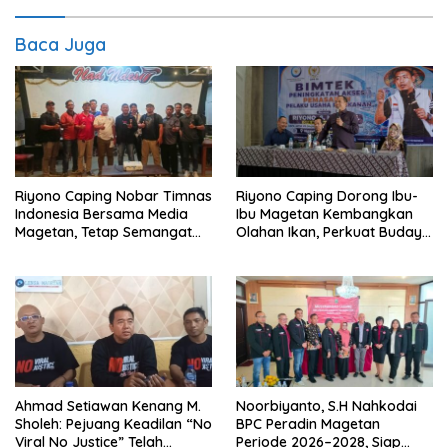
Baca Juga
Riyono Caping Nobar Timnas
Riyono Caping Dorong Ibu-
Indonesia Bersama Media
Ibu Magetan Kembangkan
Magetan, Tetap Semangat
Olahan Ikan, Perkuat Budaya
Meski Garuda Gagal Lolos
Gemar Makan Ikan
Ahmad Setiawan Kenang M.
Noorbiyanto, S.H Nahkodai
Sholeh: Pejuang Keadilan “No
BPC Peradin Magetan
Viral No Justice” Telah
Periode 2026–2028, Siap