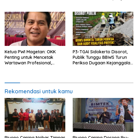
Berpulang
Perkuat Pendampingan
Hukum
Ketua PWI Magetan: OKK
P3-TGAI Sidokerto Disorot,
Penting untuk Mencetak
Publik Tunggu BBWS Turun
Wartawan Profesional,
Periksa Dugaan Kejanggalan
Berintegritas dan Terpercaya
Proyek
Rekomendasi untuk kamu
Riyono Caping Nobar Timnas
Riyono Caping Dorong Ibu-