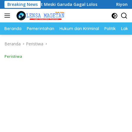
Langsung
ngat Meski Garuda Gagal Lolos
Breaking News
Riyono Caping Dorong
ke
konten
Beranda
Pemerintahan
Hukum dan Kriminal
Politik
Lakal
Beranda
Peristiwa
Peristiwa