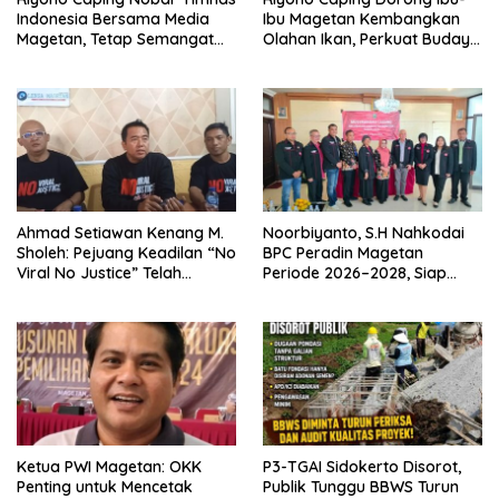
Indonesia Bersama Media
Ibu Magetan Kembangkan
Magetan, Tetap Semangat
Olahan Ikan, Perkuat Budaya
Meski Garuda Gagal Lolos
Gemar Makan Ikan
Ahmad Setiawan Kenang M.
Noorbiyanto, S.H Nahkodai
Sholeh: Pejuang Keadilan “No
BPC Peradin Magetan
Viral No Justice” Telah
Periode 2026–2028, Siap
Berpulang
Perkuat Pendampingan
Hukum
Ketua PWI Magetan: OKK
P3-TGAI Sidokerto Disorot,
Penting untuk Mencetak
Publik Tunggu BBWS Turun