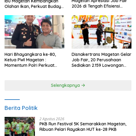
Magetan Apresiasi Job Fair
Ibu Magetan Kembangkan
2026 di Tengah Efisiensi
Olahan Ikan, Perkuat Budaya
Anggaran
Gemar Makan Ikan
Hari Bhayangkara ke-80,
Disnakertrans Magetan Gelar
Ketua PWI Magetan :
Job Fair, 20 Perusahaan
Momentum Polri Perkuat
Sediakan 2.159 Lowongan
Kepercayaan Publik
Kerja
Selengkapnya
Berita Politik
2 Agustus 2026
PKB Run Festival 5K Semarakkan Magetan,
Ribuan Pelari Rayakan HUT ke-28 PKB