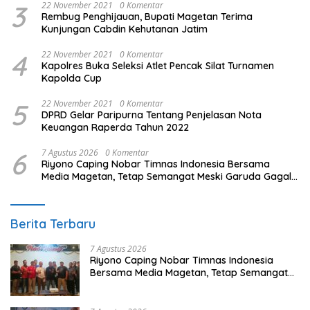
3
22 November 2021
0 Komentar
Rembug Penghijauan, Bupati Magetan Terima
Kunjungan Cabdin Kehutanan Jatim
4
22 November 2021
0 Komentar
Kapolres Buka Seleksi Atlet Pencak Silat Turnamen
Kapolda Cup
5
22 November 2021
0 Komentar
DPRD Gelar Paripurna Tentang Penjelasan Nota
Keuangan Raperda Tahun 2022
6
7 Agustus 2026
0 Komentar
Riyono Caping Nobar Timnas Indonesia Bersama
Media Magetan, Tetap Semangat Meski Garuda Gagal
Lolos
Berita Terbaru
7 Agustus 2026
Riyono Caping Nobar Timnas Indonesia
Bersama Media Magetan, Tetap Semangat
Meski Garuda Gagal Lolos