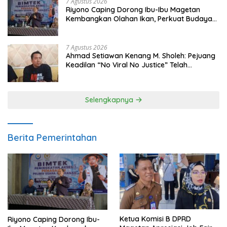
7 Agustus 2026
Riyono Caping Dorong Ibu-Ibu Magetan
Kembangkan Olahan Ikan, Perkuat Budaya
Gemar Makan Ikan
7 Agustus 2026
Ahmad Setiawan Kenang M. Sholeh: Pejuang
Keadilan “No Viral No Justice” Telah
Berpulang
Selengkapnya
Berita Pemerintahan
Ketua Komisi B DPRD
Riyono Caping Dorong Ibu-