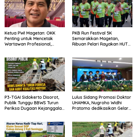
Ketua PWI Magetan: OKK
PKB Run Festival 5K
Penting untuk Mencetak
Semarakkan Magetan,
Wartawan Profesional,
Ribuan Pelari Rayakan HUT
Berintegritas dan Terpercaya
ke-28 PKB
P3-TGAI Sidokerto Disorot,
Lulus Sidang Promosi Doktor
Publik Tunggu BBWS Turun
UHAMKA, Nugroho Widhi
Periksa Dugaan Kejanggalan
Pratomo dedikasikan Gelar
Proyek
Doktor untuk Keluarga dan
Institusinya