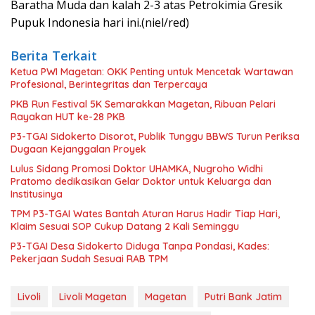
Baratha Muda dan kalah 2-3 atas Petrokimia Gresik
Pupuk Indonesia hari ini.(niel/red)
Berita Terkait
Ketua PWI Magetan: OKK Penting untuk Mencetak Wartawan
Profesional, Berintegritas dan Terpercaya
PKB Run Festival 5K Semarakkan Magetan, Ribuan Pelari
Rayakan HUT ke-28 PKB
P3-TGAI Sidokerto Disorot, Publik Tunggu BBWS Turun Periksa
Dugaan Kejanggalan Proyek
Lulus Sidang Promosi Doktor UHAMKA, Nugroho Widhi
Pratomo dedikasikan Gelar Doktor untuk Keluarga dan
Institusinya
TPM P3-TGAI Wates Bantah Aturan Harus Hadir Tiap Hari,
Klaim Sesuai SOP Cukup Datang 2 Kali Seminggu
P3-TGAI Desa Sidokerto Diduga Tanpa Pondasi, Kades:
Pekerjaan Sudah Sesuai RAB TPM
Livoli
Livoli Magetan
Magetan
Putri Bank Jatim