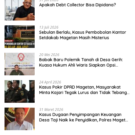
Apakah Debt Collector Bisa Dipidana?
13 Juli 2026
Sebulan Berlalu, Kasus Pembobolan Kantor
Setdakab Magetan Masih Misterius
20 Mei 2026
Babak Baru Polemik Tanah di Desa Gerih:
Kuasa Hukum Ahli Waris Siapkan Opsi
Gugatan dan Audiensi ke Bupati
24 April 2026
Kasus Pokir DPRD Magetan, Masyarakat
Minta Kajari Tegak Lurus dan Tidak Tebang
Pilih
31 Maret 2026
Kasus Dugaan Penyimpangan Keuangan
Desa Taji Naik ke Penyidikan, Polres Magetan
Mulai Hitung Kerugian Negara