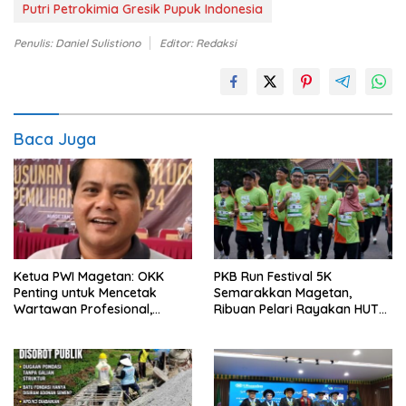
Putri Petrokimia Gresik Pupuk Indonesia
Penulis: Daniel Sulistiono
Editor: Redaksi
Baca Juga
Ketua PWI Magetan: OKK
PKB Run Festival 5K
Penting untuk Mencetak
Semarakkan Magetan,
Wartawan Profesional,
Ribuan Pelari Rayakan HUT
Berintegritas dan Terpercaya
ke-28 PKB