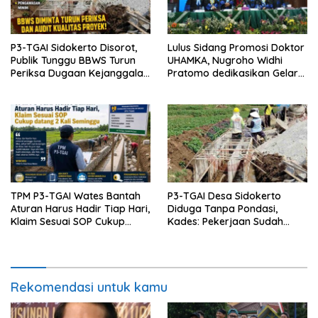
P3-TGAI Sidokerto Disorot,
Lulus Sidang Promosi Doktor
Publik Tunggu BBWS Turun
UHAMKA, Nugroho Widhi
Periksa Dugaan Kejanggalan
Pratomo dedikasikan Gelar
Proyek
Doktor untuk Keluarga dan
Institusinya
TPM P3-TGAI Wates Bantah
P3-TGAI Desa Sidokerto
Aturan Harus Hadir Tiap Hari,
Diduga Tanpa Pondasi,
Klaim Sesuai SOP Cukup
Kades: Pekerjaan Sudah
Datang 2 Kali Seminggu
Sesuai RAB TPM
Rekomendasi untuk kamu