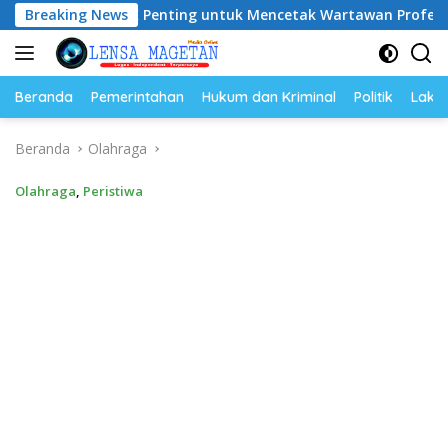
Langsung
 OKK Penting untuk Mencetak Wartawan Profesional, Berinteg
Breaking News
ke
konten
Beranda
Pemerintahan
Hukum dan Kriminal
Politik
Lakal
Beranda
Olahraga
Olahraga
,
Peristiwa