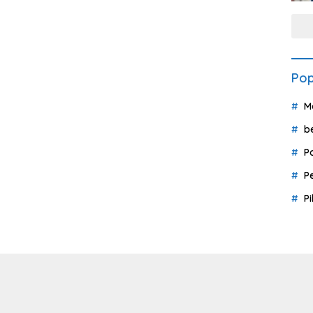
Pop
M
b
P
P
P