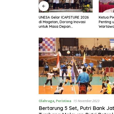
, S.H Nahkodai BPC
UNESA Gelar ICAPSTURE 2026
Ketua P
etan Periode
di Magetan, Dorong Inovasi
Penting 
Siap Perkuat
untuk Masa Depan
Wartawan
gan Hukum
Berkelanjutan
Berinteg
Olahraga
,
Peristiwa
15 November 2023
Bertarung 5 Set, Putri Bank Ja