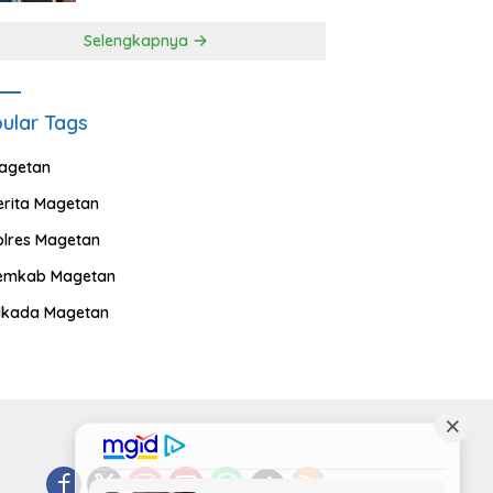
Selengkapnya
ular Tags
agetan
erita Magetan
olres Magetan
emkab Magetan
ilkada Magetan