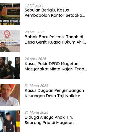
13 Juli 2026
Sebulan Berlalu, Kasus
Pembobolan Kantor Setdakab
Magetan Masih Misterius
20 Mei 2026
Babak Baru Polemik Tanah di
Desa Gerih: Kuasa Hukum Ahli
Waris Siapkan Opsi Gugatan
dan Audiensi ke Bupati
24 April 2026
Kasus Pokir DPRD Magetan,
Masyarakat Minta Kajari Tegak
Lurus dan Tidak Tebang Pilih
31 Maret 2026
Kasus Dugaan Penyimpangan
Keuangan Desa Taji Naik ke
Penyidikan, Polres Magetan
Mulai Hitung Kerugian Negara
31 Maret 2026
Diduga Aniaya Anak Tiri,
Seorang Pria di Magetan
Dilaporkan ke Polisi