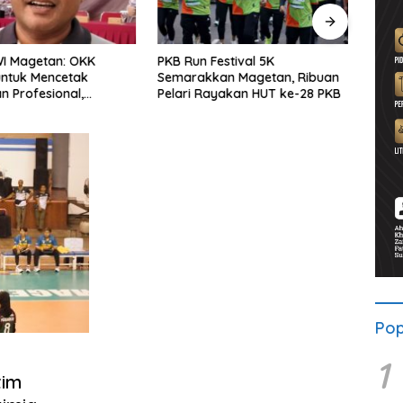
WI Magetan: OKK
PKB Run Festival 5K
Pers
untuk Mencetak
Semarakkan Magetan, Ribuan
Selu
 Profesional,
Pelari Rayakan HUT ke-28 PKB
Bersa
ritas dan Terpercaya
Solid
Pop
1
tim