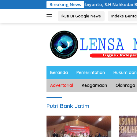
Langsung
Noorbiyanto, S.H Nahkodai BPC Peradin Mag
Breaking News
ke
konten
Ikuti Di Google News
Indeks Berita
Beranda
Pemerintahan
Hukum dan 
Advertorial
Keagamaan
Olahraga
Putri Bank Jatim