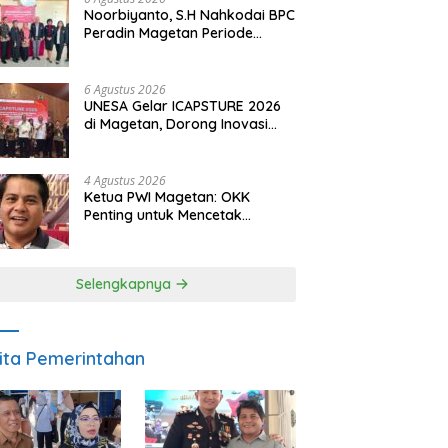
Noorbiyanto, S.H Nahkodai BPC
Peradin Magetan Periode
2026–2028, Siap Perkuat
Pendampingan Hukum
6 Agustus 2026
UNESA Gelar ICAPSTURE 2026
di Magetan, Dorong Inovasi
untuk Masa Depan
Berkelanjutan
4 Agustus 2026
Ketua PWI Magetan: OKK
Penting untuk Mencetak
Wartawan Profesional,
Berintegritas dan Terpercaya
Selengkapnya
ita Pemerintahan