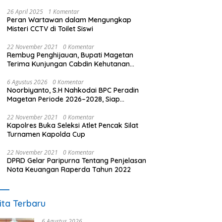
26 April 2025
1 Komentar
Peran Wartawan dalam Mengungkap
Misteri CCTV di Toilet Siswi
22 November 2021
0 Komentar
Rembug Penghijauan, Bupati Magetan
Terima Kunjungan Cabdin Kehutanan
Jatim
6 Agustus 2026
0 Komentar
Noorbiyanto, S.H Nahkodai BPC Peradin
Magetan Periode 2026–2028, Siap
Perkuat Pendampingan Hukum
22 November 2021
0 Komentar
Kapolres Buka Seleksi Atlet Pencak Silat
Turnamen Kapolda Cup
22 November 2021
0 Komentar
DPRD Gelar Paripurna Tentang Penjelasan
Nota Keuangan Raperda Tahun 2022
ita Terbaru
6 Agustus 2026