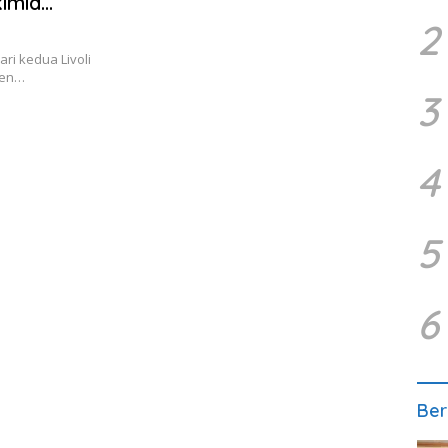
imia
2
i kedua Livoli
ten…
3
4
5
6
Ber