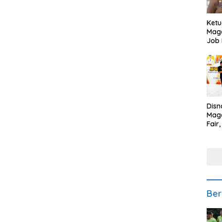
Ketu
Mage
Job 
Teng
Ang
Disn
Mage
Fair
Sedi
Low
Ber