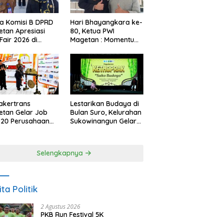
a Komisi B DPRD
Hari Bhayangkara ke-
tan Apresiasi
80, Ketua PWI
Fair 2026 di
Magetan : Momentum
ah Efisiensi
Polri Perkuat
garan
Kepercayaan Publik
akertrans
Lestarikan Budaya di
tan Gelar Job
Bulan Suro, Kelurahan
, 20 Perusahaan
Sukowinangun Gelar
akan 2.159
Ketoprak Suko
ongan Kerja
Budoyo
Selengkapnya
ita Politik
2 Agustus 2026
PKB Run Festival 5K