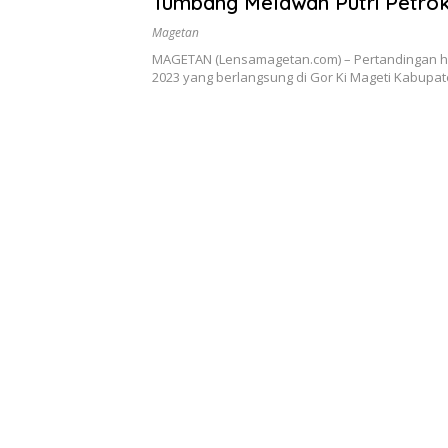
Tumbang Melawan Putri Petrok
Gresik
Magetan
MAGETAN (Lensamagetan.com) – Pertandingan har
2023 yang berlangsung di Gor Ki Mageti Kabupa