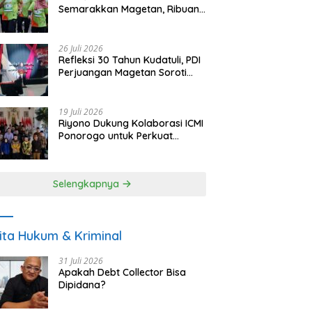
Semarakkan Magetan, Ribuan
Pelari Rayakan HUT ke-28 PKB
26 Juli 2026
Refleksi 30 Tahun Kudatuli, PDI
Perjuangan Magetan Soroti
Ancaman Demokrasi dan
Tuntut Keadilan Korban
19 Juli 2026
Riyono Dukung Kolaborasi ICMI
Ponorogo untuk Perkuat
Ekonomi Kerakyatan dan
UMKM
Selengkapnya
ita Hukum & Kriminal
31 Juli 2026
Apakah Debt Collector Bisa
Dipidana?