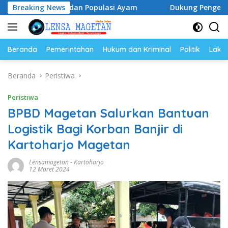
Langsung
elur dan Populasi Ayam
Breaking News
Dukung Pengembangan Kampus U
ke
konten
Beranda
Pemerintahan
Hukum dan Kriminal
Politik
Lakal
Beranda
Peristiwa
Peristiwa
BPBD Magetan Salurkan Bantuan
Logistik Bagi Korban Banjir di
Kartoharjo Magetan
Lensamagetan
-
Kartoharjo
12 Maret 2024