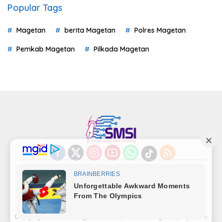
Popular Tags
Magetan
berita Magetan
Polres Magetan
Pemkab Magetan
Pilkada Magetan
Indeks
Kode Etik
Privacy Policy
Redaksi
Disclaimer
Pedoman Media Siber
Kode Perilaku Perusahaan Pers
Copyright©LensaMagetan.com | Powered By
seopage.one