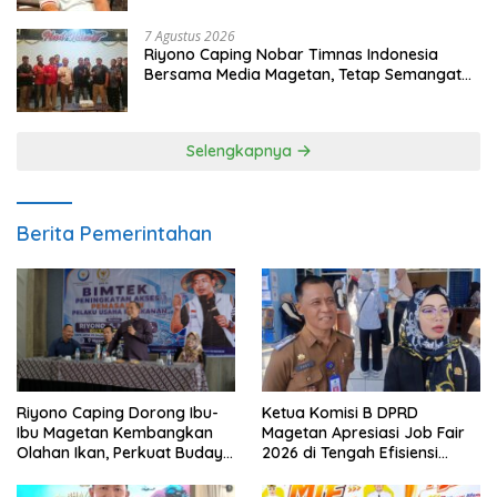
7 Agustus 2026
Riyono Caping Nobar Timnas Indonesia
Bersama Media Magetan, Tetap Semangat
Meski Garuda Gagal Lolos
Selengkapnya
Berita Pemerintahan
Ketua Komisi B DPRD
Riyono Caping Dorong Ibu-
Magetan Apresiasi Job Fair
Ibu Magetan Kembangkan
2026 di Tengah Efisiensi
Olahan Ikan, Perkuat Budaya
Anggaran
Gemar Makan Ikan