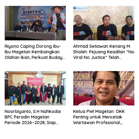
Riyono Caping Dorong Ibu-
Ahmad Setiawan Kenang M.
Ibu Magetan Kembangkan
Sholeh: Pejuang Keadilan “No
Olahan Ikan, Perkuat Budaya
Viral No Justice” Telah
Gemar Makan Ikan
Berpulang
Noorbiyanto, S.H Nahkodai
Ketua PWI Magetan: OKK
BPC Peradin Magetan
Penting untuk Mencetak
Periode 2026–2028, Siap
Wartawan Profesional,
Perkuat Pendampingan
Berintegritas dan Terpercaya
Hukum