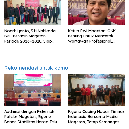
Noorbiyanto, S.H Nahkodai
Ketua PWI Magetan: OKK
BPC Peradin Magetan
Penting untuk Mencetak
Periode 2026–2028, Siap
Wartawan Profesional,
Perkuat Pendampingan
Berintegritas dan Terpercaya
Hukum
Rekomendasi untuk kamu
Audiensi dengan Peternak
Riyono Caping Nobar Timnas
Petelur Magetan, Riyono
Indonesia Bersama Media
Bahas Stabilitas Harga Telur
Magetan, Tetap Semangat
dan Populasi Ayam
Meski Garuda Gagal Lolos