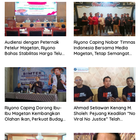
Audiensi dengan Peternak
Riyono Caping Nobar Timnas
Petelur Magetan, Riyono
Indonesia Bersama Media
Bahas Stabilitas Harga Telur
Magetan, Tetap Semangat
dan Populasi Ayam
Meski Garuda Gagal Lolos
Riyono Caping Dorong Ibu-
Ahmad Setiawan Kenang M.
Ibu Magetan Kembangkan
Sholeh: Pejuang Keadilan “No
Olahan Ikan, Perkuat Budaya
Viral No Justice” Telah
Gemar Makan Ikan
Berpulang