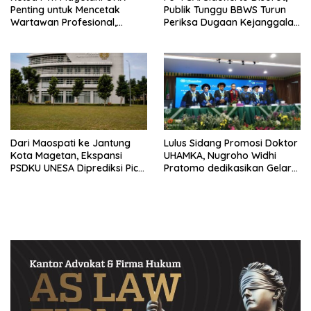
Penting untuk Mencetak
Publik Tunggu BBWS Turun
Wartawan Profesional,
Periksa Dugaan Kejanggalan
Berintegritas dan Terpercaya
Proyek
Dari Maospati ke Jantung
Lulus Sidang Promosi Doktor
Kota Magetan, Ekspansi
UHAMKA, Nugroho Widhi
PSDKU UNESA Diprediksi Picu
Pratomo dedikasikan Gelar
Pertumbuhan Ekonomi
Doktor untuk Keluarga dan
Institusinya