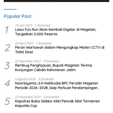
Popular Post
1
19 Juni 2025
1 Komentar
Lawu Fun Run Akan Kembali Digelar di Magetan,
Targetkan 2.000 Peserta
2
26 April 2025
1 Komentar
Peran Wartawan dalam Mengungkap Misteri CCTV di
Toilet Siswi
3
22 November 2021
0 Komentar
Rembug Penghijauan, Bupati Magetan Terima
Kunjungan Cabdin Kehutanan Jatim
4
6 Agustus 2026
0 Komentar
Noorbiyanto, S.H Nahkodai BPC Peradin Magetan
Periode 2026–2028, Siap Perkuat Pendampingan
Hukum
5
22 November 2021
0 Komentar
Kapolres Buka Seleksi Atlet Pencak Silat Turnamen
Kapolda Cup