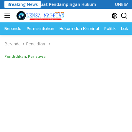
Langsung
ap Perkuat Pendampingan Hukum
Breaking News
UNESA Gelar ICAPSTURE
ke
konten
Beranda
Pemerintahan
Hukum dan Kriminal
Politik
Lakal
Beranda
Pendidikan
Pendidikan
,
Peristiwa