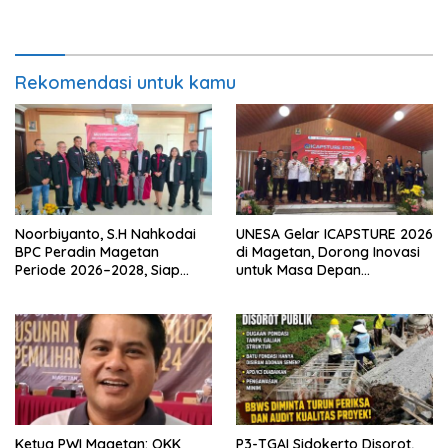
Pertumbuhan Ekonomi
Doktor untuk Keluarga dan
Institusinya
Rekomendasi untuk kamu
Noorbiyanto, S.H Nahkodai
UNESA Gelar ICAPSTURE 2026
BPC Peradin Magetan
di Magetan, Dorong Inovasi
Periode 2026–2028, Siap
untuk Masa Depan
Perkuat Pendampingan
Berkelanjutan
Hukum
Ketua PWI Magetan: OKK
P3-TGAI Sidokerto Disorot,