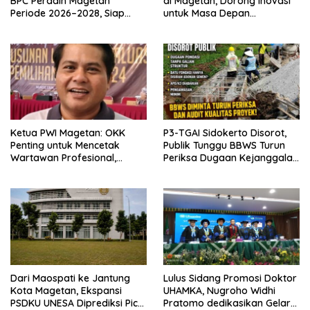
BPC Peradin Magetan
di Magetan, Dorong Inovasi
Periode 2026–2028, Siap
untuk Masa Depan
Perkuat Pendampingan
Berkelanjutan
Hukum
Ketua PWI Magetan: OKK
P3-TGAI Sidokerto Disorot,
Penting untuk Mencetak
Publik Tunggu BBWS Turun
Wartawan Profesional,
Periksa Dugaan Kejanggalan
Berintegritas dan Terpercaya
Proyek
Dari Maospati ke Jantung
Lulus Sidang Promosi Doktor
Kota Magetan, Ekspansi
UHAMKA, Nugroho Widhi
PSDKU UNESA Diprediksi Picu
Pratomo dedikasikan Gelar