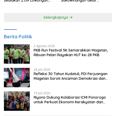
Sediakan 2.159 Lowongan
Sukowinangun Gelar
Kerja
Ketoprak Suko Budoyo
Selengkapnya
Berita Politik
2 Agustus 2026
PKB Run Festival 5K Semarakkan Magetan,
Ribuan Pelari Rayakan HUT ke-28 PKB
26 Juli 2026
Refleksi 30 Tahun Kudatuli, PDI Perjuangan
Magetan Soroti Ancaman Demokrasi dan
Tuntut Keadilan Korban
19 Juli 2026
Riyono Dukung Kolaborasi ICMI Ponorogo
untuk Perkuat Ekonomi Kerakyatan dan
UMKM