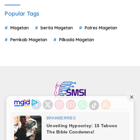
Popular Tags
Magetan
berita Magetan
Polres Magetan
Pemkab Magetan
Pilkada Magetan
Indeks
Kode Etik
Privacy Policy
Redaksi
Disclaimer
Pedoman Media Siber
Kode Perilaku Perusahaan Pers