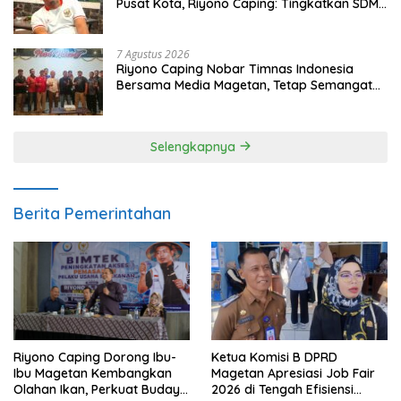
Pusat Kota, Riyono Caping: Tingkatkan SDM
dan Gerakkan Ekonomi Magetan
7 Agustus 2026
Riyono Caping Nobar Timnas Indonesia
Bersama Media Magetan, Tetap Semangat
Meski Garuda Gagal Lolos
Selengkapnya
Berita Pemerintahan
Ketua Komisi B DPRD
Riyono Caping Dorong Ibu-
Magetan Apresiasi Job Fair
Ibu Magetan Kembangkan
2026 di Tengah Efisiensi
Olahan Ikan, Perkuat Budaya