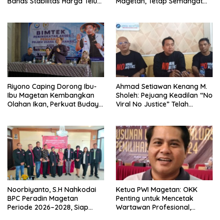
Bahas Stabilitas Harga Telur
Magetan, Tetap Semangat
dan Populasi Ayam
Meski Garuda Gagal Lolos
Riyono Caping Dorong Ibu-
Ahmad Setiawan Kenang M.
Ibu Magetan Kembangkan
Sholeh: Pejuang Keadilan “No
Olahan Ikan, Perkuat Budaya
Viral No Justice” Telah
Gemar Makan Ikan
Berpulang
Noorbiyanto, S.H Nahkodai
Ketua PWI Magetan: OKK
BPC Peradin Magetan
Penting untuk Mencetak
Periode 2026–2028, Siap
Wartawan Profesional,
Perkuat Pendampingan
Berintegritas dan Terpercaya