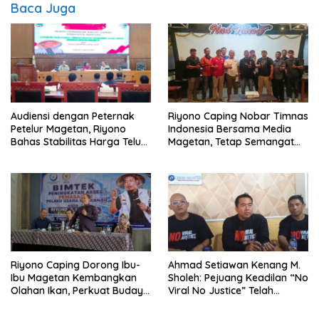
Baca Juga
Audiensi dengan Peternak
Riyono Caping Nobar Timnas
Petelur Magetan, Riyono
Indonesia Bersama Media
Bahas Stabilitas Harga Telur
Magetan, Tetap Semangat
dan Populasi Ayam
Meski Garuda Gagal Lolos
Riyono Caping Dorong Ibu-
Ahmad Setiawan Kenang M.
Ibu Magetan Kembangkan
Sholeh: Pejuang Keadilan “No
Olahan Ikan, Perkuat Budaya
Viral No Justice” Telah
Gemar Makan Ikan
Berpulang