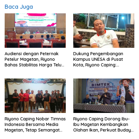
Baca Juga
Audiensi dengan Peternak
Dukung Pengembangan
Petelur Magetan, Riyono
Kampus UNESA di Pusat
Bahas Stabilitas Harga Telur
Kota, Riyono Caping:
dan Populasi Ayam
Tingkatkan SDM dan
Gerakkan Ekonomi Magetan
Riyono Caping Nobar Timnas
Riyono Caping Dorong Ibu-
Indonesia Bersama Media
Ibu Magetan Kembangkan
Magetan, Tetap Semangat
Olahan Ikan, Perkuat Budaya
Meski Garuda Gagal Lolos
Gemar Makan Ikan