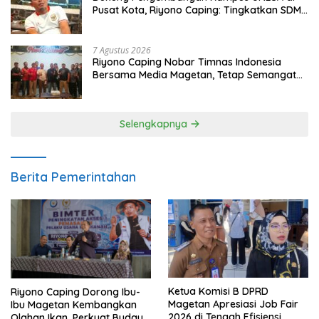
Pusat Kota, Riyono Caping: Tingkatkan SDM
dan Gerakkan Ekonomi Magetan
7 Agustus 2026
Riyono Caping Nobar Timnas Indonesia
Bersama Media Magetan, Tetap Semangat
Meski Garuda Gagal Lolos
Selengkapnya
Berita Pemerintahan
Ketua Komisi B DPRD
Riyono Caping Dorong Ibu-
Magetan Apresiasi Job Fair
Ibu Magetan Kembangkan
2026 di Tengah Efisiensi
Olahan Ikan, Perkuat Budaya