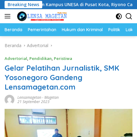
Langsung
an Kampus UNESA di Pusat Kota, Riyono Caping: Tingkatkan
Breaking News
ke
konten
Beranda
Pemerintahan
Hukum dan Kriminal
Politik
Lakal
Beranda
Advertorial
Advertorial
,
Pendidikan
,
Peristiwa
Gelar Pelatihan Jurnalistik, SMK
Yosonegoro Gandeng
Lensamagetan.com
Lensamagetan
-
Magetan
21 September 2023