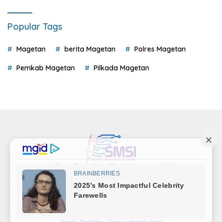
Popular Tags
Magetan
berita Magetan
Polres Magetan
Pemkab Magetan
Pilkada Magetan
Indeks
Kode Etik
Privacy Policy
Redaksi
Disclaimer
Pedoman Media Siber
Kode Perilaku Perusahaan Pers