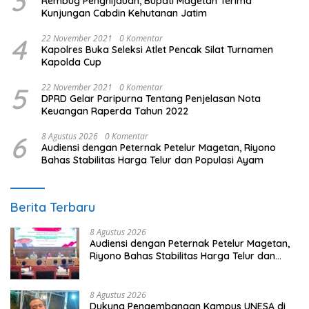
3
Rembug Penghijauan, Bupati Magetan Terima
Kunjungan Cabdin Kehutanan Jatim
4
22 November 2021
0 Komentar
Kapolres Buka Seleksi Atlet Pencak Silat Turnamen
Kapolda Cup
5
22 November 2021
0 Komentar
DPRD Gelar Paripurna Tentang Penjelasan Nota
Keuangan Raperda Tahun 2022
6
8 Agustus 2026
0 Komentar
Audiensi dengan Peternak Petelur Magetan, Riyono
Bahas Stabilitas Harga Telur dan Populasi Ayam
Berita Terbaru
8 Agustus 2026
Audiensi dengan Peternak Petelur Magetan,
Riyono Bahas Stabilitas Harga Telur dan
Populasi Ayam
8 Agustus 2026
Dukung Pengembangan Kampus UNESA di