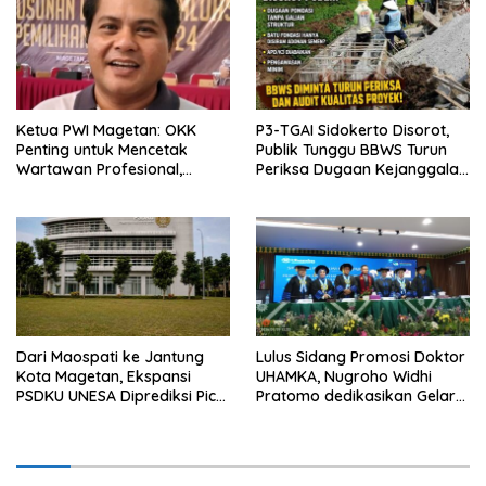
Ketua PWI Magetan: OKK
P3-TGAI Sidokerto Disorot,
Penting untuk Mencetak
Publik Tunggu BBWS Turun
Wartawan Profesional,
Periksa Dugaan Kejanggalan
Berintegritas dan Terpercaya
Proyek
Dari Maospati ke Jantung
Lulus Sidang Promosi Doktor
Kota Magetan, Ekspansi
UHAMKA, Nugroho Widhi
PSDKU UNESA Diprediksi Picu
Pratomo dedikasikan Gelar
Pertumbuhan Ekonomi
Doktor untuk Keluarga dan
Institusinya