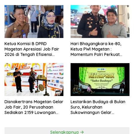
Ketua Komisi B DPRD
Hari Bhayangkara ke-80,
Magetan Apresiasi Job Fair
Ketua PWI Magetan :
2026 di Tengah Efisiensi
Momentum Polri Perkuat
Anggaran
Kepercayaan Publik
Disnakertrans Magetan Gelar
Lestarikan Budaya di Bulan
Job Fair, 20 Perusahaan
Suro, Kelurahan
Sediakan 2.159 Lowongan
Sukowinangun Gelar
Kerja
Ketoprak Suko Budoyo
Selengkapnya