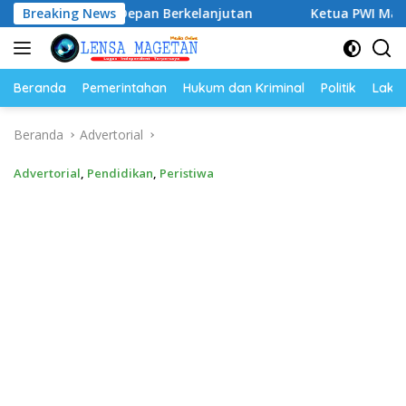
Langsung
asa Depan Berkelanjutan
Breaking News
Ketua PWI Magetan: OKK Pent
ke
konten
Beranda
Pemerintahan
Hukum dan Kriminal
Politik
Lakal
Beranda
Advertorial
Advertorial
,
Pendidikan
,
Peristiwa