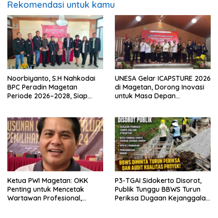
Rekomendasi untuk kamu
Noorbiyanto, S.H Nahkodai
UNESA Gelar ICAPSTURE 2026
BPC Peradin Magetan
di Magetan, Dorong Inovasi
Periode 2026–2028, Siap
untuk Masa Depan
Perkuat Pendampingan
Berkelanjutan
Hukum
Ketua PWI Magetan: OKK
P3-TGAI Sidokerto Disorot,
Penting untuk Mencetak
Publik Tunggu BBWS Turun
Wartawan Profesional,
Periksa Dugaan Kejanggalan
Berintegritas dan Terpercaya
Proyek