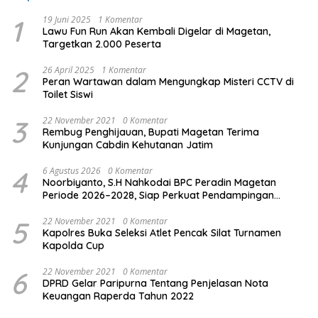
1
19 Juni 2025
1 Komentar
Lawu Fun Run Akan Kembali Digelar di Magetan,
Targetkan 2.000 Peserta
2
26 April 2025
1 Komentar
Peran Wartawan dalam Mengungkap Misteri CCTV di
Toilet Siswi
3
22 November 2021
0 Komentar
Rembug Penghijauan, Bupati Magetan Terima
Kunjungan Cabdin Kehutanan Jatim
4
6 Agustus 2026
0 Komentar
Noorbiyanto, S.H Nahkodai BPC Peradin Magetan
Periode 2026–2028, Siap Perkuat Pendampingan
Hukum
5
22 November 2021
0 Komentar
Kapolres Buka Seleksi Atlet Pencak Silat Turnamen
Kapolda Cup
6
22 November 2021
0 Komentar
DPRD Gelar Paripurna Tentang Penjelasan Nota
Keuangan Raperda Tahun 2022