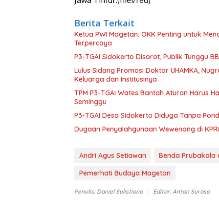
Jawa Timur.(niel/red)
Berita Terkait
Ketua PWI Magetan: OKK Penting untuk Menc
Terpercaya
P3-TGAI Sidokerto Disorot, Publik Tunggu 
Lulus Sidang Promosi Doktor UHAMKA, Nugr
Keluarga dan Institusinya
TPM P3-TGAI Wates Bantah Aturan Harus Had
Seminggu
P3-TGAI Desa Sidokerto Diduga Tanpa Pond
Dugaan Penyalahgunaan Wewenang di KPRI 
Andri Agus Setiawan
Benda Prubakala 
Pemerhati Budaya Magetan
Penulis: Daniel Sulistiono
Editor: Anton Suroso