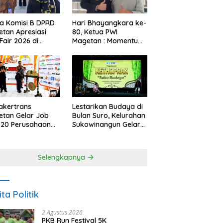
a Komisi B DPRD
Hari Bhayangkara ke-
tan Apresiasi
80, Ketua PWI
Fair 2026 di
Magetan : Momentum
ah Efisiensi
Polri Perkuat
garan
Kepercayaan Publik
akertrans
Lestarikan Budaya di
tan Gelar Job
Bulan Suro, Kelurahan
, 20 Perusahaan
Sukowinangun Gelar
akan 2.159
Ketoprak Suko
ongan Kerja
Budoyo
Selengkapnya
ita Politik
2 Agustus 2026
PKB Run Festival 5K