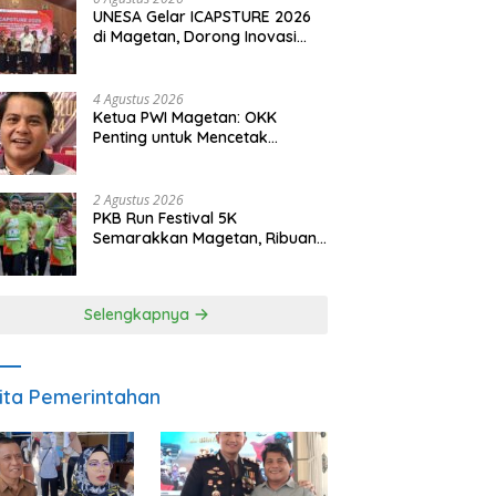
UNESA Gelar ICAPSTURE 2026
di Magetan, Dorong Inovasi
untuk Masa Depan
Berkelanjutan
4 Agustus 2026
Ketua PWI Magetan: OKK
Penting untuk Mencetak
Wartawan Profesional,
Berintegritas dan Terpercaya
2 Agustus 2026
PKB Run Festival 5K
Semarakkan Magetan, Ribuan
Pelari Rayakan HUT ke-28 PKB
Selengkapnya
ita Pemerintahan