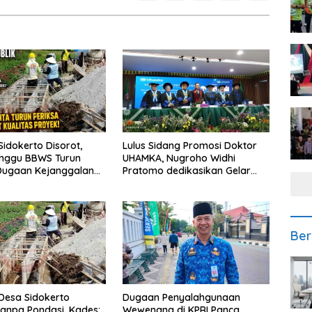
Sidokerto Disorot,
Lulus Sidang Promosi Doktor
unggu BBWS Turun
UHAMKA, Nugroho Widhi
Dugaan Kejanggalan
Pratomo dedikasikan Gelar
Doktor untuk Keluarga dan
Institusinya
Ber
Desa Sidokerto
Dugaan Penyalahgunaan
anpa Pondasi, Kades:
Wewenang di KPRI Panca