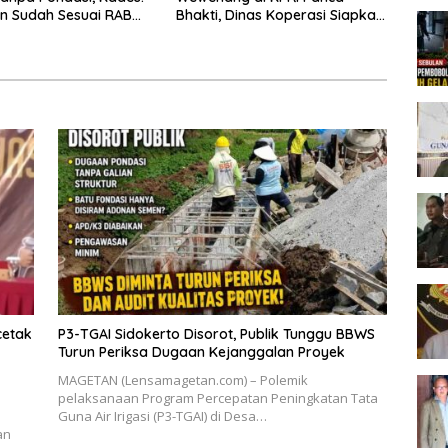
n Sudah Sesuai RAB
Bhakti, Dinas Koperasi Siapkan
Pendalaman
cetak
P3-TGAI Sidokerto Disorot, Publik Tunggu BBWS
Turun Periksa Dugaan Kejanggalan Proyek
MAGETAN (Lensamagetan.com) – Polemik
pelaksanaan Program Percepatan Peningkatan Tata
Guna Air Irigasi (P3-TGAI) di Desa…
an