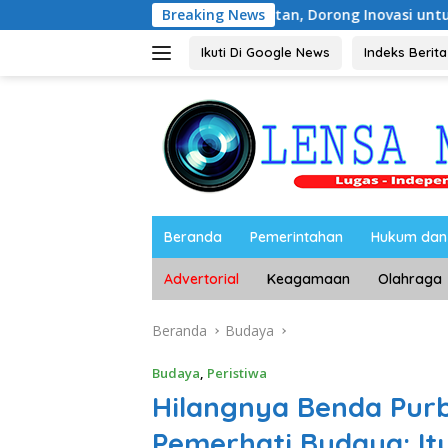
Langsung
E 2026 di Magetan, Dorong Inovasi untuk Masa Depan Berkelan
Breaking News
ke
konten
Ikuti Di Google News
Indeks Berita
Beranda
Pemerintahan
Hukum dan 
Advertorial
Keagamaan
Olahraga
Beranda
Budaya
Budaya
,
Peristiwa
Hilangnya Benda Purb
Pemerhati Budaya: It