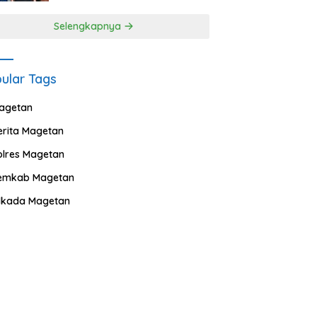
Selengkapnya
ular Tags
agetan
erita Magetan
olres Magetan
emkab Magetan
ilkada Magetan