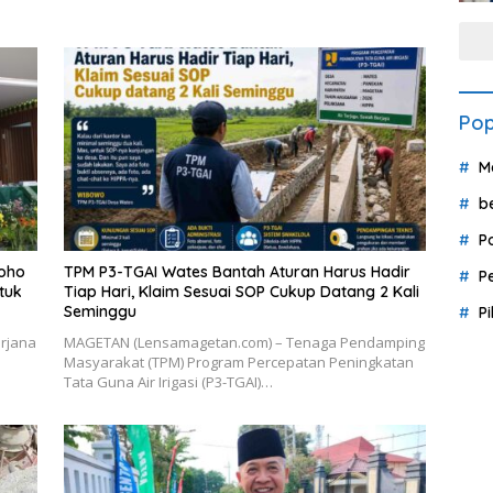
Pop
M
b
P
roho
TPM P3-TGAI Wates Bantah Aturan Harus Hadir
P
tuk
Tiap Hari, Klaim Sesuai SOP Cukup Datang 2 Kali
Seminggu
P
rjana
MAGETAN (Lensamagetan.com) – Tenaga Pendamping
Masyarakat (TPM) Program Percepatan Peningkatan
Tata Guna Air Irigasi (P3-TGAI)…