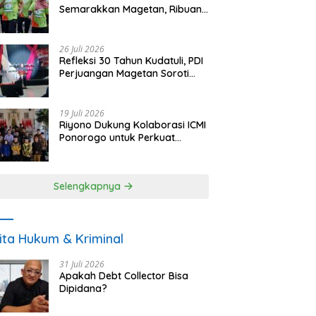
Semarakkan Magetan, Ribuan
Pelari Rayakan HUT ke-28 PKB
26 Juli 2026
Refleksi 30 Tahun Kudatuli, PDI
Perjuangan Magetan Soroti
Ancaman Demokrasi dan
Tuntut Keadilan Korban
19 Juli 2026
Riyono Dukung Kolaborasi ICMI
Ponorogo untuk Perkuat
Ekonomi Kerakyatan dan
UMKM
Selengkapnya
ita Hukum & Kriminal
31 Juli 2026
Apakah Debt Collector Bisa
Dipidana?