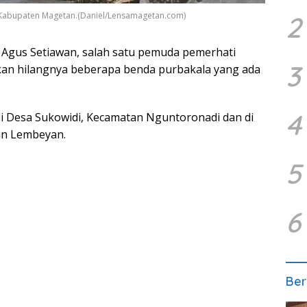
 Kabupaten Magetan.(Daniel/Lensamagetan.com)
2
 Agus Setiawan, salah satu pemuda pemerhati
3
an hilangnya beberapa benda purbakala yang ada
4
 di Desa Sukowidi, Kecamatan Nguntoronadi dan di
an Lembeyan.
5
6
Ber