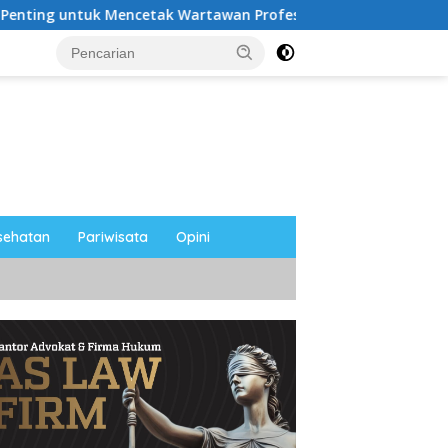
 Wartawan Profesional, Berintegritas dan Terpercaya
sehatan
Pariwisata
Opini