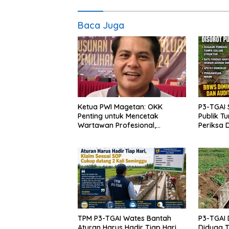
Baca Juga
Ketua PWI Magetan: OKK
P3-TGAI 
Penting untuk Mencetak
Publik T
Wartawan Profesional,
Periksa 
Berintegritas dan Terpercaya
Proyek
TPM P3-TGAI Wates Bantah
P3-TGAI 
Aturan Harus Hadir Tiap Hari,
Diduga T