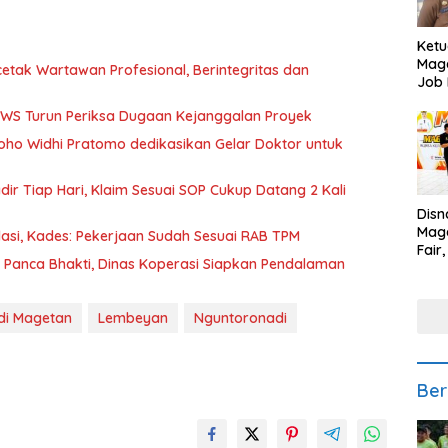
Ketu
Mage
etak Wartawan Profesional, Berintegritas dan
Job 
Teng
BBWS Turun Periksa Dugaan Kejanggalan Proyek
Ang
oho Widhi Pratomo dedikasikan Gelar Doktor untuk
ir Tiap Hari, Klaim Sesuai SOP Cukup Datang 2 Kali
Disn
Mage
asi, Kades: Pekerjaan Sudah Sesuai RAB TPM
Fair
Panca Bhakti, Dinas Koperasi Siapkan Pendalaman
Sedi
Low
di Magetan
Lembeyan
Nguntoronadi
Ber