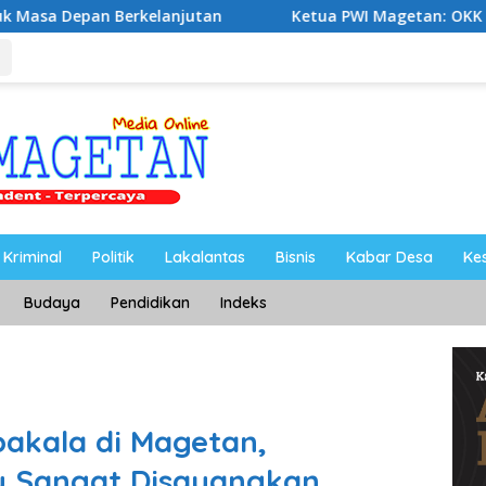
jutan
Ketua PWI Magetan: OKK Penting untuk Mencetak
Kriminal
Politik
Lakalantas
Bisnis
Kabar Desa
Ke
Budaya
Pendidikan
Indeks
akala di Magetan,
u Sangat Disayangkan