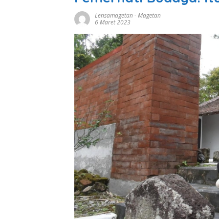
Lensamagetan
-
Magetan
6 Maret 2023