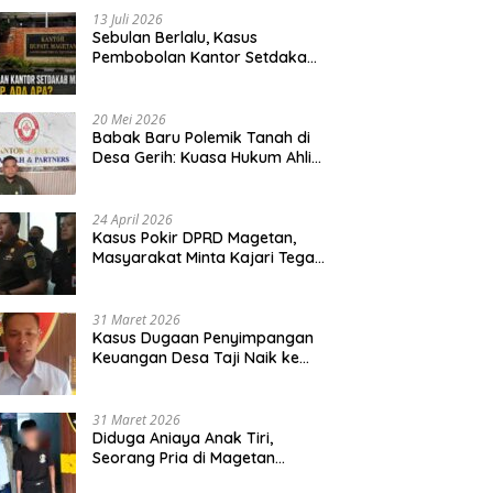
13 Juli 2026
Sebulan Berlalu, Kasus
Pembobolan Kantor Setdakab
Magetan Masih Misterius
20 Mei 2026
Babak Baru Polemik Tanah di
Desa Gerih: Kuasa Hukum Ahli
Waris Siapkan Opsi Gugatan
dan Audiensi ke Bupati
24 April 2026
Kasus Pokir DPRD Magetan,
Masyarakat Minta Kajari Tegak
Lurus dan Tidak Tebang Pilih
31 Maret 2026
Kasus Dugaan Penyimpangan
Keuangan Desa Taji Naik ke
Penyidikan, Polres Magetan
Mulai Hitung Kerugian Negara
31 Maret 2026
Diduga Aniaya Anak Tiri,
Seorang Pria di Magetan
Dilaporkan ke Polisi