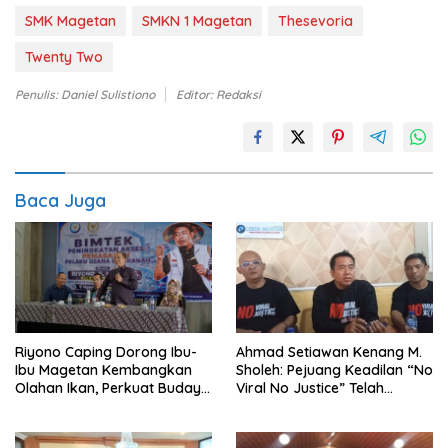
SMK Magetan
SMKN 1 Magetan
Thesevoria
Twenty Two
Penulis: Daniel Sulistiono
Editor: Redaksi
Baca Juga
Riyono Caping Dorong Ibu-
Ahmad Setiawan Kenang M.
Ibu Magetan Kembangkan
Sholeh: Pejuang Keadilan “No
Olahan Ikan, Perkuat Budaya
Viral No Justice” Telah
Gemar Makan Ikan
Berpulang