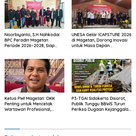
Noorbiyanto, S.H Nahkodai
UNESA Gelar ICAPSTURE 2026
BPC Peradin Magetan
di Magetan, Dorong Inovasi
Periode 2026–2028, Siap
untuk Masa Depan
Perkuat Pendampingan
Berkelanjutan
Hukum
Ketua PWI Magetan: OKK
P3-TGAI Sidokerto Disorot,
Penting untuk Mencetak
Publik Tunggu BBWS Turun
Wartawan Profesional,
Periksa Dugaan Kejanggalan
Berintegritas dan Terpercaya
Proyek