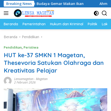
Langsung
erkuat Budaya Gemar Makan Ikan
Breaking News
Ahmad Setiawan Kenan
ke
konten
Beranda
Pemerintahan
Hukum dan Kriminal
Politik
Lakal
Beranda
Pendidikan
Pendidikan
,
Peristiwa
HUT ke-37 SMKN 1 Magetan,
Thesevoria Satukan Olahraga dan
Kreativitas Pelajar
Lensamagetan
-
Magetan
2 Februari 2026