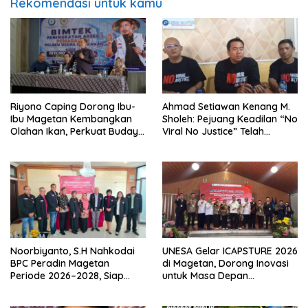
Rekomendasi untuk kamu
Riyono Caping Dorong Ibu-
Ahmad Setiawan Kenang M.
Ibu Magetan Kembangkan
Sholeh: Pejuang Keadilan “No
Olahan Ikan, Perkuat Budaya
Viral No Justice” Telah
Gemar Makan Ikan
Berpulang
Noorbiyanto, S.H Nahkodai
UNESA Gelar ICAPSTURE 2026
BPC Peradin Magetan
di Magetan, Dorong Inovasi
Periode 2026–2028, Siap
untuk Masa Depan
Perkuat Pendampingan
Berkelanjutan
Hukum