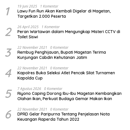
1
19 Juni 2025
1 Komentar
Lawu Fun Run Akan Kembali Digelar di Magetan,
Targetkan 2.000 Peserta
2
26 April 2025
1 Komentar
Peran Wartawan dalam Mengungkap Misteri CCTV di
Toilet Siswi
3
22 November 2021
0 Komentar
Rembug Penghijauan, Bupati Magetan Terima
Kunjungan Cabdin Kehutanan Jatim
4
22 November 2021
0 Komentar
Kapolres Buka Seleksi Atlet Pencak Silat Turnamen
Kapolda Cup
5
7 Agustus 2026
0 Komentar
Riyono Caping Dorong Ibu-Ibu Magetan Kembangkan
Olahan Ikan, Perkuat Budaya Gemar Makan Ikan
6
22 November 2021
0 Komentar
DPRD Gelar Paripurna Tentang Penjelasan Nota
Keuangan Raperda Tahun 2022