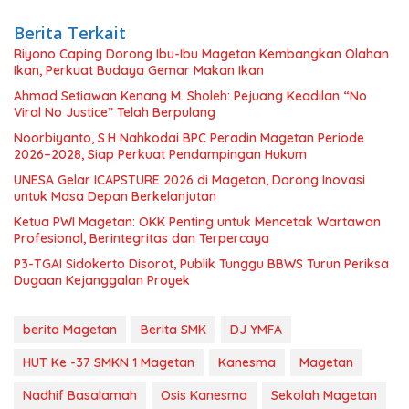
Berita Terkait
Riyono Caping Dorong Ibu-Ibu Magetan Kembangkan Olahan
Ikan, Perkuat Budaya Gemar Makan Ikan
Ahmad Setiawan Kenang M. Sholeh: Pejuang Keadilan “No
Viral No Justice” Telah Berpulang
Noorbiyanto, S.H Nahkodai BPC Peradin Magetan Periode
2026–2028, Siap Perkuat Pendampingan Hukum
UNESA Gelar ICAPSTURE 2026 di Magetan, Dorong Inovasi
untuk Masa Depan Berkelanjutan
Ketua PWI Magetan: OKK Penting untuk Mencetak Wartawan
Profesional, Berintegritas dan Terpercaya
P3-TGAI Sidokerto Disorot, Publik Tunggu BBWS Turun Periksa
Dugaan Kejanggalan Proyek
berita Magetan
Berita SMK
DJ YMFA
HUT Ke -37 SMKN 1 Magetan
Kanesma
Magetan
Nadhif Basalamah
Osis Kanesma
Sekolah Magetan