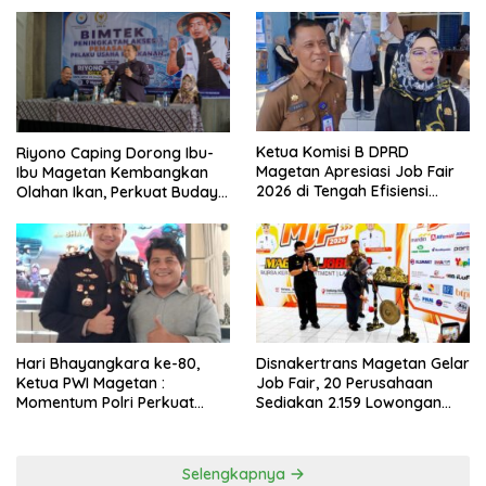
Ketua Komisi B DPRD
Riyono Caping Dorong Ibu-
Magetan Apresiasi Job Fair
Ibu Magetan Kembangkan
2026 di Tengah Efisiensi
Olahan Ikan, Perkuat Budaya
Anggaran
Gemar Makan Ikan
Hari Bhayangkara ke-80,
Disnakertrans Magetan Gelar
Ketua PWI Magetan :
Job Fair, 20 Perusahaan
Momentum Polri Perkuat
Sediakan 2.159 Lowongan
Kepercayaan Publik
Kerja
Selengkapnya