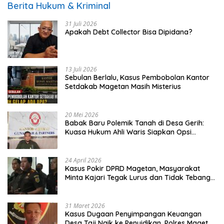
Berita Hukum & Kriminal
31 Juli 2026
Apakah Debt Collector Bisa Dipidana?
13 Juli 2026
Sebulan Berlalu, Kasus Pembobolan Kantor
Setdakab Magetan Masih Misterius
20 Mei 2026
Babak Baru Polemik Tanah di Desa Gerih:
Kuasa Hukum Ahli Waris Siapkan Opsi
Gugatan dan Audiensi ke Bupati
24 April 2026
Kasus Pokir DPRD Magetan, Masyarakat
Minta Kajari Tegak Lurus dan Tidak Tebang
Pilih
31 Maret 2026
Kasus Dugaan Penyimpangan Keuangan
Desa Taji Naik ke Penyidikan, Polres Magetan