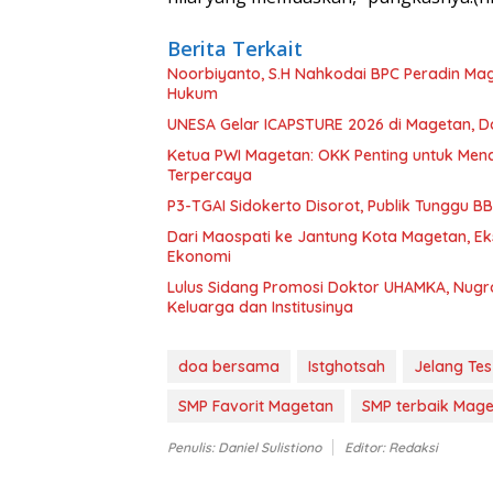
Berita Terkait
Noorbiyanto, S.H Nahkodai BPC Peradin Ma
Hukum
UNESA Gelar ICAPSTURE 2026 di Magetan, D
Ketua PWI Magetan: OKK Penting untuk Menc
Terpercaya
P3-TGAI Sidokerto Disorot, Publik Tunggu 
Dari Maospati ke Jantung Kota Magetan, Ek
Ekonomi
Lulus Sidang Promosi Doktor UHAMKA, Nugr
Keluarga dan Institusinya
doa bersama
Istghotsah
Jelang Tes
SMP Favorit Magetan
SMP terbaik Mag
Penulis: Daniel Sulistiono
Editor: Redaksi