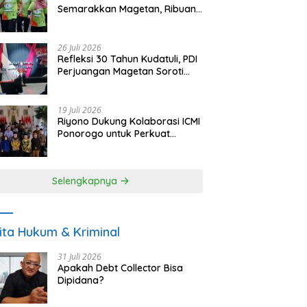
Semarakkan Magetan, Ribuan
Pelari Rayakan HUT ke-28 PKB
26 Juli 2026
Refleksi 30 Tahun Kudatuli, PDI
Perjuangan Magetan Soroti
Ancaman Demokrasi dan
Tuntut Keadilan Korban
19 Juli 2026
Riyono Dukung Kolaborasi ICMI
Ponorogo untuk Perkuat
Ekonomi Kerakyatan dan
UMKM
Selengkapnya
ita Hukum & Kriminal
31 Juli 2026
Apakah Debt Collector Bisa
Dipidana?