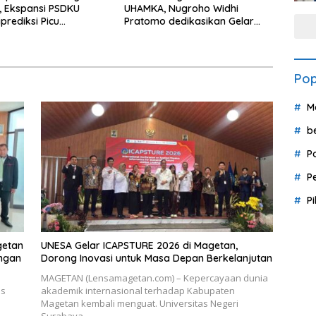
 Ekspansi PSDKU
UHAMKA, Nugroho Widhi
prediksi Picu
Pratomo dedikasikan Gelar
uhan Ekonomi
Doktor untuk Keluarga dan
Institusinya
Pop
M
b
P
P
P
getan
UNESA Gelar ICAPSTURE 2026 di Magetan,
ingan
Dorong Inovasi untuk Masa Depan Berkelanjutan
MAGETAN (Lensamagetan.com) – Kepercayaan dunia
us
akademik internasional terhadap Kabupaten
Magetan kembali menguat. Universitas Negeri