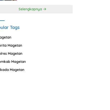
Selengkapnya
ular Tags
agetan
erita Magetan
olres Magetan
emkab Magetan
ilkada Magetan