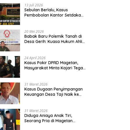
13 Juli 2026
Sebulan Berlalu, Kasus
Pembobolan Kantor Setdakab
Magetan Masih Misterius
20 Mei 2026
Babak Baru Polemik Tanah di
Desa Gerih: Kuasa Hukum Ahli
Waris Siapkan Opsi Gugatan
dan Audiensi ke Bupati
24 April 2026
Kasus Pokir DPRD Magetan,
Masyarakat Minta Kajari Tegak
Lurus dan Tidak Tebang Pilih
31 Maret 2026
Kasus Dugaan Penyimpangan
Keuangan Desa Taji Naik ke
Penyidikan, Polres Magetan
Mulai Hitung Kerugian Negara
31 Maret 2026
Diduga Aniaya Anak Tiri,
Seorang Pria di Magetan
Dilaporkan ke Polisi