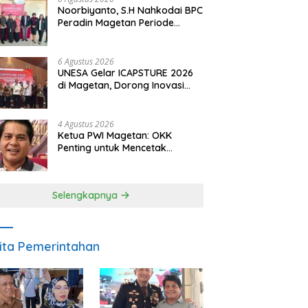
Noorbiyanto, S.H Nahkodai BPC
Peradin Magetan Periode
2026–2028, Siap Perkuat
Pendampingan Hukum
6 Agustus 2026
UNESA Gelar ICAPSTURE 2026
di Magetan, Dorong Inovasi
untuk Masa Depan
Berkelanjutan
4 Agustus 2026
Ketua PWI Magetan: OKK
Penting untuk Mencetak
Wartawan Profesional,
Berintegritas dan Terpercaya
Selengkapnya
ita Pemerintahan