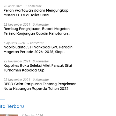
26 April 2025
1 Komentar
Peran Wartawan dalam Mengungkap
Misteri CCTV di Toilet Siswi
22 November 2021
0 Komentar
Rembug Penghijauan, Bupati Magetan
Terima Kunjungan Cabdin Kehutanan
Jatim
6 Agustus 2026
0 Komentar
Noorbiyanto, S.H Nahkodai BPC Peradin
Magetan Periode 2026–2028, Siap
Perkuat Pendampingan Hukum
22 November 2021
0 Komentar
Kapolres Buka Seleksi Atlet Pencak Silat
Turnamen Kapolda Cup
22 November 2021
0 Komentar
DPRD Gelar Paripurna Tentang Penjelasan
Nota Keuangan Raperda Tahun 2022
ita Terbaru
6 Agustus 2026