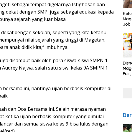
Mageti sebagai tempat digelarnya Istighosah dan
g dekat dengan SMP, juga sebagai edukasi kepada
Ketu
punya sejarah yang luar biasa.
Mage
Job 
Teng
in dekat dengan sekolah, seperti yang kita ketahui
Ang
mempunyai nilai sejarah yang tinggi di Magetan,
ara anak didik kita,” imbuhnya.
uga disambut baik oleh para siswa-siswi SMPN 1
Disn
 Audrey Najwa, salah satu siswi kelas 9A SMPN 1
Mage
Fair
Sedi
Low
 bersama ini, nantinya ujian berbasis komputer di
baik
osah dan Doa Bersama ini. Selain merasa nyaman
Ber
aat ketika ujian berbasis komputer yang dimulai
ancar dan semua siswa kelas 9 bisa lulus dengan
el/red)