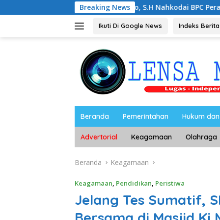
Langsung
Noorbiyanto, S.H Nahkodai BPC Peradin Magetan Periode 20
Breaking News
ke
konten
Ikuti Di Google News
Indeks Berita
Beranda
Pemerintahan
Hukum dan 
Advertorial
Keagamaan
Olahraga
Beranda
Keagamaan
Keagamaan
,
Pendidikan
,
Peristiwa
Jelang Tes Sumatif, 
Bersama di Masjid Ki 