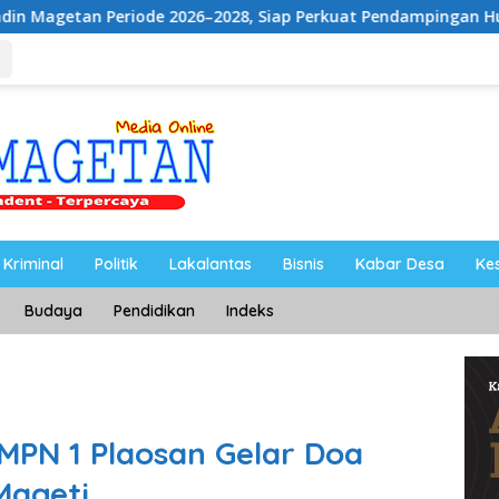
26–2028, Siap Perkuat Pendampingan Hukum
UNESA Gela
Kriminal
Politik
Lakalantas
Bisnis
Kabar Desa
Ke
Budaya
Pendidikan
Indeks
SMPN 1 Plaosan Gelar Doa
Mageti