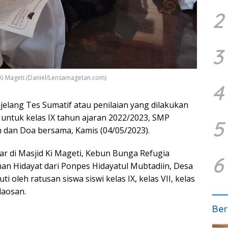
2
3
 Ki Mageti.(Daniel/Lensamagetan.com)
4
elang Tes Sumatif atau penilaian yang dilakukan
 untuk kelas IX tahun ajaran 2022/2023, SMP
5
 dan Doa bersama, Kamis (04/05/2023).
ar di Masjid Ki Mageti, Kebun Bunga Refugia
6
kman Hidayat dari Ponpes Hidayatul Mubtadiin, Desa
 oleh ratusan siswa siswi kelas IX, kelas VII, kelas
laosan.
Ber