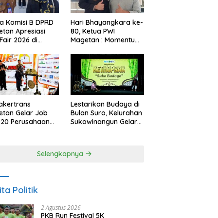
a Komisi B DPRD
Hari Bhayangkara ke-
tan Apresiasi
80, Ketua PWI
Fair 2026 di
Magetan : Momentum
ah Efisiensi
Polri Perkuat
garan
Kepercayaan Publik
akertrans
Lestarikan Budaya di
tan Gelar Job
Bulan Suro, Kelurahan
, 20 Perusahaan
Sukowinangun Gelar
akan 2.159
Ketoprak Suko
ongan Kerja
Budoyo
Selengkapnya
ita Politik
2 Agustus 2026
PKB Run Festival 5K