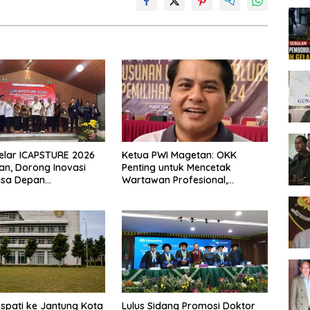
elar ICAPSTURE 2026
Ketua PWI Magetan: OKK
an, Dorong Inovasi
Penting untuk Mencetak
asa Depan
Wartawan Profesional,
jutan
Berintegritas dan Terpercaya
spati ke Jantung Kota
Lulus Sidang Promosi Doktor