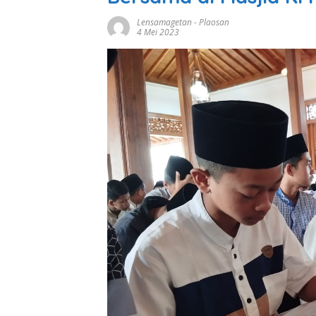
Lensamagetan
-
Plaosan
4 Mei 2023