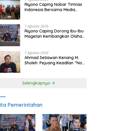
Riyono Caping Nobar Timnas
Indonesia Bersama Media
Magetan, Tetap Semangat
Meski Garuda Gagal Lolos
7 Agustus 2026
Riyono Caping Dorong Ibu-Ibu
Magetan Kembangkan Olahan
Ikan, Perkuat Budaya Gemar
Makan Ikan
7 Agustus 2026
Ahmad Setiawan Kenang M.
Sholeh: Pejuang Keadilan “No
Viral No Justice” Telah
Berpulang
Selengkapnya
ita Pemerintahan