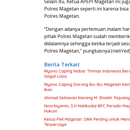
Selain itu, Ketua APEPI Magetan ini j
Polres Magetan seperti ini karena bi
Polres Magetan.
“Dengan adanya pertemuan malam hari i
pihak Polres Magetan sudah memberik
didalamnya sehingga ketika terjadi se
Polres Magetan,” pungkasnya.(niel/red
Berita Terkait
Riyono Caping Nobar Timnas Indonesia Be
Gagal Lolos
Riyono Caping Dorong Ibu-Ibu Magetan Ke
Ikan
Ahmad Setiawan Kenang M. Sholeh: Pejuang K
Noorbiyanto, S.H Nahkodai BPC Peradin Ma
Hukum
Ketua PWI Magetan: OKK Penting untuk Menc
Terpercaya