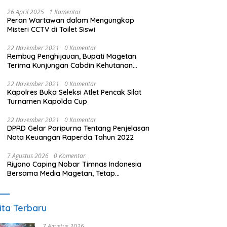
26 April 2025
1 Komentar
Peran Wartawan dalam Mengungkap
Misteri CCTV di Toilet Siswi
22 November 2021
0 Komentar
Rembug Penghijauan, Bupati Magetan
Terima Kunjungan Cabdin Kehutanan
Jatim
22 November 2021
0 Komentar
Kapolres Buka Seleksi Atlet Pencak Silat
Turnamen Kapolda Cup
22 November 2021
0 Komentar
DPRD Gelar Paripurna Tentang Penjelasan
Nota Keuangan Raperda Tahun 2022
7 Agustus 2026
0 Komentar
Riyono Caping Nobar Timnas Indonesia
Bersama Media Magetan, Tetap
Semangat Meski Garuda Gagal Lolos
ita Terbaru
7 Agustus 2026