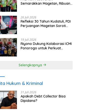
Semarakkan Magetan, Ribuan
Pelari Rayakan HUT ke-28 PKB
26 Juli 2026
Refleksi 30 Tahun Kudatuli, PDI
Perjuangan Magetan Soroti
Ancaman Demokrasi dan
Tuntut Keadilan Korban
19 Juli 2026
Riyono Dukung Kolaborasi ICMI
Ponorogo untuk Perkuat
Ekonomi Kerakyatan dan
UMKM
Selengkapnya
ita Hukum & Kriminal
31 Juli 2026
Apakah Debt Collector Bisa
Dipidana?