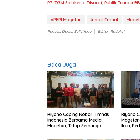
P3-TGAI Sidokerto Disorot, Publik Tunggu 
APEPI Magetan
Jumat Curhat
Maget
Penulis: Daniel Sulistiono
Editor: Redaksi
Baca Juga
Riyono Caping Nobar Timnas
Riyono C
Indonesia Bersama Media
Magetan
Magetan, Tetap Semangat
Ikan, Pe
Meski Garuda Gagal Lolos
Makan I