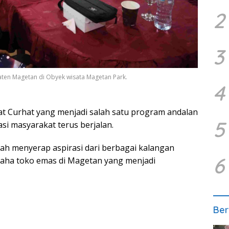
2
3
ten Magetan di Obyek wisata Magetan Park.
4
t Curhat yang menjadi salah satu program andalan
5
si masyarakat terus berjalan.
ah menyerap aspirasi dari berbagai kalangan
6
gusaha toko emas di Magetan yang menjadi
Ber