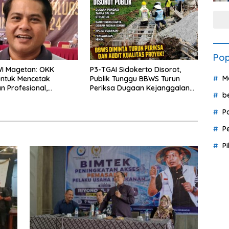
Pop
WI Magetan: OKK
P3-TGAI Sidokerto Disorot,
M
untuk Mencetak
Publik Tunggu BBWS Turun
 Profesional,
Periksa Dugaan Kejanggalan
b
ritas dan Terpercaya
Proyek
P
P
P