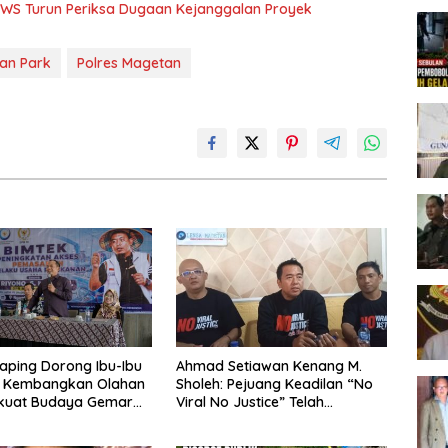
BBWS Turun Periksa Dugaan Kejanggalan Proyek
an Park
Polres Magetan
aping Dorong Ibu-Ibu
Ahmad Setiawan Kenang M.
 Kembangkan Olahan
Sholeh: Pejuang Keadilan “No
rkuat Budaya Gemar
Viral No Justice” Telah
kan
Berpulang