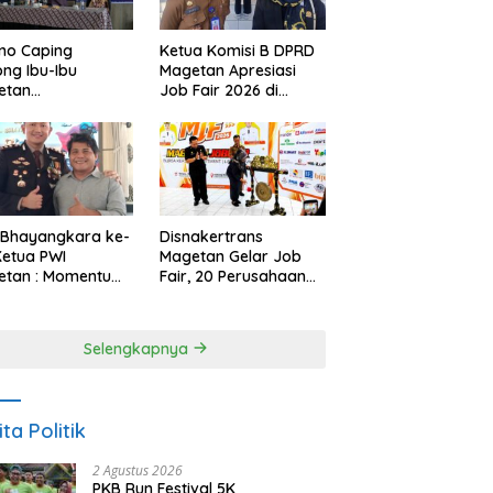
Ketua Komisi B DPRD
no Caping
Magetan Apresiasi
ng Ibu-Ibu
Job Fair 2026 di
etan
Tengah Efisiensi
bangkan Olahan
Anggaran
, Perkuat Budaya
ar Makan Ikan
 Bhayangkara ke-
Disnakertrans
Ketua PWI
Magetan Gelar Job
etan : Momentum
Fair, 20 Perusahaan
i Perkuat
Sediakan 2.159
rcayaan Publik
Lowongan Kerja
Selengkapnya
ita Politik
2 Agustus 2026
PKB Run Festival 5K