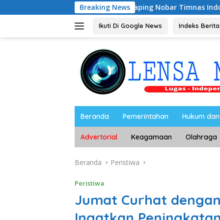
Langsung
Riyono Caping Nobar Timnas Indonesia Bersama Media Ma
Breaking News
ke
konten
Ikuti Di Google News
Indeks Berita
Beranda
Pemerintahan
Hukum dan 
Advertorial
Keagamaan
Olahraga
Beranda
Peristiwa
Peristiwa
Jumat Curhat dengan
Ingatkan Peningkata