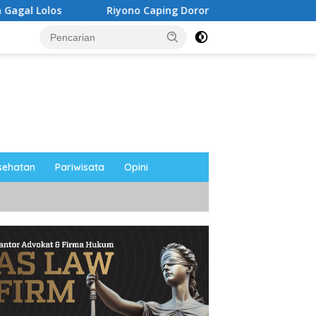
ono Caping Dorong Ibu-Ibu Magetan Kembangkan Olahan Ikan,
sehatan
Pariwisata
Opini