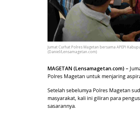
Jumat Curhat Polres Magetan bersama APEPI Kabupa
(Daniel/Lensamagetan.com)
MAGETAN (Lensamagetan.com) –
Juma
Polres Magetan untuk menjaring aspira
Setelah sebelumya Polres Magetan sud
masyarakat, kali ini giliran para pen
sasarannya.