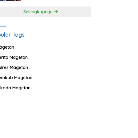
Selengkapnya
ular Tags
agetan
erita Magetan
olres Magetan
emkab Magetan
ilkada Magetan