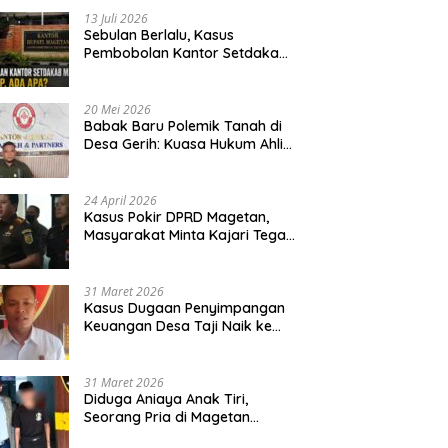
13 Juli 2026
Sebulan Berlalu, Kasus
Pembobolan Kantor Setdakab
Magetan Masih Misterius
20 Mei 2026
Babak Baru Polemik Tanah di
Desa Gerih: Kuasa Hukum Ahli
Waris Siapkan Opsi Gugatan
dan Audiensi ke Bupati
24 April 2026
Kasus Pokir DPRD Magetan,
Masyarakat Minta Kajari Tegak
Lurus dan Tidak Tebang Pilih
31 Maret 2026
Kasus Dugaan Penyimpangan
Keuangan Desa Taji Naik ke
Penyidikan, Polres Magetan
Mulai Hitung Kerugian Negara
31 Maret 2026
Diduga Aniaya Anak Tiri,
Seorang Pria di Magetan
Dilaporkan ke Polisi