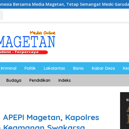
getan, Tetap Semangat Meski Garuda Gagal Lolos
Riy
Kriminal
Politik
Lakalantas
Bisnis
Kabar Desa
Ke
Budaya
Pendidikan
Indeks
 APEPI Magetan, Kapolres
n Keamanan Swakarsa