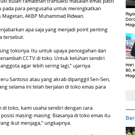
suki bulan ramadhan transaksi masalah emas pasti
u pada para pengusaha untuk meningkatkan
Riyo
es Magetan, AKBP Muhammad Ridwan.
Doro
Mag
njabarkan apa saja yang menjadi point penting
Kem
Ikan
 tersebut.
Gem
sing tokonya. Itu untuk upaya pencegahan dan
nambah CCTV di toko. Untuk keluhan sendiri
Hari
anggota agar lebih sering lagi,” ujarnya.
80, 
Mag
eru Santoso atau yang akrab dipanggil Sen-Sen,
Polr
selama ini telah berjalan di toko emas para
Kepe
di toko, kami usaha sendiri dengan cara
osisi masing-masing. Biasanya di toko emas itu
Ber
 yang ikut menjaga,” ungkapnya.