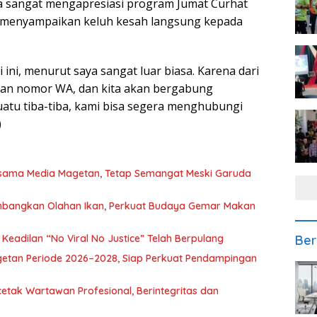
uga sangat mengapresiasi program Jumat Curhat
sa menyampaikan keluh kesah langsung kepada
ni, menurut saya sangat luar biasa. Karena dari
an nomor WA, dan kita akan bergabung
suatu tiba-tiba, kami bisa segera menghubungi
)
rsama Media Magetan, Tetap Semangat Meski Garuda
mbangkan Olahan Ikan, Perkuat Budaya Gemar Makan
Ber
eadilan “No Viral No Justice” Telah Berpulang
getan Periode 2026–2028, Siap Perkuat Pendampingan
etak Wartawan Profesional, Berintegritas dan