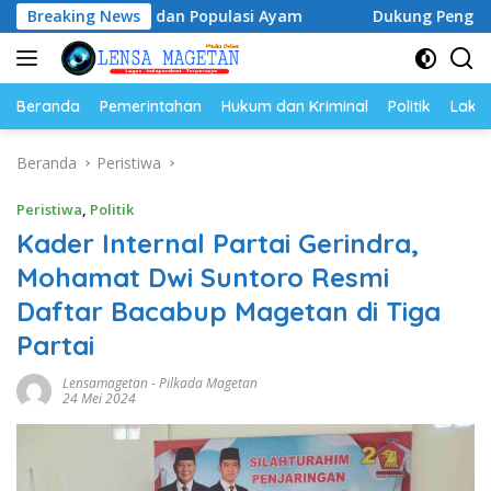
Langsung
ur dan Populasi Ayam
Breaking News
Dukung Pengembangan Kampus UN
ke
konten
Beranda
Pemerintahan
Hukum dan Kriminal
Politik
Lakal
Beranda
Peristiwa
Peristiwa
,
Politik
Kader Internal Partai Gerindra,
Mohamat Dwi Suntoro Resmi
Daftar Bacabup Magetan di Tiga
Partai
Lensamagetan
-
Pilkada Magetan
24 Mei 2024