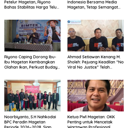
Petelur Magetan, Riyono
Indonesia Bersama Media
Bahas Stabilitas Harga Telur
Magetan, Tetap Semangat
dan Populasi Ayam
Meski Garuda Gagal Lolos
Riyono Caping Dorong Ibu-
Ahmad Setiawan Kenang M.
Ibu Magetan Kembangkan
Sholeh: Pejuang Keadilan “No
Olahan Ikan, Perkuat Budaya
Viral No Justice” Telah
Gemar Makan Ikan
Berpulang
Noorbiyanto, S.H Nahkodai
Ketua PWI Magetan: OKK
BPC Peradin Magetan
Penting untuk Mencetak
Periode 2026–2028, Siap
Wartawan Profesional,