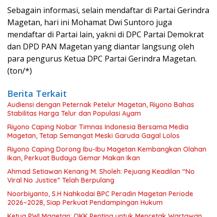
Sebagain informasi, selain mendaftar di Partai Gerindra
Magetan, hari ini Mohamat Dwi Suntoro juga
mendaftar di Partai lain, yakni di DPC Partai Demokrat
dan DPD PAN Magetan yang diantar langsung oleh
para pengurus Ketua DPC Partai Gerindra Magetan.
(ton/*)
Berita Terkait
Audiensi dengan Peternak Petelur Magetan, Riyono Bahas
Stabilitas Harga Telur dan Populasi Ayam
Riyono Caping Nobar Timnas Indonesia Bersama Media
Magetan, Tetap Semangat Meski Garuda Gagal Lolos
Riyono Caping Dorong Ibu-Ibu Magetan Kembangkan Olahan
Ikan, Perkuat Budaya Gemar Makan Ikan
Ahmad Setiawan Kenang M. Sholeh: Pejuang Keadilan “No
Viral No Justice” Telah Berpulang
Noorbiyanto, S.H Nahkodai BPC Peradin Magetan Periode
2026–2028, Siap Perkuat Pendampingan Hukum
Ketua PWI Magetan: OKK Penting untuk Mencetak Wartawan