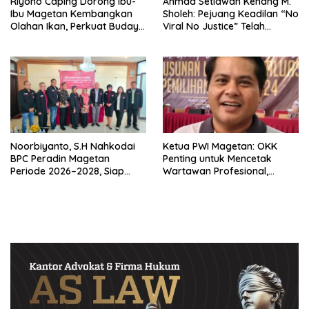
Riyono Caping Dorong Ibu-
Ahmad Setiawan Kenang M.
Ibu Magetan Kembangkan
Sholeh: Pejuang Keadilan “No
Olahan Ikan, Perkuat Budaya
Viral No Justice” Telah
Gemar Makan Ikan
Berpulang
Noorbiyanto, S.H Nahkodai
Ketua PWI Magetan: OKK
BPC Peradin Magetan
Penting untuk Mencetak
Periode 2026–2028, Siap
Wartawan Profesional,
Perkuat Pendampingan
Berintegritas dan Terpercaya
Hukum