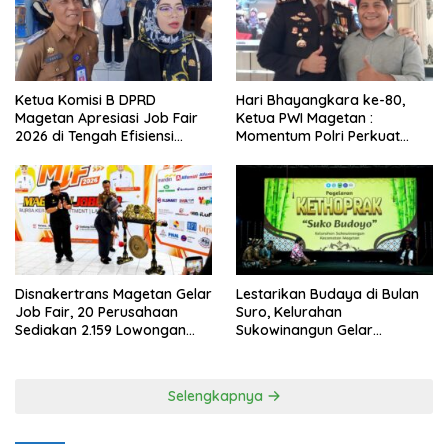
Ketua Komisi B DPRD
Hari Bhayangkara ke-80,
Magetan Apresiasi Job Fair
Ketua PWI Magetan :
2026 di Tengah Efisiensi
Momentum Polri Perkuat
Anggaran
Kepercayaan Publik
Disnakertrans Magetan Gelar
Lestarikan Budaya di Bulan
Job Fair, 20 Perusahaan
Suro, Kelurahan
Sediakan 2.159 Lowongan
Sukowinangun Gelar
Kerja
Ketoprak Suko Budoyo
Selengkapnya