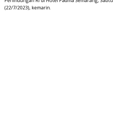
Perlindungan RI di Hotel Padma Semarang, Sabtu
(22/7/2023), kemarin.