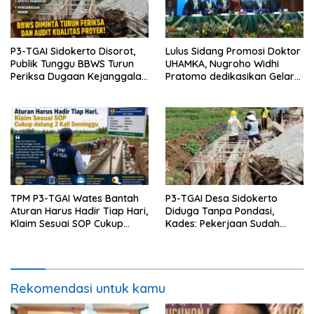
P3-TGAI Sidokerto Disorot,
Lulus Sidang Promosi Doktor
Publik Tunggu BBWS Turun
UHAMKA, Nugroho Widhi
Periksa Dugaan Kejanggalan
Pratomo dedikasikan Gelar
Proyek
Doktor untuk Keluarga dan
Institusinya
TPM P3-TGAI Wates Bantah
P3-TGAI Desa Sidokerto
Aturan Harus Hadir Tiap Hari,
Diduga Tanpa Pondasi,
Klaim Sesuai SOP Cukup
Kades: Pekerjaan Sudah
Datang 2 Kali Seminggu
Sesuai RAB TPM
Rekomendasi untuk kamu