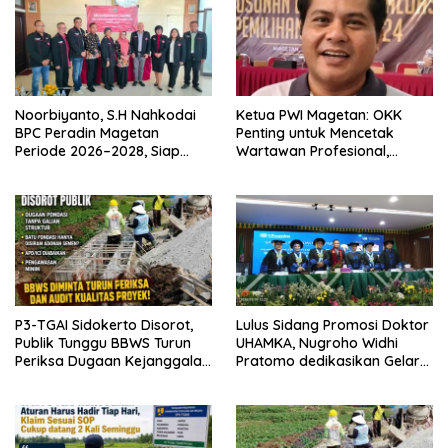
Noorbiyanto, S.H Nahkodai
Ketua PWI Magetan: OKK
BPC Peradin Magetan
Penting untuk Mencetak
Periode 2026–2028, Siap
Wartawan Profesional,
Perkuat Pendampingan
Berintegritas dan Terpercaya
Hukum
P3-TGAI Sidokerto Disorot,
Lulus Sidang Promosi Doktor
Publik Tunggu BBWS Turun
UHAMKA, Nugroho Widhi
Periksa Dugaan Kejanggalan
Pratomo dedikasikan Gelar
Proyek
Doktor untuk Keluarga dan
Institusinya