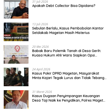
31 Juli 2026
Apakah Debt Collector Bisa Dipidana?
13 Juli 2026
Sebulan Berlalu, Kasus Pembobolan Kantor
Setdakab Magetan Masih Misterius
20 Mei 2026
Babak Baru Polemik Tanah di Desa Gerih:
Kuasa Hukum Ahli Waris Siapkan Opsi
Gugatan dan Audiensi ke Bupati
24 April 2026
Kasus Pokir DPRD Magetan, Masyarakat
Minta Kajari Tegak Lurus dan Tidak Tebang
Pilih
31 Maret 2026
Kasus Dugaan Penyimpangan Keuangan
Desa Taji Naik ke Penyidikan, Polres Magetan
Mulai Hitung Kerugian Negara