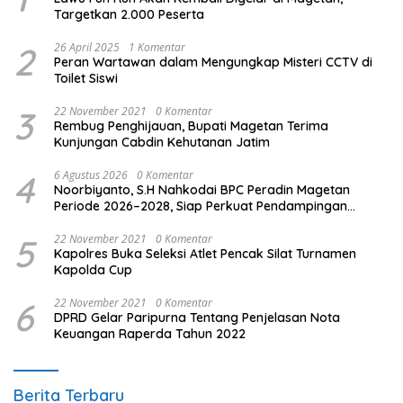
Targetkan 2.000 Peserta
2
26 April 2025
1 Komentar
Peran Wartawan dalam Mengungkap Misteri CCTV di
Toilet Siswi
3
22 November 2021
0 Komentar
Rembug Penghijauan, Bupati Magetan Terima
Kunjungan Cabdin Kehutanan Jatim
4
6 Agustus 2026
0 Komentar
Noorbiyanto, S.H Nahkodai BPC Peradin Magetan
Periode 2026–2028, Siap Perkuat Pendampingan
Hukum
5
22 November 2021
0 Komentar
Kapolres Buka Seleksi Atlet Pencak Silat Turnamen
Kapolda Cup
6
22 November 2021
0 Komentar
DPRD Gelar Paripurna Tentang Penjelasan Nota
Keuangan Raperda Tahun 2022
Berita Terbaru