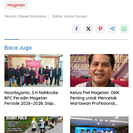
Magetan
Penulis: Daniel Sulistiono
Editor: Anton Suroso
Baca Juga
Noorbiyanto, S.H Nahkodai
Ketua PWI Magetan: OKK
BPC Peradin Magetan
Penting untuk Mencetak
Periode 2026–2028, Siap
Wartawan Profesional,
Perkuat Pendampingan
Berintegritas dan Terpercaya
Hukum