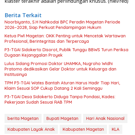
klaster terakhir adalah perlindungan khusus. (niel/red)
Berita Terkait
Noorbiyanto, S.H Nahkodai BPC Peradin Magetan Periode
2026–2028, Siap Perkuat Pendampingan Hukum
Ketua PWI Magetan: OKK Penting untuk Mencetak Wartawan
Profesional, Berintegritas dan Terpercaya
P3-TGAI Sidokerto Disorot, Publik Tunggu BBWS Turun Periksa
Dugaan Kejanggalan Proyek
Lulus Sidang Promosi Doktor UHAMKA, Nugroho Widhi
Pratomo dedikasikan Gelar Doktor untuk Keluarga dan
Institusinya
TPM P3-TGAI Wates Bantah Aturan Harus Hadir Tiap Hari,
Klaim Sesuai SOP Cukup Datang 2 Kali Seminggu
P3-TGAI Desa Sidokerto Diduga Tanpa Pondasi, Kades:
Pekerjaan Sudah Sesuai RAB TPM
berita Magetan
Bupati Magetan
Hari Anak Nasional
Kabupaten Layak Anak
Kabupaten Magetan
KLA