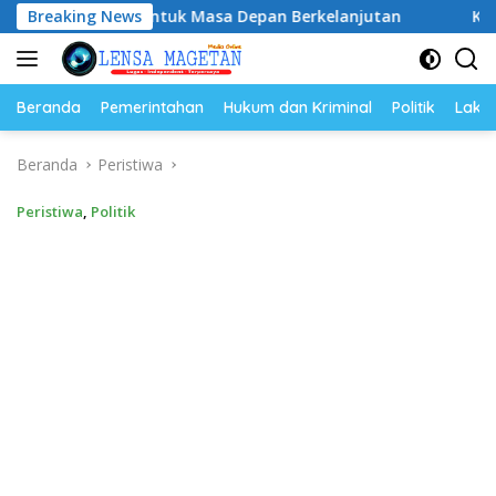
Langsung
asi untuk Masa Depan Berkelanjutan
Breaking News
Ketua PWI Mageta
ke
konten
Beranda
Pemerintahan
Hukum dan Kriminal
Politik
Lakal
Beranda
Peristiwa
Peristiwa
,
Politik