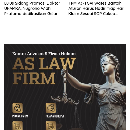
Lulus Sidang Promosi Doktor
TPM P3-TGAI Wates Bantah
UHAMKA, Nugroho Widhi
Aturan Harus Hadir Tiap Hari,
Pratomo dedikasikan Gelar
Klaim Sesuai SOP Cukup
Doktor untuk Keluarga dan
Datang 2 Kali Seminggu
Institusinya