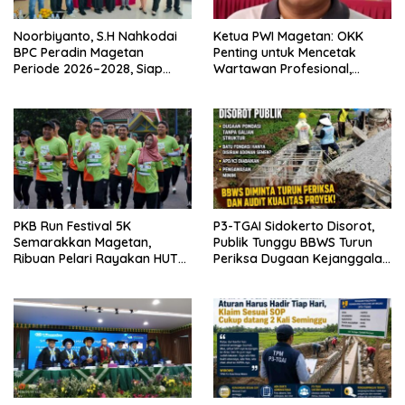
Noorbiyanto, S.H Nahkodai
Ketua PWI Magetan: OKK
BPC Peradin Magetan
Penting untuk Mencetak
Periode 2026–2028, Siap
Wartawan Profesional,
Perkuat Pendampingan
Berintegritas dan Terpercaya
Hukum
PKB Run Festival 5K
P3-TGAI Sidokerto Disorot,
Semarakkan Magetan,
Publik Tunggu BBWS Turun
Ribuan Pelari Rayakan HUT
Periksa Dugaan Kejanggalan
ke-28 PKB
Proyek