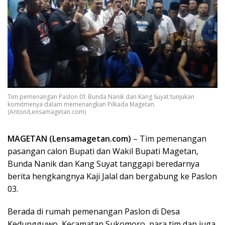
Tim pemenangan Paslon 01 Bunda Nanik dan Kang Suyat tunjukan
komitmenya dalam memenangkan Pilkada Magetan.
(Anton/Lensamagetan.com)
MAGETAN (Lensamagetan.com)
– Tim pemenangan
pasangan calon Bupati dan Wakil Bupati Magetan,
Bunda Nanik dan Kang Suyat tanggapi beredarnya
berita hengkangnya Kaji Jalal dan bergabung ke Paslon
03.
Berada di rumah pemenangan Paslon di Desa
Kedungguwo, Kecamatan Sukomoro, para tim dan juga