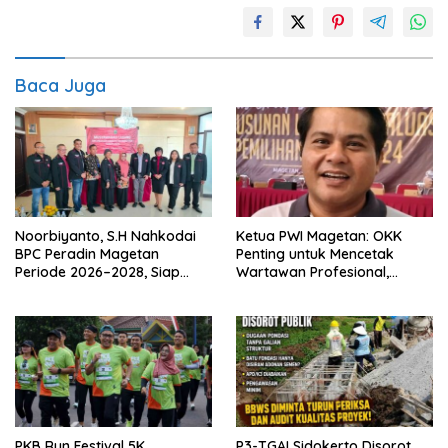
Baca Juga
Noorbiyanto, S.H Nahkodai
Ketua PWI Magetan: OKK
BPC Peradin Magetan
Penting untuk Mencetak
Periode 2026–2028, Siap
Wartawan Profesional,
Perkuat Pendampingan
Berintegritas dan Terpercaya
Hukum
PKB Run Festival 5K
P3-TGAI Sidokerto Disorot,