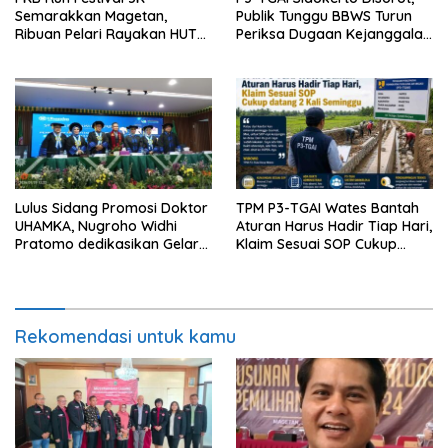
Semarakkan Magetan,
Publik Tunggu BBWS Turun
Ribuan Pelari Rayakan HUT
Periksa Dugaan Kejanggalan
ke-28 PKB
Proyek
Lulus Sidang Promosi Doktor
TPM P3-TGAI Wates Bantah
UHAMKA, Nugroho Widhi
Aturan Harus Hadir Tiap Hari,
Pratomo dedikasikan Gelar
Klaim Sesuai SOP Cukup
Doktor untuk Keluarga dan
Datang 2 Kali Seminggu
Institusinya
Rekomendasi untuk kamu