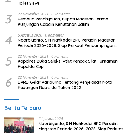
Toilet Siswi
3
22 November 2021
0 Komentar
Rembug Penghijauan, Bupati Magetan Terima
Kunjungan Cabdin Kehutanan Jatim
4
6 Agustus 2026
0 Komentar
Noorbiyanto, S.H Nahkodai BPC Peradin Magetan
Periode 2026–2028, Siap Perkuat Pendampingan
Hukum
5
22 November 2021
0 Komentar
Kapolres Buka Seleksi Atlet Pencak Silat Turnamen
Kapolda Cup
6
22 November 2021
0 Komentar
DPRD Gelar Paripurna Tentang Penjelasan Nota
Keuangan Raperda Tahun 2022
Berita Terbaru
6 Agustus 2026
Noorbiyanto, S.H Nahkodai BPC Peradin
Magetan Periode 2026–2028, Siap Perkuat