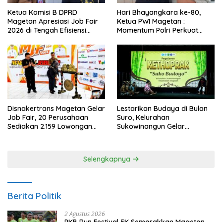
Ketua Komisi B DPRD
Hari Bhayangkara ke-80,
Magetan Apresiasi Job Fair
Ketua PWI Magetan :
2026 di Tengah Efisiensi
Momentum Polri Perkuat
Anggaran
Kepercayaan Publik
Disnakertrans Magetan Gelar
Lestarikan Budaya di Bulan
Job Fair, 20 Perusahaan
Suro, Kelurahan
Sediakan 2.159 Lowongan
Sukowinangun Gelar
Kerja
Ketoprak Suko Budoyo
Selengkapnya
Berita Politik
2 Agustus 2026
PKB Run Festival 5K Semarakkan Magetan,