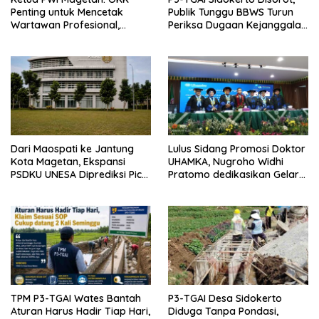
Penting untuk Mencetak
Publik Tunggu BBWS Turun
Wartawan Profesional,
Periksa Dugaan Kejanggalan
Berintegritas dan Terpercaya
Proyek
Dari Maospati ke Jantung
Lulus Sidang Promosi Doktor
Kota Magetan, Ekspansi
UHAMKA, Nugroho Widhi
PSDKU UNESA Diprediksi Picu
Pratomo dedikasikan Gelar
Pertumbuhan Ekonomi
Doktor untuk Keluarga dan
Institusinya
TPM P3-TGAI Wates Bantah
P3-TGAI Desa Sidokerto
Aturan Harus Hadir Tiap Hari,
Diduga Tanpa Pondasi,