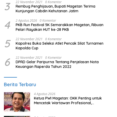
3
22 November 2021
0 Komentar
Rembug Penghijauan, Bupati Magetan Terima
Kunjungan Cabdin Kehutanan Jatim
4
2 Agustus 2026
0 Komentar
PKB Run Festival 5K Semarakkan Magetan, Ribuan
Pelari Rayakan HUT ke-28 PKB
5
22 November 2021
0 Komentar
Kapolres Buka Seleksi Atlet Pencak Silat Turnamen
Kapolda Cup
6
22 November 2021
0 Komentar
DPRD Gelar Paripurna Tentang Penjelasan Nota
Keuangan Raperda Tahun 2022
Berita Terbaru
4 Agustus 2026
Ketua PWI Magetan: OKK Penting untuk
Mencetak Wartawan Profesional,
Berintegritas dan Terpercaya