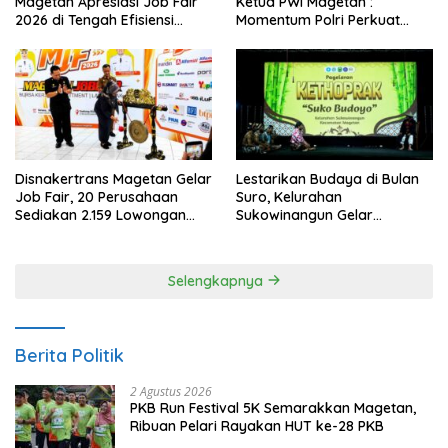
Magetan Apresiasi Job Fair
Ketua PWI Magetan :
2026 di Tengah Efisiensi
Momentum Polri Perkuat
Anggaran
Kepercayaan Publik
Disnakertrans Magetan Gelar
Lestarikan Budaya di Bulan
Job Fair, 20 Perusahaan
Suro, Kelurahan
Sediakan 2.159 Lowongan
Sukowinangun Gelar
Kerja
Ketoprak Suko Budoyo
Selengkapnya
Berita Politik
2 Agustus 2026
PKB Run Festival 5K Semarakkan Magetan,
Ribuan Pelari Rayakan HUT ke-28 PKB