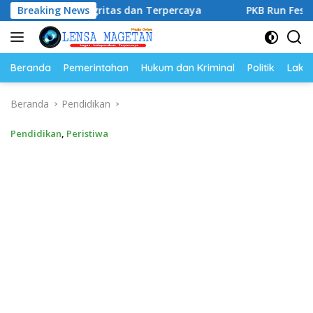
Langsung
ntegritas dan Terpercaya
Breaking News
PKB Run Festival 5K Semara
ke
konten
Beranda
Pemerintahan
Hukum dan Kriminal
Politik
Lakal
Beranda
Pendidikan
Pendidikan
,
Peristiwa