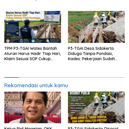
Pertumbuhan Ekonomi
Doktor untuk Keluarga dan
Institusinya
TPM P3-TGAI Wates Bantah
P3-TGAI Desa Sidokerto
Aturan Harus Hadir Tiap Hari,
Diduga Tanpa Pondasi,
Klaim Sesuai SOP Cukup
Kades: Pekerjaan Sudah
Datang 2 Kali Seminggu
Sesuai RAB TPM
Rekomendasi untuk kamu
Ketua PWI Magetan: OKK
P3-TGAI Sidokerto Disorot,