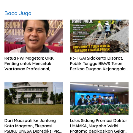
Baca Juga
Ketua PWI Magetan: OKK
P3-TGAI Sidokerto Disorot,
Penting untuk Mencetak
Publik Tunggu BBWS Turun
Wartawan Profesional,
Periksa Dugaan Kejanggalan
Berintegritas dan Terpercaya
Proyek
Dari Maospati ke Jantung
Lulus Sidang Promosi Doktor
Kota Magetan, Ekspansi
UHAMKA, Nugroho Widhi
PSDKU UNESA Diprediksi Picu
Pratomo dedikasikan Gelar