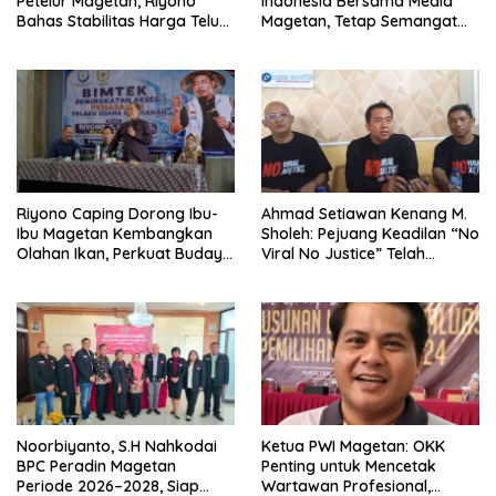
Petelur Magetan, Riyono
Indonesia Bersama Media
Bahas Stabilitas Harga Telur
Magetan, Tetap Semangat
dan Populasi Ayam
Meski Garuda Gagal Lolos
Riyono Caping Dorong Ibu-
Ahmad Setiawan Kenang M.
Ibu Magetan Kembangkan
Sholeh: Pejuang Keadilan “No
Olahan Ikan, Perkuat Budaya
Viral No Justice” Telah
Gemar Makan Ikan
Berpulang
Noorbiyanto, S.H Nahkodai
Ketua PWI Magetan: OKK
BPC Peradin Magetan
Penting untuk Mencetak
Periode 2026–2028, Siap
Wartawan Profesional,