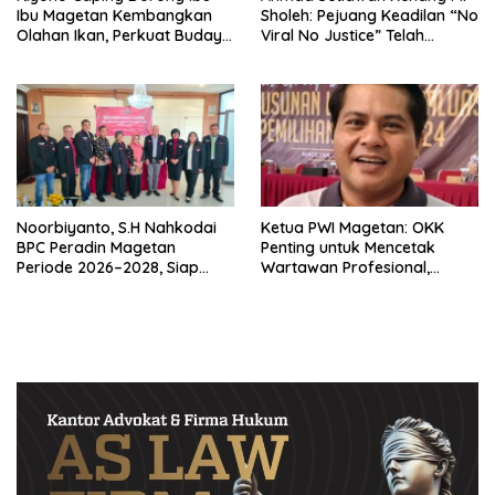
Ibu Magetan Kembangkan
Sholeh: Pejuang Keadilan “No
Olahan Ikan, Perkuat Budaya
Viral No Justice” Telah
Gemar Makan Ikan
Berpulang
Noorbiyanto, S.H Nahkodai
Ketua PWI Magetan: OKK
BPC Peradin Magetan
Penting untuk Mencetak
Periode 2026–2028, Siap
Wartawan Profesional,
Perkuat Pendampingan
Berintegritas dan Terpercaya
Hukum