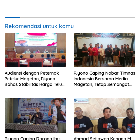
Perkuat Pendampingan
Berintegritas dan Terpercaya
Hukum
Rekomendasi untuk kamu
Audiensi dengan Peternak
Riyono Caping Nobar Timnas
Petelur Magetan, Riyono
Indonesia Bersama Media
Bahas Stabilitas Harga Telur
Magetan, Tetap Semangat
dan Populasi Ayam
Meski Garuda Gagal Lolos
Riyono Caping Dorong Ibu-
Ahmad Setiawan Kenang M.