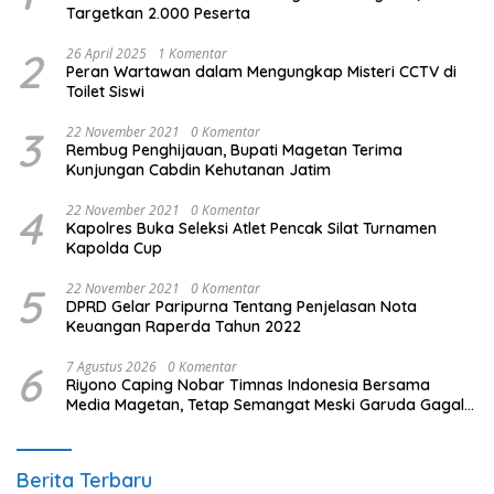
Targetkan 2.000 Peserta
2
26 April 2025
1 Komentar
Peran Wartawan dalam Mengungkap Misteri CCTV di
Toilet Siswi
3
22 November 2021
0 Komentar
Rembug Penghijauan, Bupati Magetan Terima
Kunjungan Cabdin Kehutanan Jatim
4
22 November 2021
0 Komentar
Kapolres Buka Seleksi Atlet Pencak Silat Turnamen
Kapolda Cup
5
22 November 2021
0 Komentar
DPRD Gelar Paripurna Tentang Penjelasan Nota
Keuangan Raperda Tahun 2022
6
7 Agustus 2026
0 Komentar
Riyono Caping Nobar Timnas Indonesia Bersama
Media Magetan, Tetap Semangat Meski Garuda Gagal
Lolos
Berita Terbaru