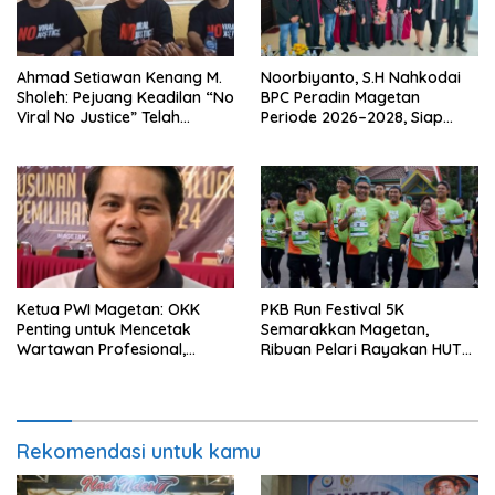
Ahmad Setiawan Kenang M.
Noorbiyanto, S.H Nahkodai
Sholeh: Pejuang Keadilan “No
BPC Peradin Magetan
Viral No Justice” Telah
Periode 2026–2028, Siap
Berpulang
Perkuat Pendampingan
Hukum
Ketua PWI Magetan: OKK
PKB Run Festival 5K
Penting untuk Mencetak
Semarakkan Magetan,
Wartawan Profesional,
Ribuan Pelari Rayakan HUT
Berintegritas dan Terpercaya
ke-28 PKB
Rekomendasi untuk kamu