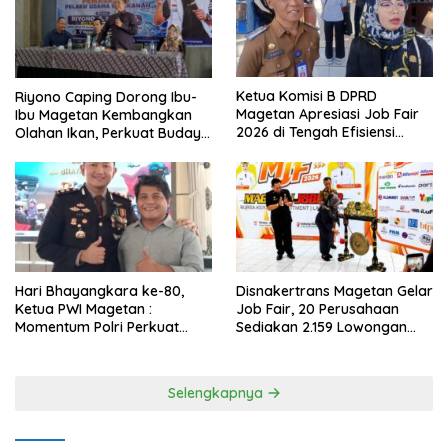
Ketua Komisi B DPRD
Riyono Caping Dorong Ibu-
Magetan Apresiasi Job Fair
Ibu Magetan Kembangkan
2026 di Tengah Efisiensi
Olahan Ikan, Perkuat Budaya
Anggaran
Gemar Makan Ikan
Hari Bhayangkara ke-80,
Disnakertrans Magetan Gelar
Ketua PWI Magetan :
Job Fair, 20 Perusahaan
Momentum Polri Perkuat
Sediakan 2.159 Lowongan
Kepercayaan Publik
Kerja
Selengkapnya