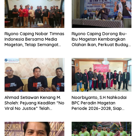
Riyono Caping Nobar Timnas
Riyono Caping Dorong Ibu-
Indonesia Bersama Media
Ibu Magetan Kembangkan
Magetan, Tetap Semangat
Olahan Ikan, Perkuat Budaya
Meski Garuda Gagal Lolos
Gemar Makan Ikan
Ahmad Setiawan Kenang M.
Noorbiyanto, S.H Nahkodai
Sholeh: Pejuang Keadilan “No
BPC Peradin Magetan
Viral No Justice” Telah
Periode 2026–2028, Siap
Berpulang
Perkuat Pendampingan
Hukum