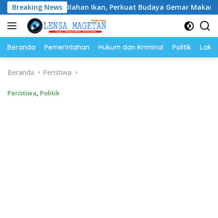
Langsung
an Olahan Ikan, Perkuat Budaya Gemar Makan Ikan
Breaking News
Ah
ke
konten
Beranda
Pemerintahan
Hukum dan Kriminal
Politik
Lakal
Beranda
Peristiwa
Peristiwa
,
Politik