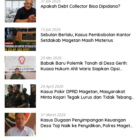
31 Juli 2026
Apakah Debt Collector Bisa Dipidana?
13 Juli 2026
Sebulan Berlalu, Kasus Pembobolan Kantor
Setdakab Magetan Masih Misterius
20 Mei 2026
Babak Baru Polemik Tanah di Desa Gerih:
Kuasa Hukum Ahli Waris Siapkan Opsi
Gugatan dan Audiensi ke Bupati
24 April 2026
Kasus Pokir DPRD Magetan, Masyarakat
Minta Kajari Tegak Lurus dan Tidak Tebang
Pilih
31 Maret 2026
Kasus Dugaan Penyimpangan Keuangan
Desa Taji Naik ke Penyidikan, Polres Magetan
Mulai Hitung Kerugian Negara