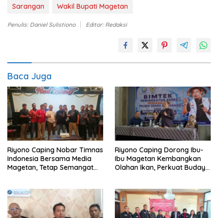
Sarangan
Wakil Bupati Magetan
Penulis: Daniel Sulistiono
Editor: Redaksi
Baca Juga
Riyono Caping Nobar Timnas
Riyono Caping Dorong Ibu-
Indonesia Bersama Media
Ibu Magetan Kembangkan
Magetan, Tetap Semangat
Olahan Ikan, Perkuat Budaya
Meski Garuda Gagal Lolos
Gemar Makan Ikan