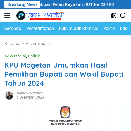
Langsung
n, Ribuan Pelari Rayakan HUT ke-28 PKB
Breaking News
Persani Maget
ke
konten
Beranda
Pemerintahan
Hukum dan Kriminal
Politik
Lakal
Beranda
Advertorial
Advertorial
,
Politik
KPU Magetan Umumkan Hasil
Pemilihan Bupati dan Wakil Bupati
Tahun 2024
Daniel
-
Magetan
5 Desember 2024