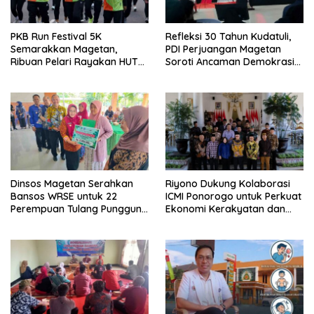
PKB Run Festival 5K
Refleksi 30 Tahun Kudatuli,
Semarakkan Magetan,
PDI Perjuangan Magetan
Ribuan Pelari Rayakan HUT
Soroti Ancaman Demokrasi
ke-28 PKB
dan Tuntut Keadilan Korban
Dinsos Magetan Serahkan
Riyono Dukung Kolaborasi
Bansos WRSE untuk 22
ICMI Ponorogo untuk Perkuat
Perempuan Tulang Punggung
Ekonomi Kerakyatan dan
Keluarga di Kartoharjo
UMKM