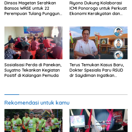
Dinsos Magetan Serahkan
Riyono Dukung Kolaborasi
Bansos WRSE untuk 22
ICMI Ponorogo untuk Perkuat
Perempuan Tulang Punggung
Ekonomi Kerakyatan dan
Keluarga di Kartoharjo
UMKM
Sosialisasi Perda di Panekan,
Terus Temukan Kasus Baru,
Suyatno Tekankan Kegiatan
Dokter Spesialis Paru RSUD
Positif di Kalangan Pemuda
dr Sayidiman Ingatkan
Bahaya Tunda Pengobatan
TBC
Rekomendasi untuk kamu