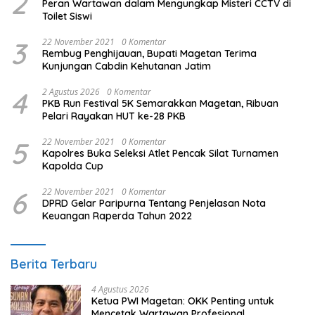
2
Peran Wartawan dalam Mengungkap Misteri CCTV di
Toilet Siswi
3
22 November 2021
0 Komentar
Rembug Penghijauan, Bupati Magetan Terima
Kunjungan Cabdin Kehutanan Jatim
4
2 Agustus 2026
0 Komentar
PKB Run Festival 5K Semarakkan Magetan, Ribuan
Pelari Rayakan HUT ke-28 PKB
5
22 November 2021
0 Komentar
Kapolres Buka Seleksi Atlet Pencak Silat Turnamen
Kapolda Cup
6
22 November 2021
0 Komentar
DPRD Gelar Paripurna Tentang Penjelasan Nota
Keuangan Raperda Tahun 2022
Berita Terbaru
4 Agustus 2026
Ketua PWI Magetan: OKK Penting untuk
Mencetak Wartawan Profesional,