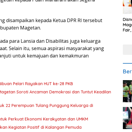
Disn
ng disampaikan kepada Ketua DPR RI tersebut
Mage
abupaten Magetan.
Fair
Sedi
a para Lansia dan Disabilitas juga keluarga
Low
aat. Selain itu, semua aspirasi masyarakat yang
 lanjuti untuk kemajuan dan kemakmuran
Ber
Ribuan Pelari Rayakan HUT ke-28 PKB
n Magetan Soroti Ancaman Demokrasi dan Tuntut Keadilan
uk 22 Perempuan Tulang Punggung Keluarga di
untuk Perkuat Ekonomi Kerakyatan dan UMKM
nkan Kegiatan Positif di Kalangan Pemuda