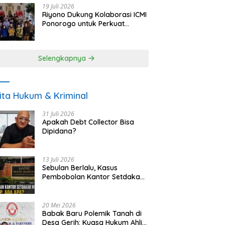
19 Juli 2026
Riyono Dukung Kolaborasi ICMI
Ponorogo untuk Perkuat
Ekonomi Kerakyatan dan
UMKM
Selengkapnya
ita Hukum & Kriminal
31 Juli 2026
Apakah Debt Collector Bisa
Dipidana?
13 Juli 2026
Sebulan Berlalu, Kasus
Pembobolan Kantor Setdakab
Magetan Masih Misterius
20 Mei 2026
Babak Baru Polemik Tanah di
Desa Gerih: Kuasa Hukum Ahli