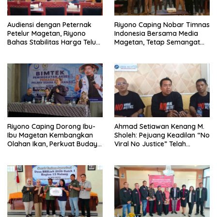
Audiensi dengan Peternak
Riyono Caping Nobar Timnas
Petelur Magetan, Riyono
Indonesia Bersama Media
Bahas Stabilitas Harga Telur
Magetan, Tetap Semangat
dan Populasi Ayam
Meski Garuda Gagal Lolos
Riyono Caping Dorong Ibu-
Ahmad Setiawan Kenang M.
Ibu Magetan Kembangkan
Sholeh: Pejuang Keadilan “No
Olahan Ikan, Perkuat Budaya
Viral No Justice” Telah
Gemar Makan Ikan
Berpulang