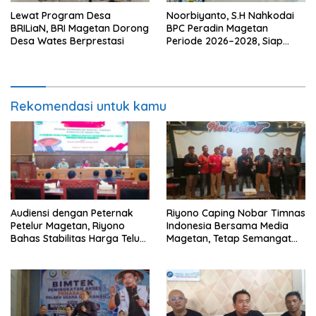
Lewat Program Desa
Noorbiyanto, S.H Nahkodai
BRILiaN, BRI Magetan Dorong
BPC Peradin Magetan
Desa Wates Berprestasi
Periode 2026–2028, Siap
Perkuat Pendampingan
Hukum
Rekomendasi untuk kamu
Audiensi dengan Peternak
Riyono Caping Nobar Timnas
Petelur Magetan, Riyono
Indonesia Bersama Media
Bahas Stabilitas Harga Telur
Magetan, Tetap Semangat
dan Populasi Ayam
Meski Garuda Gagal Lolos