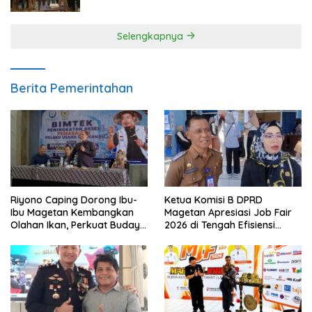
Meski Garuda Gagal Lolos
Selengkapnya
Berita Pemerintahan
Ketua Komisi B DPRD
Riyono Caping Dorong Ibu-
Magetan Apresiasi Job Fair
Ibu Magetan Kembangkan
2026 di Tengah Efisiensi
Olahan Ikan, Perkuat Budaya
Anggaran
Gemar Makan Ikan