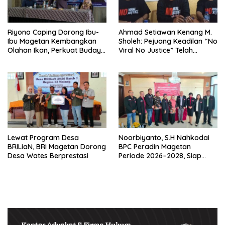
Riyono Caping Dorong Ibu-
Ahmad Setiawan Kenang M.
Ibu Magetan Kembangkan
Sholeh: Pejuang Keadilan “No
Olahan Ikan, Perkuat Budaya
Viral No Justice” Telah
Gemar Makan Ikan
Berpulang
Lewat Program Desa
Noorbiyanto, S.H Nahkodai
BRILiaN, BRI Magetan Dorong
BPC Peradin Magetan
Desa Wates Berprestasi
Periode 2026–2028, Siap
Perkuat Pendampingan
Hukum