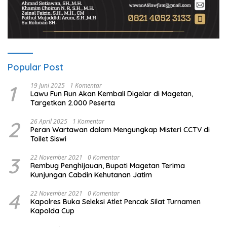
Popular Post
1
19 Juni 2025
1 Komentar
Lawu Fun Run Akan Kembali Digelar di Magetan,
Targetkan 2.000 Peserta
2
26 April 2025
1 Komentar
Peran Wartawan dalam Mengungkap Misteri CCTV di
Toilet Siswi
3
22 November 2021
0 Komentar
Rembug Penghijauan, Bupati Magetan Terima
Kunjungan Cabdin Kehutanan Jatim
4
22 November 2021
0 Komentar
Kapolres Buka Seleksi Atlet Pencak Silat Turnamen
Kapolda Cup