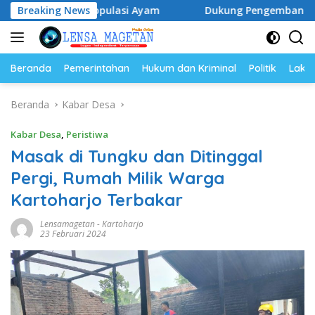
Langsung
an Populasi Ayam
Breaking News
Dukung Pengembangan Kampus UNESA 
ke
konten
Beranda
Pemerintahan
Hukum dan Kriminal
Politik
Lakal
Beranda
Kabar Desa
Kabar Desa
,
Peristiwa
Masak di Tungku dan Ditinggal
Pergi, Rumah Milik Warga
Kartoharjo Terbakar
Lensamagetan
-
Kartoharjo
23 Februari 2024