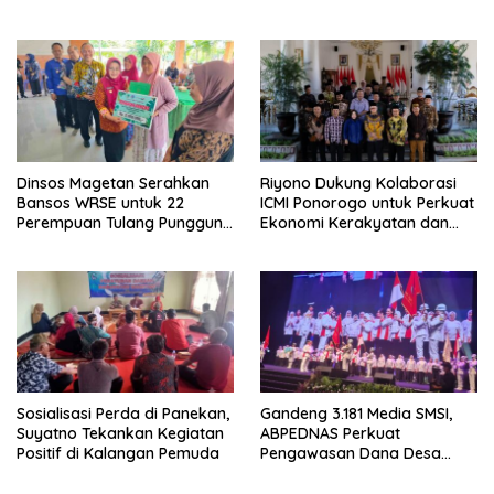
ke-28 PKB
dan Tuntut Keadilan Korban
Dinsos Magetan Serahkan
Riyono Dukung Kolaborasi
Bansos WRSE untuk 22
ICMI Ponorogo untuk Perkuat
Perempuan Tulang Punggung
Ekonomi Kerakyatan dan
Keluarga di Kartoharjo
UMKM
Sosialisasi Perda di Panekan,
Gandeng 3.181 Media SMSI,
Suyatno Tekankan Kegiatan
ABPEDNAS Perkuat
Positif di Kalangan Pemuda
Pengawasan Dana Desa
Melalui Srikandi Jaga Desa