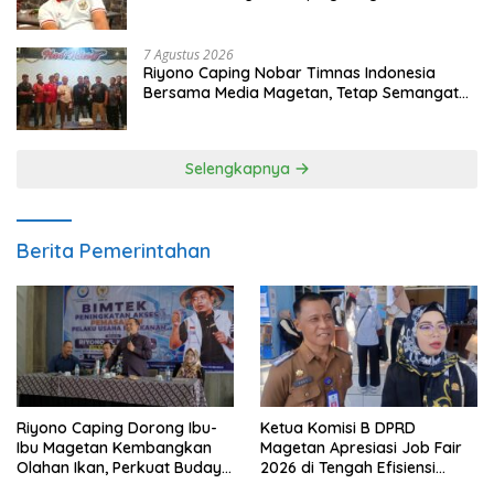
dan Gerakkan Ekonomi Magetan
7 Agustus 2026
Riyono Caping Nobar Timnas Indonesia
Bersama Media Magetan, Tetap Semangat
Meski Garuda Gagal Lolos
Selengkapnya
Berita Pemerintahan
Riyono Caping Dorong Ibu-
Ketua Komisi B DPRD
Ibu Magetan Kembangkan
Magetan Apresiasi Job Fair
Olahan Ikan, Perkuat Budaya
2026 di Tengah Efisiensi
Gemar Makan Ikan
Anggaran