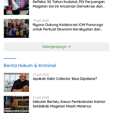
Refleksi 30 Tahun Kudatuli, PDI Perjuangan
Magetan Soroti Ancaman Demokrasi dan
Tuntut Keadilan Korban
19 Juli 2026
Riyono Dukung Kolaborasi ICMI Ponorogo
untuk Perkuat Ekonomi Kerakyatan dan
UMKM
Selengkapnya
Berita Hukum & Kriminal
31 Juli 2026
Apakah Debt Collector Bisa Dipidana?
13 Juli 2026
Sebulan Berlalu, Kasus Pembobolan Kantor
Setdakab Magetan Masih Misterius