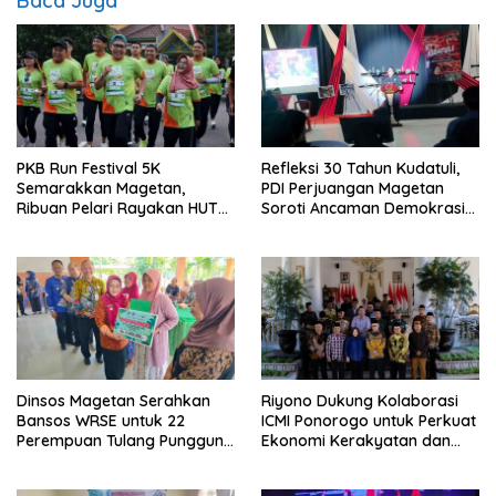
Baca Juga
PKB Run Festival 5K
Refleksi 30 Tahun Kudatuli,
Semarakkan Magetan,
PDI Perjuangan Magetan
Ribuan Pelari Rayakan HUT
Soroti Ancaman Demokrasi
ke-28 PKB
dan Tuntut Keadilan Korban
Dinsos Magetan Serahkan
Riyono Dukung Kolaborasi
Bansos WRSE untuk 22
ICMI Ponorogo untuk Perkuat
Perempuan Tulang Punggung
Ekonomi Kerakyatan dan
Keluarga di Kartoharjo
UMKM