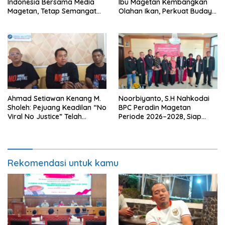
Indonesia Bersama Media
Ibu Magetan Kembangkan
Magetan, Tetap Semangat
Olahan Ikan, Perkuat Budaya
Meski Garuda Gagal Lolos
Gemar Makan Ikan
Ahmad Setiawan Kenang M.
Noorbiyanto, S.H Nahkodai
Sholeh: Pejuang Keadilan “No
BPC Peradin Magetan
Viral No Justice” Telah
Periode 2026–2028, Siap
Berpulang
Perkuat Pendampingan
Hukum
Rekomendasi untuk kamu