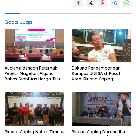
Baca Juga
Audiensi dengan Peternak
Dukung Pengembangan
Petelur Magetan, Riyono
Kampus UNESA di Pusat
Bahas Stabilitas Harga Telur
Kota, Riyono Caping:
dan Populasi Ayam
Tingkatkan SDM dan
Gerakkan Ekonomi Magetan
Riyono Caping Nobar Timnas
Riyono Caping Dorong Ibu-