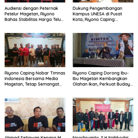
Audiensi dengan Peternak
Dukung Pengembangan
Petelur Magetan, Riyono
Kampus UNESA di Pusat
Bahas Stabilitas Harga Telur
Kota, Riyono Caping:
dan Populasi Ayam
Tingkatkan SDM dan
Gerakkan Ekonomi Magetan
Riyono Caping Nobar Timnas
Riyono Caping Dorong Ibu-
Indonesia Bersama Media
Ibu Magetan Kembangkan
Magetan, Tetap Semangat
Olahan Ikan, Perkuat Budaya
Meski Garuda Gagal Lolos
Gemar Makan Ikan
Ahmad Setiawan Kenang M.
Noorbiyanto, S.H Nahkodai