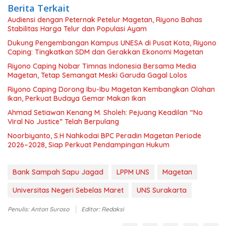
Berita Terkait
Audiensi dengan Peternak Petelur Magetan, Riyono Bahas
Stabilitas Harga Telur dan Populasi Ayam
Dukung Pengembangan Kampus UNESA di Pusat Kota, Riyono
Caping: Tingkatkan SDM dan Gerakkan Ekonomi Magetan
Riyono Caping Nobar Timnas Indonesia Bersama Media
Magetan, Tetap Semangat Meski Garuda Gagal Lolos
Riyono Caping Dorong Ibu-Ibu Magetan Kembangkan Olahan
Ikan, Perkuat Budaya Gemar Makan Ikan
Ahmad Setiawan Kenang M. Sholeh: Pejuang Keadilan “No
Viral No Justice” Telah Berpulang
Noorbiyanto, S.H Nahkodai BPC Peradin Magetan Periode
2026–2028, Siap Perkuat Pendampingan Hukum
Bank Sampah Sapu Jagad
LPPM UNS
Magetan
Universitas Negeri Sebelas Maret
UNS Surakarta
Penulis: Anton Suroso
Editor: Redaksi