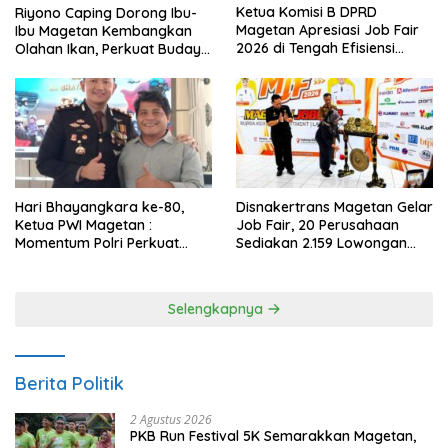
Ketua Komisi B DPRD
Riyono Caping Dorong Ibu-
Magetan Apresiasi Job Fair
Ibu Magetan Kembangkan
2026 di Tengah Efisiensi
Olahan Ikan, Perkuat Budaya
Anggaran
Gemar Makan Ikan
Hari Bhayangkara ke-80,
Disnakertrans Magetan Gelar
Ketua PWI Magetan :
Job Fair, 20 Perusahaan
Momentum Polri Perkuat
Sediakan 2.159 Lowongan
Kepercayaan Publik
Kerja
Selengkapnya
Berita Politik
2 Agustus 2026
PKB Run Festival 5K Semarakkan Magetan,