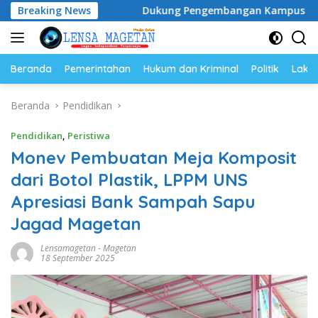
Langsung
yam
Breaking News
Dukung Pengembangan Kampus UNESA di Pusat Kot
ke
konten
Beranda
Pemerintahan
Hukum dan Kriminal
Politik
Lakal
Beranda
Pendidikan
Pendidikan
,
Peristiwa
Monev Pembuatan Meja Komposit
dari Botol Plastik, LPPM UNS
Apresiasi Bank Sampah Sapu
Jagad Magetan
Lensamagetan
-
Magetan
18 September 2025