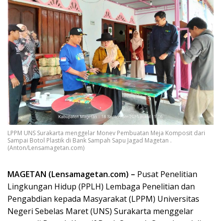
LPPM UNS Surakarta menggelar Monev Pembuatan Meja Komposit dari
Sampai Botol Plastik di Bank Sampah Sapu Jagad Magetan .
(Anton/Lensamagetan.com)
MAGETAN (Lensamagetan.com) –
Pusat Penelitian
Lingkungan Hidup (PPLH) Lembaga Penelitian dan
Pengabdian kepada Masyarakat (LPPM) Universitas
Negeri Sebelas Maret (UNS) Surakarta menggelar