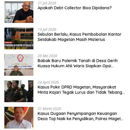
31 Juli 2026
Apakah Debt Collector Bisa Dipidana?
13 Juli 2026
Sebulan Berlalu, Kasus Pembobolan Kantor
Setdakab Magetan Masih Misterius
20 Mei 2026
Babak Baru Polemik Tanah di Desa Gerih:
Kuasa Hukum Ahli Waris Siapkan Opsi
Gugatan dan Audiensi ke Bupati
24 April 2026
Kasus Pokir DPRD Magetan, Masyarakat
Minta Kajari Tegak Lurus dan Tidak Tebang
Pilih
31 Maret 2026
Kasus Dugaan Penyimpangan Keuangan
Desa Taji Naik ke Penyidikan, Polres Magetan
Mulai Hitung Kerugian Negara