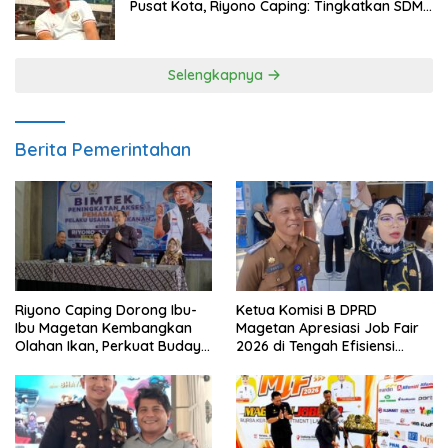
Pusat Kota, Riyono Caping: Tingkatkan SDM
dan Gerakkan Ekonomi Magetan
Selengkapnya
Berita Pemerintahan
Riyono Caping Dorong Ibu-
Ketua Komisi B DPRD
Ibu Magetan Kembangkan
Magetan Apresiasi Job Fair
Olahan Ikan, Perkuat Budaya
2026 di Tengah Efisiensi
Gemar Makan Ikan
Anggaran