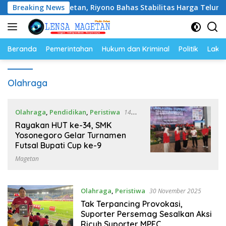
Langsung
telur Magetan, Riyono Bahas Stabilitas Harga Telur dan Popul
Breaking News
ke
konten
Beranda
Pemerintahan
Hukum dan Kriminal
Politik
Lakal
Olahraga
Olahraga
,
Pendidikan
,
Peristiwa
14
Januari 2026
Rayakan HUT ke-34, SMK
Yosonegoro Gelar Turnamen
Futsal Bupati Cup ke-9
Magetan
Olahraga
,
Peristiwa
30 November 2025
Tak Terpancing Provokasi,
Suporter Persemag Sesalkan Aksi
Ricuh Suporter MPFC