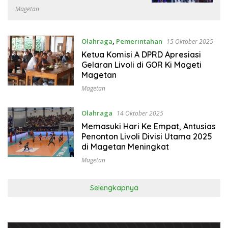
Bhagasasi 3-1
Magetan
Olahraga
,
Pemerintahan
15 Oktober 2025
Ketua Komisi A DPRD Apresiasi
Gelaran Livoli di GOR Ki Mageti
Magetan
Magetan
Olahraga
14 Oktober 2025
Memasuki Hari Ke Empat, Antusias
Penonton Livoli Divisi Utama 2025
di Magetan Meningkat
Magetan
Selengkapnya