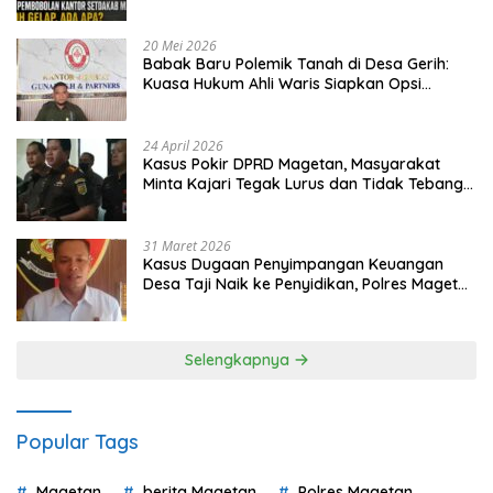
20 Mei 2026
Babak Baru Polemik Tanah di Desa Gerih:
Kuasa Hukum Ahli Waris Siapkan Opsi
Gugatan dan Audiensi ke Bupati
24 April 2026
Kasus Pokir DPRD Magetan, Masyarakat
Minta Kajari Tegak Lurus dan Tidak Tebang
Pilih
31 Maret 2026
Kasus Dugaan Penyimpangan Keuangan
Desa Taji Naik ke Penyidikan, Polres Magetan
Mulai Hitung Kerugian Negara
Selengkapnya
Popular Tags
Magetan
berita Magetan
Polres Magetan