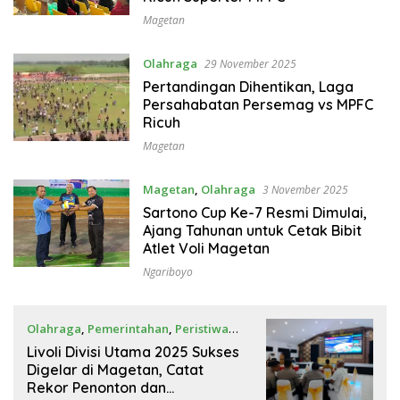
Magetan
Olahraga
29 November 2025
Pertandingan Dihentikan, Laga
Persahabatan Persemag vs MPFC
Ricuh
Magetan
Magetan
,
Olahraga
3 November 2025
Sartono Cup Ke-7 Resmi Dimulai,
Ajang Tahunan untuk Cetak Bibit
Atlet Voli Magetan
Ngariboyo
Olahraga
,
Pemerintahan
,
Peristiwa
21 Oktober 2025
Livoli Divisi Utama 2025 Sukses
Digelar di Magetan, Catat
Rekor Penonton dan