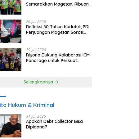
Semarakkan Magetan, Ribuan
Pelari Rayakan HUT ke-28 PKB
26 Juli 2026
Refleksi 30 Tahun Kudatuli, PDI
Perjuangan Magetan Soroti
Ancaman Demokrasi dan
Tuntut Keadilan Korban
19 Juli 2026
Riyono Dukung Kolaborasi ICMI
Ponorogo untuk Perkuat
Ekonomi Kerakyatan dan
UMKM
Selengkapnya
ita Hukum & Kriminal
31 Juli 2026
Apakah Debt Collector Bisa
Dipidana?