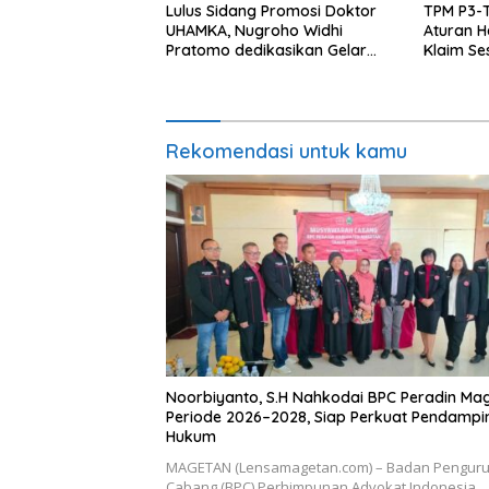
Lulus Sidang Promosi Doktor
TPM P3-
UHAMKA, Nugroho Widhi
Aturan H
Pratomo dedikasikan Gelar
Klaim Se
Doktor untuk Keluarga dan
Datang 2
Institusinya
Rekomendasi untuk kamu
Noorbiyanto, S.H Nahkodai BPC Peradin Ma
Periode 2026–2028, Siap Perkuat Pendamp
Hukum
MAGETAN (Lensamagetan.com) – Badan Pengur
Cabang (BPC) Perhimpunan Advokat Indonesia