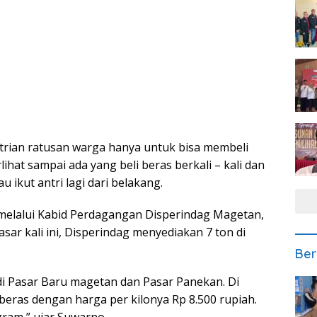
ntrian ratusan warga hanya untuk bisa membeli
hat sampai ada yang beli beras berkali – kali dan
 ikut antri lagi dari belakang.
 melalui Kabid Perdagangan Disperindag Magetan,
ar kali ini, Disperindag menyediakan 7 ton di
Ber
 di Pasar Baru magetan dan Pasar Panekan. Di
 beras dengan harga per kilonya Rp 8.500 rupiah.
gram,” ujar Suwarno.