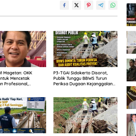
WI Magetan: OKK
P3-TGAI Sidokerto Disorot,
untuk Mencetak
Publik Tunggu BBWS Turun
 Profesional,
Periksa Dugaan Kejanggalan
ritas dan Terpercaya
Proyek