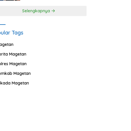
Selengkapnya
ular Tags
agetan
erita Magetan
olres Magetan
emkab Magetan
ilkada Magetan