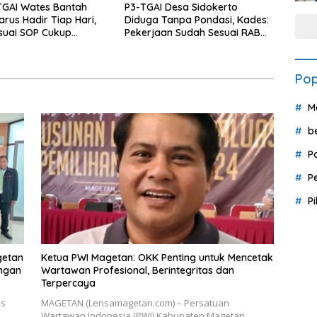
TGAI Wates Bantah
P3-TGAI Desa Sidokerto
arus Hadir Tiap Hari,
Diduga Tanpa Pondasi, Kades:
suai SOP Cukup
Pekerjaan Sudah Sesuai RAB
 Kali Seminggu
TPM
Pop
M
b
P
P
P
getan
Ketua PWI Magetan: OKK Penting untuk Mencetak
ingan
Wartawan Profesional, Berintegritas dan
Terpercaya
us
MAGETAN (Lensamagetan.com) – Persatuan
Wartawan Indonesia (PWI) Kabupaten Magetan