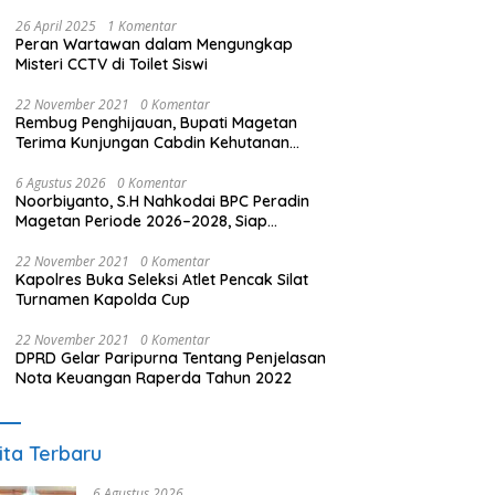
26 April 2025
1 Komentar
Peran Wartawan dalam Mengungkap
Misteri CCTV di Toilet Siswi
22 November 2021
0 Komentar
Rembug Penghijauan, Bupati Magetan
Terima Kunjungan Cabdin Kehutanan
Jatim
6 Agustus 2026
0 Komentar
Noorbiyanto, S.H Nahkodai BPC Peradin
Magetan Periode 2026–2028, Siap
Perkuat Pendampingan Hukum
22 November 2021
0 Komentar
Kapolres Buka Seleksi Atlet Pencak Silat
Turnamen Kapolda Cup
22 November 2021
0 Komentar
DPRD Gelar Paripurna Tentang Penjelasan
Nota Keuangan Raperda Tahun 2022
ita Terbaru
6 Agustus 2026