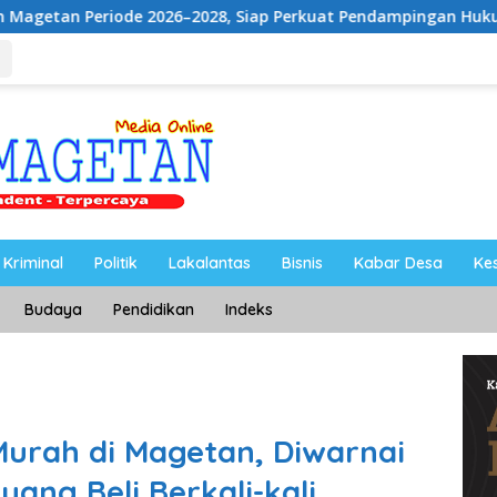
6–2028, Siap Perkuat Pendampingan Hukum
UNESA Gelar
Kriminal
Politik
Lakalantas
Bisnis
Kabar Desa
Ke
Budaya
Pendidikan
Indeks
Murah di Magetan, Diwarnai
yang Beli Berkali-kali