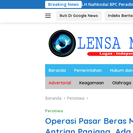
Langsung
Noorbiyanto, S.H Nahkodai BPC Peradin Magetan Periode 202
Breaking News
ke
konten
Ikuti Di Google News
Indeks Berita
Beranda
Pemerintahan
Hukum dan 
Advertorial
Keagamaan
Olahraga
Beranda
Peristiwa
Peristiwa
Operasi Pasar Beras 
Antrian Panjang, Ada 