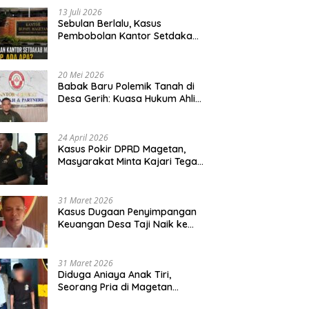
13 Juli 2026
Sebulan Berlalu, Kasus
Pembobolan Kantor Setdakab
Magetan Masih Misterius
20 Mei 2026
Babak Baru Polemik Tanah di
Desa Gerih: Kuasa Hukum Ahli
Waris Siapkan Opsi Gugatan
dan Audiensi ke Bupati
24 April 2026
Kasus Pokir DPRD Magetan,
Masyarakat Minta Kajari Tegak
Lurus dan Tidak Tebang Pilih
31 Maret 2026
Kasus Dugaan Penyimpangan
Keuangan Desa Taji Naik ke
Penyidikan, Polres Magetan
Mulai Hitung Kerugian Negara
31 Maret 2026
Diduga Aniaya Anak Tiri,
Seorang Pria di Magetan
Dilaporkan ke Polisi