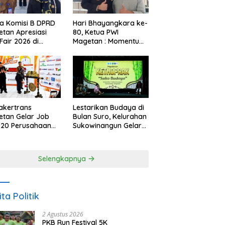
a Komisi B DPRD
Hari Bhayangkara ke-
tan Apresiasi
80, Ketua PWI
Fair 2026 di
Magetan : Momentum
ah Efisiensi
Polri Perkuat
garan
Kepercayaan Publik
akertrans
Lestarikan Budaya di
tan Gelar Job
Bulan Suro, Kelurahan
, 20 Perusahaan
Sukowinangun Gelar
akan 2.159
Ketoprak Suko
ongan Kerja
Budoyo
Selengkapnya
ita Politik
2 Agustus 2026
PKB Run Festival 5K