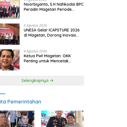
Noorbiyanto, S.H Nahkodai BPC
Peradin Magetan Periode
2026–2028, Siap Perkuat
Pendampingan Hukum
6 Agustus 2026
UNESA Gelar ICAPSTURE 2026
di Magetan, Dorong Inovasi
untuk Masa Depan
Berkelanjutan
4 Agustus 2026
Ketua PWI Magetan: OKK
Penting untuk Mencetak
Wartawan Profesional,
Berintegritas dan Terpercaya
Selengkapnya
ita Pemerintahan