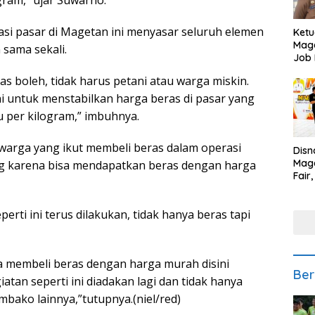
i pasar di Magetan ini menyasar seluruh elemen
Ketu
Mage
 sama sekali.
Job 
Teng
ras boleh, tidak harus petani atau warga miskin.
Ang
ni untuk menstabilkan harga beras di pasar yang
bu per kilogram,” imbuhnya.
u warga yang ikut membeli beras dalam operasi
Disn
Mage
g karena bisa mendapatkan beras dengan harga
Fair
Sedi
Low
erti ini terus dilakukan, tidak hanya beras tapi
sa membeli beras dengan harga murah disini
Ber
atan seperti ini diadakan lagi dan tidak hanya
mbako lainnya,”tutupnya.(niel/red)