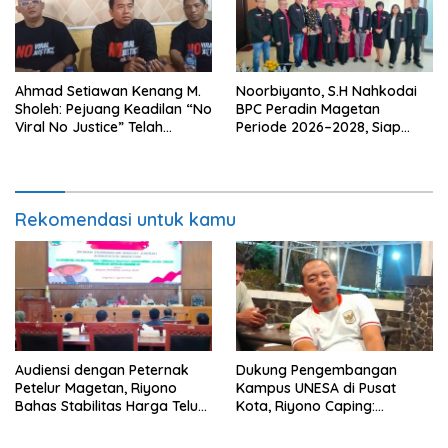
Ahmad Setiawan Kenang M.
Noorbiyanto, S.H Nahkodai
Sholeh: Pejuang Keadilan “No
BPC Peradin Magetan
Viral No Justice” Telah
Periode 2026–2028, Siap
Berpulang
Perkuat Pendampingan
Hukum
Rekomendasi untuk kamu
Audiensi dengan Peternak
Dukung Pengembangan
Petelur Magetan, Riyono
Kampus UNESA di Pusat
Bahas Stabilitas Harga Telur
Kota, Riyono Caping:
dan Populasi Ayam
Tingkatkan SDM dan
Gerakkan Ekonomi Magetan