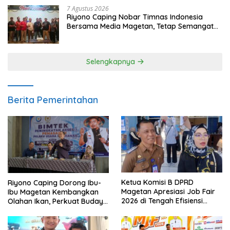
7 Agustus 2026
Riyono Caping Nobar Timnas Indonesia
Bersama Media Magetan, Tetap Semangat
Meski Garuda Gagal Lolos
Selengkapnya
Berita Pemerintahan
Ketua Komisi B DPRD
Riyono Caping Dorong Ibu-
Magetan Apresiasi Job Fair
Ibu Magetan Kembangkan
2026 di Tengah Efisiensi
Olahan Ikan, Perkuat Budaya
Anggaran
Gemar Makan Ikan