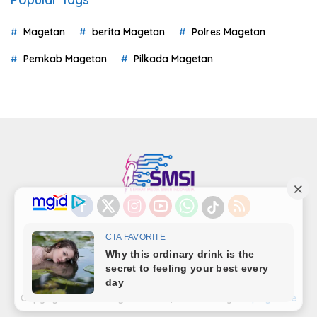
Magetan
berita Magetan
Polres Magetan
Pemkab Magetan
Pilkada Magetan
Indeks
Kode Etik
Privacy Policy
Redaksi
Disclaimer
Pedoman Media Siber
Kode Perilaku Perusahaan Pers
Copyright©LensaMagetan.com | Powered By
seopage.one