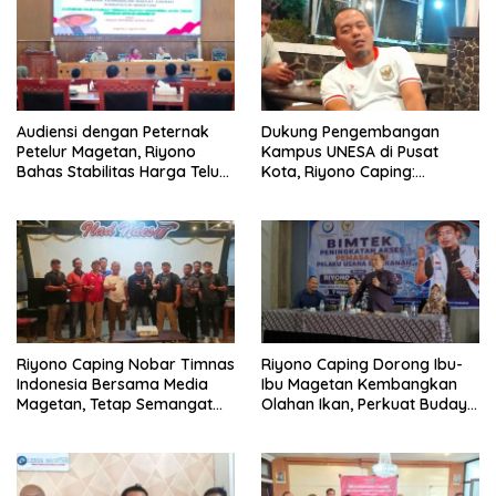
Audiensi dengan Peternak
Dukung Pengembangan
Petelur Magetan, Riyono
Kampus UNESA di Pusat
Bahas Stabilitas Harga Telur
Kota, Riyono Caping:
dan Populasi Ayam
Tingkatkan SDM dan
Gerakkan Ekonomi Magetan
Riyono Caping Nobar Timnas
Riyono Caping Dorong Ibu-
Indonesia Bersama Media
Ibu Magetan Kembangkan
Magetan, Tetap Semangat
Olahan Ikan, Perkuat Budaya
Meski Garuda Gagal Lolos
Gemar Makan Ikan