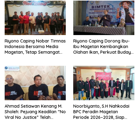
Riyono Caping Nobar Timnas
Riyono Caping Dorong Ibu-
Indonesia Bersama Media
Ibu Magetan Kembangkan
Magetan, Tetap Semangat
Olahan Ikan, Perkuat Budaya
Meski Garuda Gagal Lolos
Gemar Makan Ikan
Ahmad Setiawan Kenang M.
Noorbiyanto, S.H Nahkodai
Sholeh: Pejuang Keadilan “No
BPC Peradin Magetan
Viral No Justice” Telah
Periode 2026–2028, Siap
Berpulang
Perkuat Pendampingan
Hukum