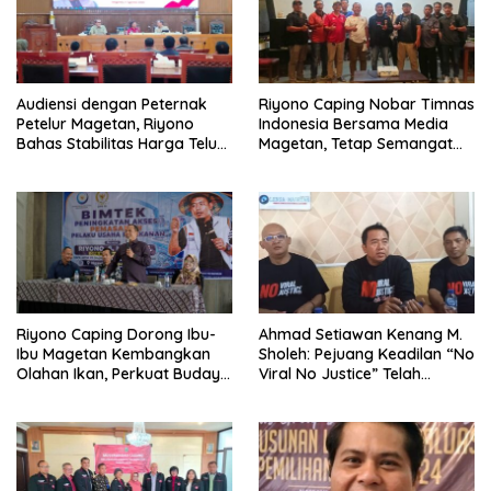
Audiensi dengan Peternak
Riyono Caping Nobar Timnas
Petelur Magetan, Riyono
Indonesia Bersama Media
Bahas Stabilitas Harga Telur
Magetan, Tetap Semangat
dan Populasi Ayam
Meski Garuda Gagal Lolos
Riyono Caping Dorong Ibu-
Ahmad Setiawan Kenang M.
Ibu Magetan Kembangkan
Sholeh: Pejuang Keadilan “No
Olahan Ikan, Perkuat Budaya
Viral No Justice” Telah
Gemar Makan Ikan
Berpulang