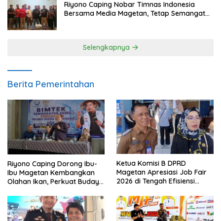
Riyono Caping Nobar Timnas Indonesia
Bersama Media Magetan, Tetap Semangat
Meski Garuda Gagal Lolos
Selengkapnya
Berita Pemerintahan
Ketua Komisi B DPRD
Riyono Caping Dorong Ibu-
Magetan Apresiasi Job Fair
Ibu Magetan Kembangkan
2026 di Tengah Efisiensi
Olahan Ikan, Perkuat Budaya
Anggaran
Gemar Makan Ikan