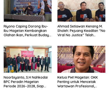
Riyono Caping Dorong Ibu-
Ahmad Setiawan Kenang M.
Ibu Magetan Kembangkan
Sholeh: Pejuang Keadilan “No
Olahan Ikan, Perkuat Budaya
Viral No Justice” Telah
Gemar Makan Ikan
Berpulang
Noorbiyanto, S.H Nahkodai
Ketua PWI Magetan: OKK
BPC Peradin Magetan
Penting untuk Mencetak
Periode 2026–2028, Siap
Wartawan Profesional,
Perkuat Pendampingan
Berintegritas dan Terpercaya
Hukum