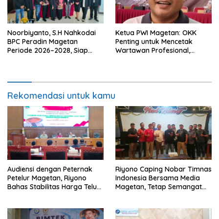
Noorbiyanto, S.H Nahkodai
Ketua PWI Magetan: OKK
BPC Peradin Magetan
Penting untuk Mencetak
Periode 2026–2028, Siap
Wartawan Profesional,
Perkuat Pendampingan
Berintegritas dan Terpercaya
Hukum
Rekomendasi untuk kamu
Audiensi dengan Peternak
Riyono Caping Nobar Timnas
Petelur Magetan, Riyono
Indonesia Bersama Media
Bahas Stabilitas Harga Telur
Magetan, Tetap Semangat
dan Populasi Ayam
Meski Garuda Gagal Lolos