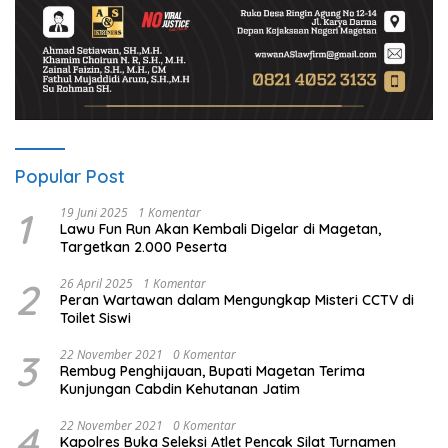
Popular Post
1
19 Juni 2025
1 Komentar
Lawu Fun Run Akan Kembali Digelar di Magetan,
Targetkan 2.000 Peserta
2
26 April 2025
1 Komentar
Peran Wartawan dalam Mengungkap Misteri CCTV di
Toilet Siswi
3
22 November 2021
0 Komentar
Rembug Penghijauan, Bupati Magetan Terima
Kunjungan Cabdin Kehutanan Jatim
4
22 November 2021
0 Komentar
Kapolres Buka Seleksi Atlet Pencak Silat Turnamen