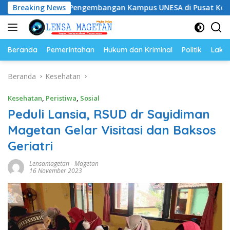
Langsung
ng Pengembangan Kampus UNESA di Pusat Kota, Riyono Capin
Breaking News
ke
konten
Beranda
Pemerintahan
Hukum dan Kriminal
Politik
Lakal
Beranda
Kesehatan
Kesehatan
,
Peristiwa
,
Sosial
Peduli Lansia, RSUD dr Sayidiman
Magetan Gelar Visitasi dan Baksos
Geriatri
Lensamagetan
-
Magetan
16 November 2023