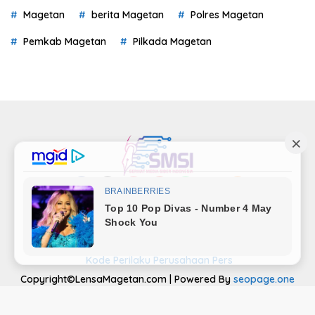
Magetan
berita Magetan
Polres Magetan
Pemkab Magetan
Pilkada Magetan
Indeks
Kode Etik
Privacy Policy
Redaksi
Disclaimer
Pedoman Media Siber
Kode Perilaku Perusahaan Pers
Copyright©LensaMagetan.com | Powered By
seopage.one