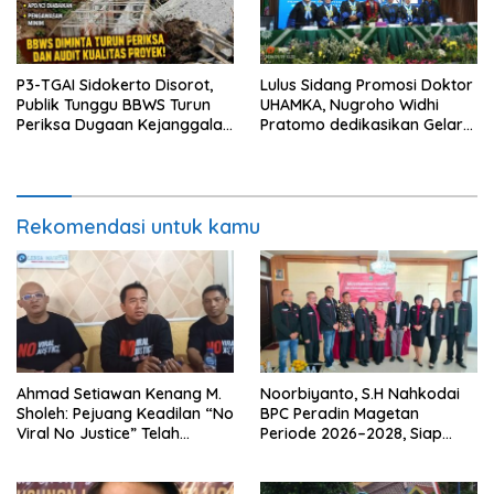
P3-TGAI Sidokerto Disorot,
Lulus Sidang Promosi Doktor
Publik Tunggu BBWS Turun
UHAMKA, Nugroho Widhi
Periksa Dugaan Kejanggalan
Pratomo dedikasikan Gelar
Proyek
Doktor untuk Keluarga dan
Institusinya
Rekomendasi untuk kamu
Ahmad Setiawan Kenang M.
Noorbiyanto, S.H Nahkodai
Sholeh: Pejuang Keadilan “No
BPC Peradin Magetan
Viral No Justice” Telah
Periode 2026–2028, Siap
Berpulang
Perkuat Pendampingan
Hukum