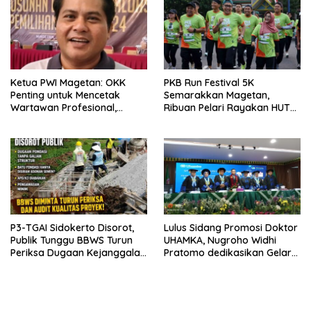
Ketua PWI Magetan: OKK
PKB Run Festival 5K
Penting untuk Mencetak
Semarakkan Magetan,
Wartawan Profesional,
Ribuan Pelari Rayakan HUT
Berintegritas dan Terpercaya
ke-28 PKB
P3-TGAI Sidokerto Disorot,
Lulus Sidang Promosi Doktor
Publik Tunggu BBWS Turun
UHAMKA, Nugroho Widhi
Periksa Dugaan Kejanggalan
Pratomo dedikasikan Gelar
Proyek
Doktor untuk Keluarga dan
Institusinya