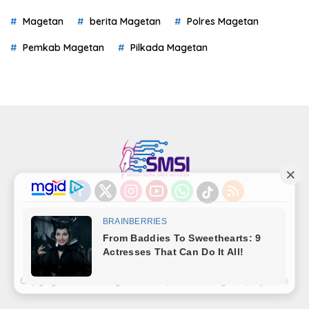
Magetan
berita Magetan
Polres Magetan
Pemkab Magetan
Pilkada Magetan
Indeks
Kode Etik
Privacy Policy
Redaksi
Disclaimer
Pedoman Media Siber
Kode Perilaku Perusahaan Pers
Copyright©LensaMagetan.com | Powered By
seopage.one