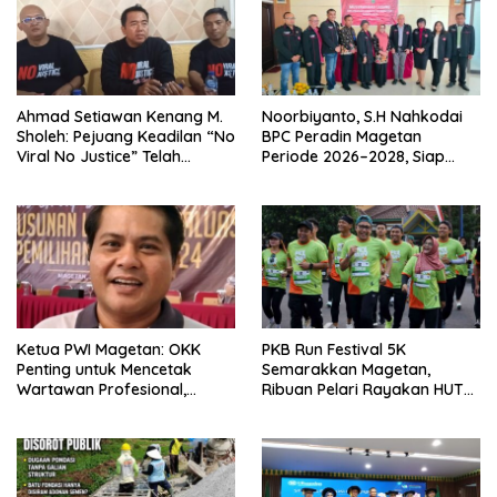
Ahmad Setiawan Kenang M.
Noorbiyanto, S.H Nahkodai
Sholeh: Pejuang Keadilan “No
BPC Peradin Magetan
Viral No Justice” Telah
Periode 2026–2028, Siap
Berpulang
Perkuat Pendampingan
Hukum
Ketua PWI Magetan: OKK
PKB Run Festival 5K
Penting untuk Mencetak
Semarakkan Magetan,
Wartawan Profesional,
Ribuan Pelari Rayakan HUT
Berintegritas dan Terpercaya
ke-28 PKB