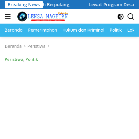
Langsung
” Telah Berpulang
Breaking News
Lewat Program Desa BRILiaN, BRI Ma
ke
konten
Beranda
Pemerintahan
Hukum dan Kriminal
Politik
Lakal
Beranda
Peristiwa
Peristiwa
,
Politik