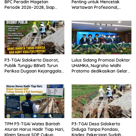
BPC Peradin Magetan
Penting untuk Mencetak
Periode 2026–2028, Siap
Wartawan Profesional,
Perkuat Pendampingan
Berintegritas dan Terpercaya
Hukum
P3-TGAI Sidokerto Disorot,
Lulus Sidang Promosi Doktor
Publik Tunggu BBWS Turun
UHAMKA, Nugroho Widhi
Periksa Dugaan Kejanggalan
Pratomo dedikasikan Gelar
Proyek
Doktor untuk Keluarga dan
Institusinya
TPM P3-TGAI Wates Bantah
P3-TGAI Desa Sidokerto
Aturan Harus Hadir Tiap Hari,
Diduga Tanpa Pondasi,
Klaim Sesuai SOP Cukup
Kades: Pekerjaan Sudah