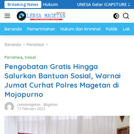
Langsung
pingan Hukum
Breaking News
UNESA Gelar ICAPSTURE 2026 di Magetan,
ke
konten
Beranda
Pemerintahan
Hukum dan Kriminal
Politik
Lakal
Beranda
Peristiwa
Peristiwa
,
Sosial
Pengobatan Gratis Hingga
Salurkan Bantuan Sosial, Warnai
Jumat Curhat Polres Magetan di
Mojopurno
Lensamagetan
-
Magetan
17 Februari 2023