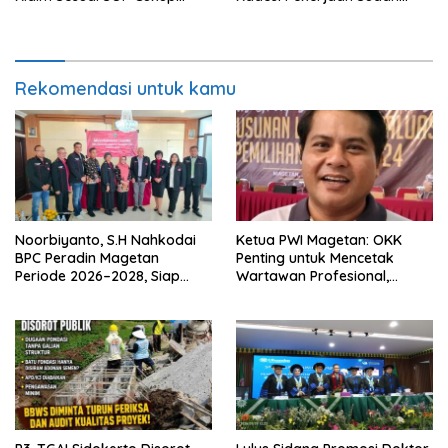
Datang 2 Kali Seminggu
Sesuai RAB TPM
Rekomendasi untuk kamu
Noorbiyanto, S.H Nahkodai
Ketua PWI Magetan: OKK
BPC Peradin Magetan
Penting untuk Mencetak
Periode 2026–2028, Siap
Wartawan Profesional,
Perkuat Pendampingan
Berintegritas dan Terpercaya
Hukum