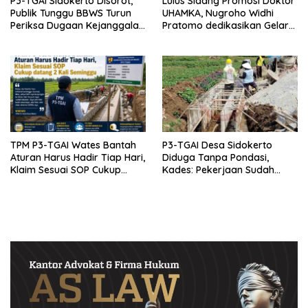
P3-TGAI Sidokerto Disorot,
Lulus Sidang Promosi Doktor
Publik Tunggu BBWS Turun
UHAMKA, Nugroho Widhi
Periksa Dugaan Kejanggalan
Pratomo dedikasikan Gelar
Proyek
Doktor untuk Keluarga dan
Institusinya
TPM P3-TGAI Wates Bantah
P3-TGAI Desa Sidokerto
Aturan Harus Hadir Tiap Hari,
Diduga Tanpa Pondasi,
Klaim Sesuai SOP Cukup
Kades: Pekerjaan Sudah
Datang 2 Kali Seminggu
Sesuai RAB TPM