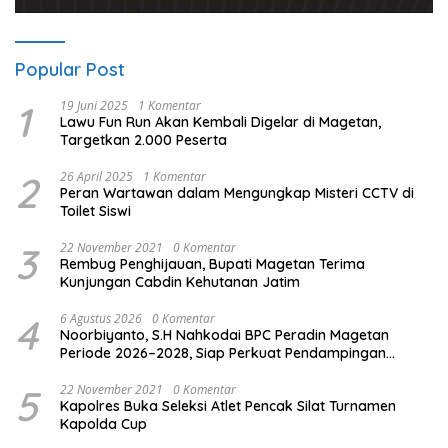
Popular Post
1
19 Juni 2025
1 Komentar
Lawu Fun Run Akan Kembali Digelar di Magetan,
Targetkan 2.000 Peserta
2
26 April 2025
1 Komentar
Peran Wartawan dalam Mengungkap Misteri CCTV di
Toilet Siswi
3
22 November 2021
0 Komentar
Rembug Penghijauan, Bupati Magetan Terima
Kunjungan Cabdin Kehutanan Jatim
4
6 Agustus 2026
0 Komentar
Noorbiyanto, S.H Nahkodai BPC Peradin Magetan
Periode 2026–2028, Siap Perkuat Pendampingan
Hukum
5
22 November 2021
0 Komentar
Kapolres Buka Seleksi Atlet Pencak Silat Turnamen
Kapolda Cup