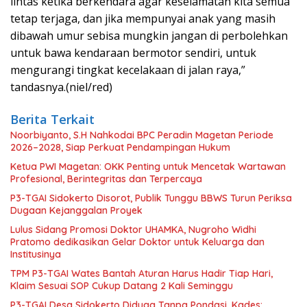
lintas ketika berkendara agar keselamatan kita semua
tetap terjaga, dan jika mempunyai anak yang masih
dibawah umur sebisa mungkin jangan di perbolehkan
untuk bawa kendaraan bermotor sendiri, untuk
mengurangi tingkat kecelakaan di jalan raya,”
tandasnya.(niel/red)
Berita Terkait
Noorbiyanto, S.H Nahkodai BPC Peradin Magetan Periode
2026–2028, Siap Perkuat Pendampingan Hukum
Ketua PWI Magetan: OKK Penting untuk Mencetak Wartawan
Profesional, Berintegritas dan Terpercaya
P3-TGAI Sidokerto Disorot, Publik Tunggu BBWS Turun Periksa
Dugaan Kejanggalan Proyek
Lulus Sidang Promosi Doktor UHAMKA, Nugroho Widhi
Pratomo dedikasikan Gelar Doktor untuk Keluarga dan
Institusinya
TPM P3-TGAI Wates Bantah Aturan Harus Hadir Tiap Hari,
Klaim Sesuai SOP Cukup Datang 2 Kali Seminggu
P3-TGAI Desa Sidokerto Diduga Tanpa Pondasi, Kades: