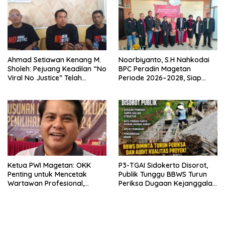
Ahmad Setiawan Kenang M.
Noorbiyanto, S.H Nahkodai
Sholeh: Pejuang Keadilan “No
BPC Peradin Magetan
Viral No Justice” Telah
Periode 2026–2028, Siap
Berpulang
Perkuat Pendampingan
Hukum
Ketua PWI Magetan: OKK
P3-TGAI Sidokerto Disorot,
Penting untuk Mencetak
Publik Tunggu BBWS Turun
Wartawan Profesional,
Periksa Dugaan Kejanggalan
Berintegritas dan Terpercaya
Proyek