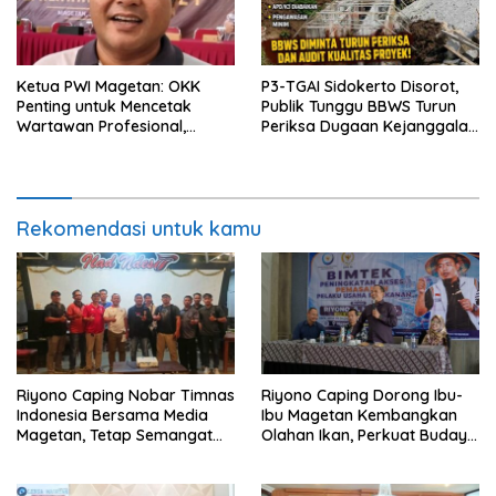
Ketua PWI Magetan: OKK
P3-TGAI Sidokerto Disorot,
Penting untuk Mencetak
Publik Tunggu BBWS Turun
Wartawan Profesional,
Periksa Dugaan Kejanggalan
Berintegritas dan Terpercaya
Proyek
Rekomendasi untuk kamu
Riyono Caping Nobar Timnas
Riyono Caping Dorong Ibu-
Indonesia Bersama Media
Ibu Magetan Kembangkan
Magetan, Tetap Semangat
Olahan Ikan, Perkuat Budaya
Meski Garuda Gagal Lolos
Gemar Makan Ikan