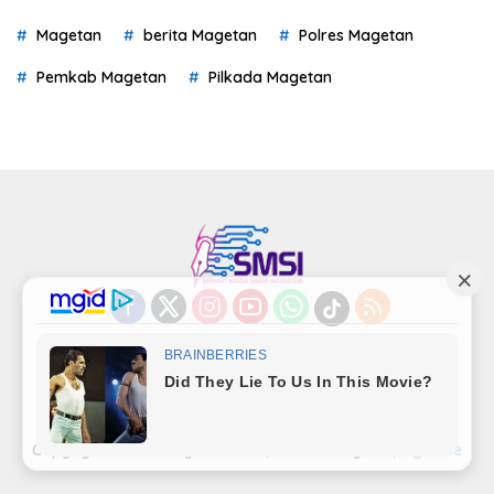
Magetan
berita Magetan
Polres Magetan
Pemkab Magetan
Pilkada Magetan
Indeks
Kode Etik
Privacy Policy
Redaksi
Disclaimer
Pedoman Media Siber
Kode Perilaku Perusahaan Pers
Copyright©LensaMagetan.com | Powered By
seopage.one