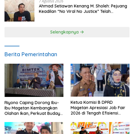
7 Agustus 2026
Ahmad Setiawan Kenang M. Sholeh: Pejuang
Keadilan “No Viral No Justice” Telah
Berpulang
Selengkapnya
Berita Pemerintahan
Ketua Komisi B DPRD
Riyono Caping Dorong Ibu-
Magetan Apresiasi Job Fair
Ibu Magetan Kembangkan
2026 di Tengah Efisiensi
Olahan Ikan, Perkuat Budaya
Anggaran
Gemar Makan Ikan