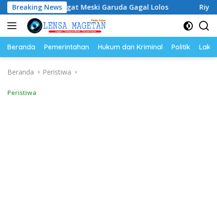
Langsung
emangat Meski Garuda Gagal Lolos
Breaking News
Riyono Caping Dor
ke
konten
Beranda
Pemerintahan
Hukum dan Kriminal
Politik
Lakal
Beranda
Peristiwa
Peristiwa