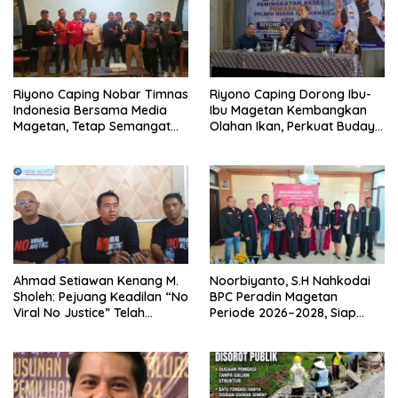
Riyono Caping Nobar Timnas
Riyono Caping Dorong Ibu-
Indonesia Bersama Media
Ibu Magetan Kembangkan
Magetan, Tetap Semangat
Olahan Ikan, Perkuat Budaya
Meski Garuda Gagal Lolos
Gemar Makan Ikan
Ahmad Setiawan Kenang M.
Noorbiyanto, S.H Nahkodai
Sholeh: Pejuang Keadilan “No
BPC Peradin Magetan
Viral No Justice” Telah
Periode 2026–2028, Siap
Berpulang
Perkuat Pendampingan
Hukum