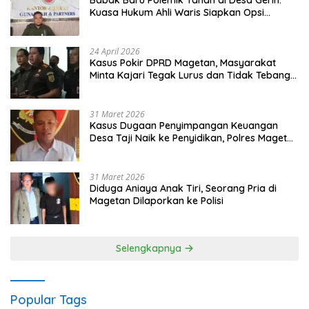
Babak Baru Polemik Tanah di Desa Gerih:
Kuasa Hukum Ahli Waris Siapkan Opsi
Gugatan dan Audiensi ke Bupati
24 April 2026
Kasus Pokir DPRD Magetan, Masyarakat
Minta Kajari Tegak Lurus dan Tidak Tebang
Pilih
31 Maret 2026
Kasus Dugaan Penyimpangan Keuangan
Desa Taji Naik ke Penyidikan, Polres Magetan
Mulai Hitung Kerugian Negara
31 Maret 2026
Diduga Aniaya Anak Tiri, Seorang Pria di
Magetan Dilaporkan ke Polisi
Selengkapnya
Popular Tags