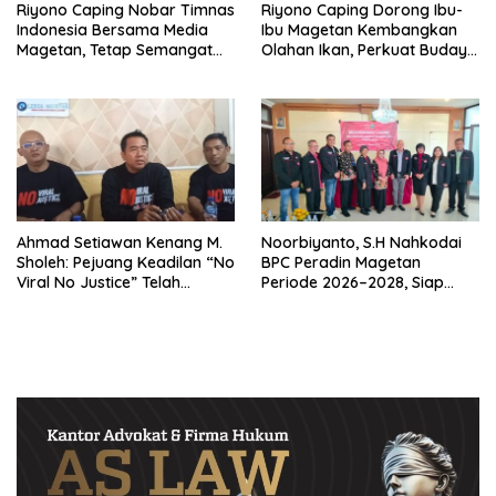
Riyono Caping Nobar Timnas
Riyono Caping Dorong Ibu-
Indonesia Bersama Media
Ibu Magetan Kembangkan
Magetan, Tetap Semangat
Olahan Ikan, Perkuat Budaya
Meski Garuda Gagal Lolos
Gemar Makan Ikan
Ahmad Setiawan Kenang M.
Noorbiyanto, S.H Nahkodai
Sholeh: Pejuang Keadilan “No
BPC Peradin Magetan
Viral No Justice” Telah
Periode 2026–2028, Siap
Berpulang
Perkuat Pendampingan
Hukum