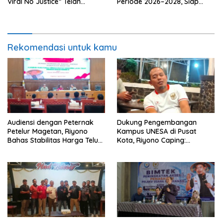
Viral No Justice” Telah
Periode 2026–2028, Siap
Berpulang
Perkuat Pendampingan
Hukum
Rekomendasi untuk kamu
Audiensi dengan Peternak
Dukung Pengembangan
Petelur Magetan, Riyono
Kampus UNESA di Pusat
Bahas Stabilitas Harga Telur
Kota, Riyono Caping:
dan Populasi Ayam
Tingkatkan SDM dan
Gerakkan Ekonomi Magetan