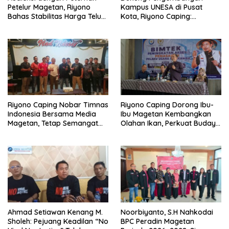
Petelur Magetan, Riyono
Kampus UNESA di Pusat
Bahas Stabilitas Harga Telur
Kota, Riyono Caping:
dan Populasi Ayam
Tingkatkan SDM dan
Gerakkan Ekonomi Magetan
Riyono Caping Nobar Timnas
Riyono Caping Dorong Ibu-
Indonesia Bersama Media
Ibu Magetan Kembangkan
Magetan, Tetap Semangat
Olahan Ikan, Perkuat Budaya
Meski Garuda Gagal Lolos
Gemar Makan Ikan
Ahmad Setiawan Kenang M.
Noorbiyanto, S.H Nahkodai
Sholeh: Pejuang Keadilan “No
BPC Peradin Magetan