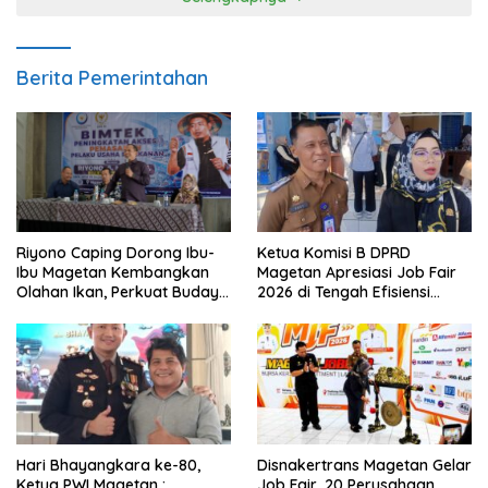
Berita Pemerintahan
Ketua Komisi B DPRD
Riyono Caping Dorong Ibu-
Magetan Apresiasi Job Fair
Ibu Magetan Kembangkan
2026 di Tengah Efisiensi
Olahan Ikan, Perkuat Budaya
Anggaran
Gemar Makan Ikan
Hari Bhayangkara ke-80,
Disnakertrans Magetan Gelar
Ketua PWI Magetan :
Job Fair, 20 Perusahaan