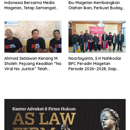
Indonesia Bersama Media
Ibu Magetan Kembangkan
Magetan, Tetap Semangat
Olahan Ikan, Perkuat Budaya
Meski Garuda Gagal Lolos
Gemar Makan Ikan
Ahmad Setiawan Kenang M.
Noorbiyanto, S.H Nahkodai
Sholeh: Pejuang Keadilan “No
BPC Peradin Magetan
Viral No Justice” Telah
Periode 2026–2028, Siap
Berpulang
Perkuat Pendampingan
Hukum