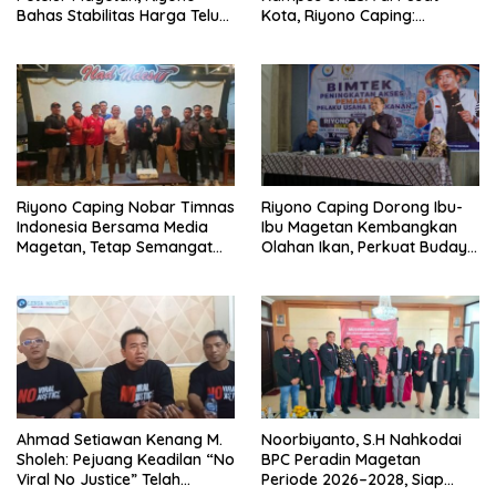
Bahas Stabilitas Harga Telur
Kota, Riyono Caping:
dan Populasi Ayam
Tingkatkan SDM dan
Gerakkan Ekonomi Magetan
Riyono Caping Nobar Timnas
Riyono Caping Dorong Ibu-
Indonesia Bersama Media
Ibu Magetan Kembangkan
Magetan, Tetap Semangat
Olahan Ikan, Perkuat Budaya
Meski Garuda Gagal Lolos
Gemar Makan Ikan
Ahmad Setiawan Kenang M.
Noorbiyanto, S.H Nahkodai
Sholeh: Pejuang Keadilan “No
BPC Peradin Magetan
Viral No Justice” Telah
Periode 2026–2028, Siap