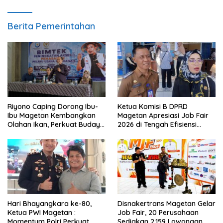
Berita Pemerintahan
Ketua Komisi B DPRD
Riyono Caping Dorong Ibu-
Magetan Apresiasi Job Fair
Ibu Magetan Kembangkan
2026 di Tengah Efisiensi
Olahan Ikan, Perkuat Budaya
Anggaran
Gemar Makan Ikan
Hari Bhayangkara ke-80,
Disnakertrans Magetan Gelar
Ketua PWI Magetan :
Job Fair, 20 Perusahaan
Momentum Polri Perkuat
Sediakan 2.159 Lowongan