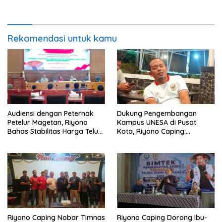
Berpulang
Perkuat Pendampingan
Hukum
Rekomendasi untuk kamu
Audiensi dengan Peternak
Dukung Pengembangan
Petelur Magetan, Riyono
Kampus UNESA di Pusat
Bahas Stabilitas Harga Telur
Kota, Riyono Caping:
dan Populasi Ayam
Tingkatkan SDM dan
Gerakkan Ekonomi Magetan
Riyono Caping Nobar Timnas
Riyono Caping Dorong Ibu-