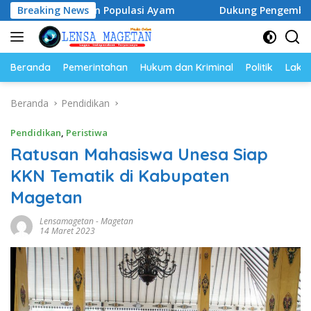
Langsung
r dan Populasi Ayam
Breaking News
Dukung Pengembangan Kampus UNES
ke
konten
Beranda
Pemerintahan
Hukum dan Kriminal
Politik
Lakal
Beranda
Pendidikan
Pendidikan
,
Peristiwa
Ratusan Mahasiswa Unesa Siap
KKN Tematik di Kabupaten
Magetan
Lensamagetan
-
Magetan
14 Maret 2023