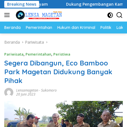
Langsung
lasi Ayam
Breaking News
Dukung Pengembangan Kampus UNESA di Pusa
ke
konten
Beranda
Pemerintahan
Hukum dan Kriminal
Politik
Lakal
Beranda
Pariwisata
Pariwisata
,
Pemerintahan
,
Peristiwa
Segera Dibangun, Eco Bamboo
Park Magetan Didukung Banyak
Pihak
Lensamagetan
-
Sukomoro
20 Juni 2023