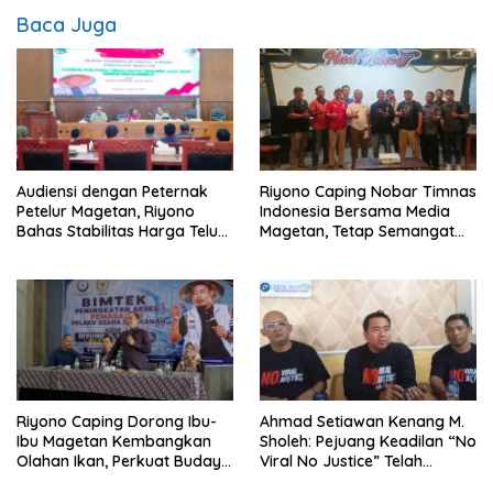
Baca Juga
Audiensi dengan Peternak
Riyono Caping Nobar Timnas
Petelur Magetan, Riyono
Indonesia Bersama Media
Bahas Stabilitas Harga Telur
Magetan, Tetap Semangat
dan Populasi Ayam
Meski Garuda Gagal Lolos
Riyono Caping Dorong Ibu-
Ahmad Setiawan Kenang M.
Ibu Magetan Kembangkan
Sholeh: Pejuang Keadilan “No
Olahan Ikan, Perkuat Budaya
Viral No Justice” Telah
Gemar Makan Ikan
Berpulang