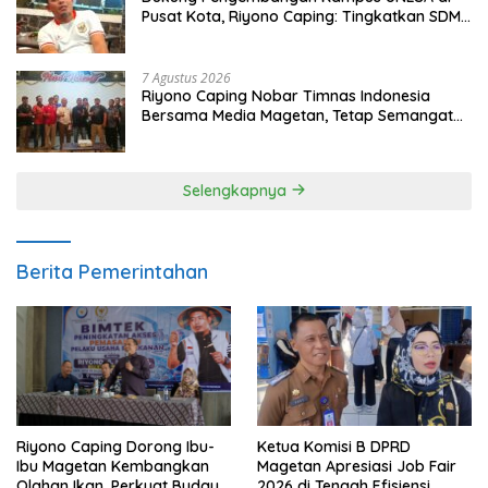
Pusat Kota, Riyono Caping: Tingkatkan SDM
dan Gerakkan Ekonomi Magetan
7 Agustus 2026
Riyono Caping Nobar Timnas Indonesia
Bersama Media Magetan, Tetap Semangat
Meski Garuda Gagal Lolos
Selengkapnya
Berita Pemerintahan
Ketua Komisi B DPRD
Riyono Caping Dorong Ibu-
Magetan Apresiasi Job Fair
Ibu Magetan Kembangkan
2026 di Tengah Efisiensi
Olahan Ikan, Perkuat Budaya