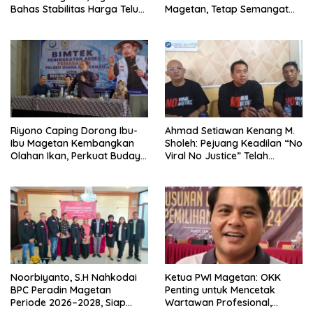
Bahas Stabilitas Harga Telur
Magetan, Tetap Semangat
dan Populasi Ayam
Meski Garuda Gagal Lolos
Riyono Caping Dorong Ibu-
Ahmad Setiawan Kenang M.
Ibu Magetan Kembangkan
Sholeh: Pejuang Keadilan “No
Olahan Ikan, Perkuat Budaya
Viral No Justice” Telah
Gemar Makan Ikan
Berpulang
Noorbiyanto, S.H Nahkodai
Ketua PWI Magetan: OKK
BPC Peradin Magetan
Penting untuk Mencetak
Periode 2026–2028, Siap
Wartawan Profesional,