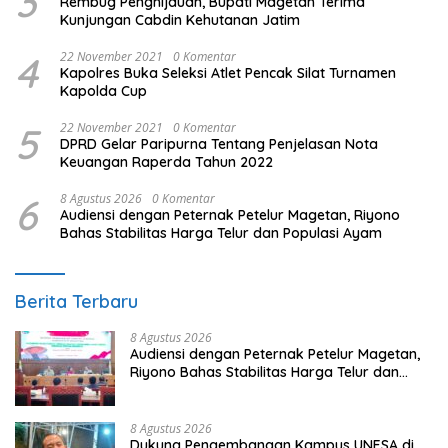
3
Rembug Penghijauan, Bupati Magetan Terima
Kunjungan Cabdin Kehutanan Jatim
4
22 November 2021
0 Komentar
Kapolres Buka Seleksi Atlet Pencak Silat Turnamen
Kapolda Cup
5
22 November 2021
0 Komentar
DPRD Gelar Paripurna Tentang Penjelasan Nota
Keuangan Raperda Tahun 2022
6
8 Agustus 2026
0 Komentar
Audiensi dengan Peternak Petelur Magetan, Riyono
Bahas Stabilitas Harga Telur dan Populasi Ayam
Berita Terbaru
8 Agustus 2026
Audiensi dengan Peternak Petelur Magetan,
Riyono Bahas Stabilitas Harga Telur dan
Populasi Ayam
8 Agustus 2026
Dukung Pengembangan Kampus UNESA di