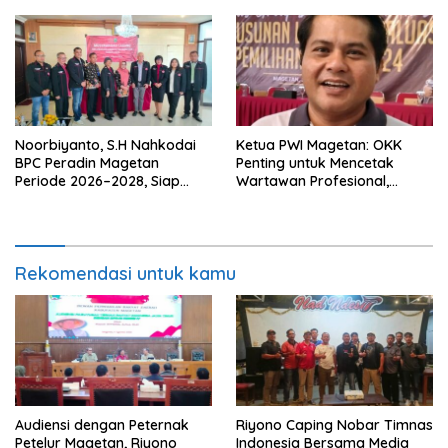
Noorbiyanto, S.H Nahkodai
Ketua PWI Magetan: OKK
BPC Peradin Magetan
Penting untuk Mencetak
Periode 2026–2028, Siap
Wartawan Profesional,
Perkuat Pendampingan
Berintegritas dan Terpercaya
Hukum
Rekomendasi untuk kamu
Audiensi dengan Peternak
Riyono Caping Nobar Timnas
Petelur Magetan, Riyono
Indonesia Bersama Media