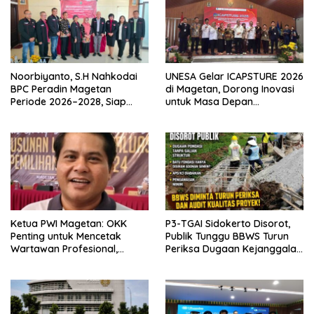
Noorbiyanto, S.H Nahkodai
UNESA Gelar ICAPSTURE 2026
BPC Peradin Magetan
di Magetan, Dorong Inovasi
Periode 2026–2028, Siap
untuk Masa Depan
Perkuat Pendampingan
Berkelanjutan
Hukum
Ketua PWI Magetan: OKK
P3-TGAI Sidokerto Disorot,
Penting untuk Mencetak
Publik Tunggu BBWS Turun
Wartawan Profesional,
Periksa Dugaan Kejanggalan
Berintegritas dan Terpercaya
Proyek