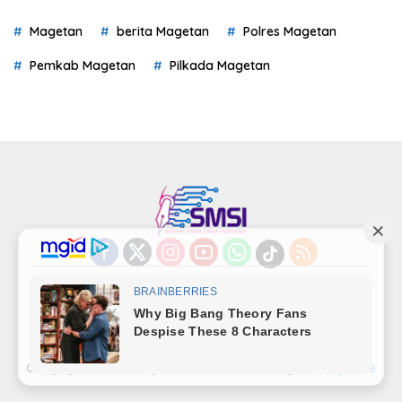
Magetan
berita Magetan
Polres Magetan
Pemkab Magetan
Pilkada Magetan
Indeks
Kode Etik
Privacy Policy
Redaksi
Disclaimer
Pedoman Media Siber
Kode Perilaku Perusahaan Pers
Copyright©LensaMagetan.com | Powered By
seopage.one