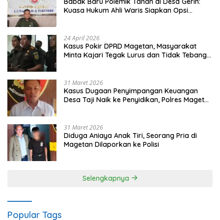
Babak Baru Polemik Tanah di Desa Gerih:
Kuasa Hukum Ahli Waris Siapkan Opsi
Gugatan dan Audiensi ke Bupati
24 April 2026
Kasus Pokir DPRD Magetan, Masyarakat
Minta Kajari Tegak Lurus dan Tidak Tebang
Pilih
31 Maret 2026
Kasus Dugaan Penyimpangan Keuangan
Desa Taji Naik ke Penyidikan, Polres Magetan
Mulai Hitung Kerugian Negara
31 Maret 2026
Diduga Aniaya Anak Tiri, Seorang Pria di
Magetan Dilaporkan ke Polisi
Selengkapnya
Popular Tags