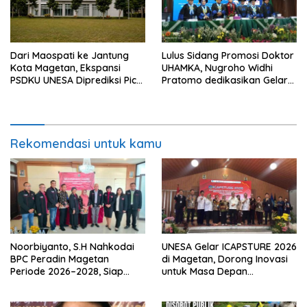
Dari Maospati ke Jantung
Lulus Sidang Promosi Doktor
Kota Magetan, Ekspansi
UHAMKA, Nugroho Widhi
PSDKU UNESA Diprediksi Picu
Pratomo dedikasikan Gelar
Pertumbuhan Ekonomi
Doktor untuk Keluarga dan
Institusinya
Rekomendasi untuk kamu
Noorbiyanto, S.H Nahkodai
UNESA Gelar ICAPSTURE 2026
BPC Peradin Magetan
di Magetan, Dorong Inovasi
Periode 2026–2028, Siap
untuk Masa Depan
Perkuat Pendampingan
Berkelanjutan
Hukum