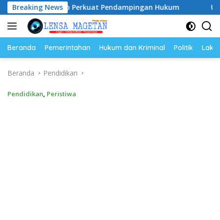
Langsung
8, Siap Perkuat Pendampingan Hukum
Breaking News
UNESA Gelar ICAP
ke
konten
Beranda
Pemerintahan
Hukum dan Kriminal
Politik
Lakal
Beranda
Pendidikan
Pendidikan
,
Peristiwa