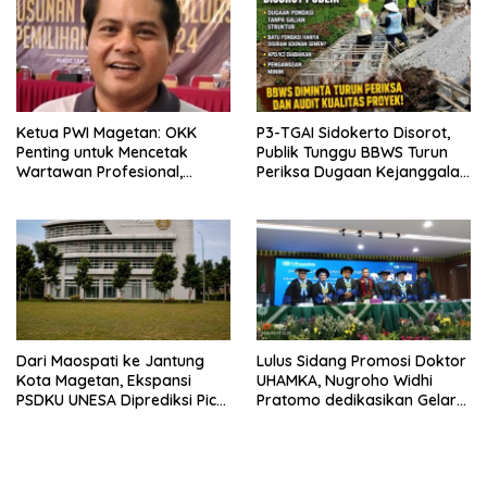
Ketua PWI Magetan: OKK
P3-TGAI Sidokerto Disorot,
Penting untuk Mencetak
Publik Tunggu BBWS Turun
Wartawan Profesional,
Periksa Dugaan Kejanggalan
Berintegritas dan Terpercaya
Proyek
Dari Maospati ke Jantung
Lulus Sidang Promosi Doktor
Kota Magetan, Ekspansi
UHAMKA, Nugroho Widhi
PSDKU UNESA Diprediksi Picu
Pratomo dedikasikan Gelar
Pertumbuhan Ekonomi
Doktor untuk Keluarga dan
Institusinya