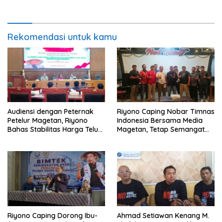
Hukum
Rekomendasi untuk kamu
Audiensi dengan Peternak
Riyono Caping Nobar Timnas
Petelur Magetan, Riyono
Indonesia Bersama Media
Bahas Stabilitas Harga Telur
Magetan, Tetap Semangat
dan Populasi Ayam
Meski Garuda Gagal Lolos
Riyono Caping Dorong Ibu-
Ahmad Setiawan Kenang M.