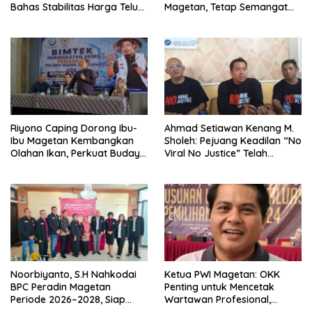
Bahas Stabilitas Harga Telur
Magetan, Tetap Semangat
dan Populasi Ayam
Meski Garuda Gagal Lolos
Riyono Caping Dorong Ibu-
Ahmad Setiawan Kenang M.
Ibu Magetan Kembangkan
Sholeh: Pejuang Keadilan “No
Olahan Ikan, Perkuat Budaya
Viral No Justice” Telah
Gemar Makan Ikan
Berpulang
Noorbiyanto, S.H Nahkodai
Ketua PWI Magetan: OKK
BPC Peradin Magetan
Penting untuk Mencetak
Periode 2026–2028, Siap
Wartawan Profesional,
Perkuat Pendampingan
Berintegritas dan Terpercaya