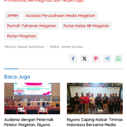
Profesional, Berintegritas dan Terpercaya
APMM
Asosiasi Perusahaan Media Magetan
Rumah Tahanan Magetan
Rutan Kelas IIB Magetan
Rutan Magetan
Penulis: Daniel Sulistiono
Editor: Anton Suroso
Baca Juga
Audiensi dengan Peternak
Riyono Caping Nobar Timnas
Petelur Magetan, Riyono
Indonesia Bersama Media