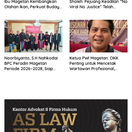
Ibu Magetan Kembangkan
Sholeh: Pejuang Keadilan “No
Olahan Ikan, Perkuat Budaya
Viral No Justice” Telah
Gemar Makan Ikan
Berpulang
Noorbiyanto, S.H Nahkodai
Ketua PWI Magetan: OKK
BPC Peradin Magetan
Penting untuk Mencetak
Periode 2026–2028, Siap
Wartawan Profesional,
Perkuat Pendampingan
Berintegritas dan Terpercaya
Hukum