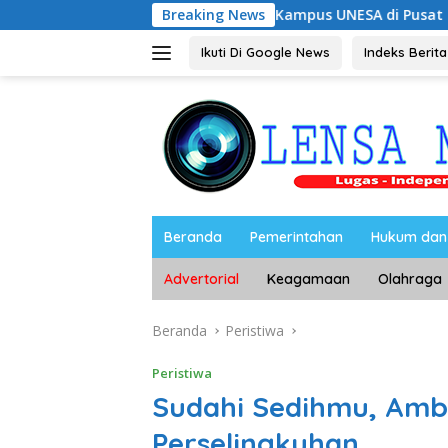
Langsung
ngembangan Kampus UNESA di Pusat Kota, Riyono Caping: Ti
Breaking News
ke
konten
Ikuti Di Google News
Indeks Berita
Beranda
Pemerintahan
Hukum dan 
Advertorial
Keagamaan
Olahraga
Beranda
Peristiwa
Peristiwa
Sudahi Sedihmu, Ambi
Perselingkuhan