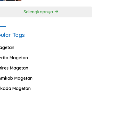
Selengkapnya
ular Tags
agetan
erita Magetan
olres Magetan
emkab Magetan
ilkada Magetan