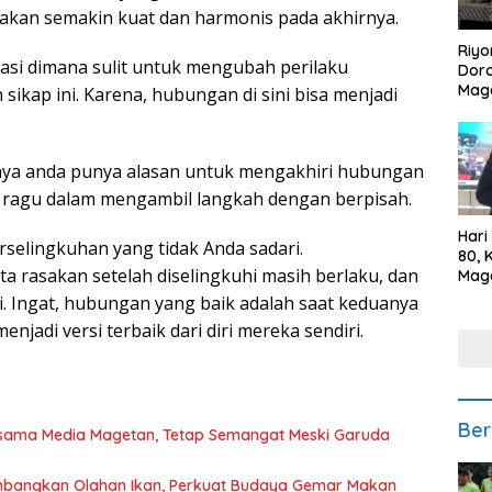
 akan semakin kuat dan harmonis pada akhirnya.
Riyo
uasi dimana sulit untuk mengubah perilaku
Doro
Mag
ikap ini. Karena, hubungan di sini bisa menjadi
Kem
Ikan
Gem
irnya anda punya alasan untuk mengakhiri hubungan
u ragu dalam mengambil langkah dengan berpisah.
Hari
erselingkuhan yang tidak Anda sadari.
80, 
a rasakan setelah diselingkuhi masih berlaku, dan
Mag
Polr
i. Ingat, hubungan yang baik adalah saat keduanya
Kepe
adi versi terbaik dari diri mereka sendiri.
Ber
rsama Media Magetan, Tetap Semangat Meski Garuda
mbangkan Olahan Ikan, Perkuat Budaya Gemar Makan