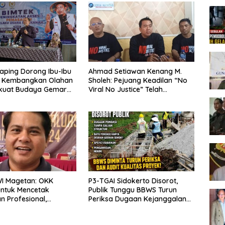
aping Dorong Ibu-Ibu
Ahmad Setiawan Kenang M.
 Kembangkan Olahan
Sholeh: Pejuang Keadilan “No
rkuat Budaya Gemar
Viral No Justice” Telah
kan
Berpulang
WI Magetan: OKK
P3-TGAI Sidokerto Disorot,
untuk Mencetak
Publik Tunggu BBWS Turun
 Profesional,
Periksa Dugaan Kejanggalan
ritas dan Terpercaya
Proyek