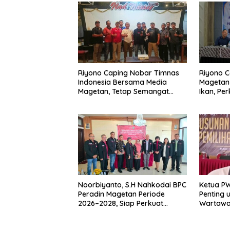
Riyono Caping Nobar Timnas
Riyono C
Indonesia Bersama Media
Magetan
Magetan, Tetap Semangat
Ikan, Pe
Meski Garuda Gagal Lolos
Makan I
Noorbiyanto, S.H Nahkodai BPC
Ketua P
Peradin Magetan Periode
Penting 
2026–2028, Siap Perkuat
Wartawan
Pendampingan Hukum
Berinteg