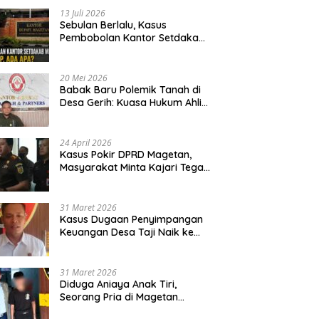
13 Juli 2026
Sebulan Berlalu, Kasus
Pembobolan Kantor Setdakab
Magetan Masih Misterius
20 Mei 2026
Babak Baru Polemik Tanah di
Desa Gerih: Kuasa Hukum Ahli
Waris Siapkan Opsi Gugatan
dan Audiensi ke Bupati
24 April 2026
Kasus Pokir DPRD Magetan,
Masyarakat Minta Kajari Tegak
Lurus dan Tidak Tebang Pilih
31 Maret 2026
Kasus Dugaan Penyimpangan
Keuangan Desa Taji Naik ke
Penyidikan, Polres Magetan
Mulai Hitung Kerugian Negara
31 Maret 2026
Diduga Aniaya Anak Tiri,
Seorang Pria di Magetan
Dilaporkan ke Polisi