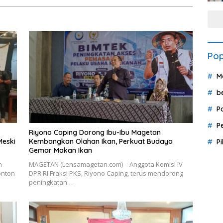
Pop
M
b
P
P
Riyono Caping Dorong Ibu-Ibu Magetan
Meski
Kembangkan Olahan Ikan, Perkuat Budaya
P
Gemar Makan Ikan
h
MAGETAN (Lensamagetan.com) – Anggota Komisi IV
onton
DPR RI Fraksi PKS, Riyono Caping, terus mendorong
peningkatan…