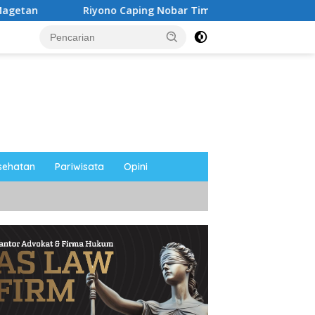
Caping Nobar Timnas Indonesia Bersama Media Magetan, Teta
sehatan
Pariwisata
Opini