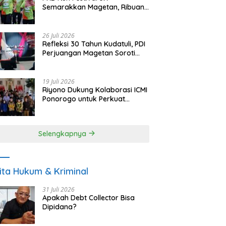
Semarakkan Magetan, Ribuan
Pelari Rayakan HUT ke-28 PKB
26 Juli 2026
Refleksi 30 Tahun Kudatuli, PDI
Perjuangan Magetan Soroti
Ancaman Demokrasi dan
Tuntut Keadilan Korban
19 Juli 2026
Riyono Dukung Kolaborasi ICMI
Ponorogo untuk Perkuat
Ekonomi Kerakyatan dan
UMKM
Selengkapnya
ita Hukum & Kriminal
31 Juli 2026
Apakah Debt Collector Bisa
Dipidana?