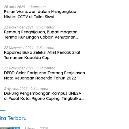
26 April 2025
1 Komentar
Peran Wartawan dalam Mengungkap
Misteri CCTV di Toilet Siswi
22 November 2021
0 Komentar
Rembug Penghijauan, Bupati Magetan
Terima Kunjungan Cabdin Kehutanan
Jatim
22 November 2021
0 Komentar
Kapolres Buka Seleksi Atlet Pencak Silat
Turnamen Kapolda Cup
22 November 2021
0 Komentar
DPRD Gelar Paripurna Tentang Penjelasan
Nota Keuangan Raperda Tahun 2022
8 Agustus 2026
0 Komentar
Dukung Pengembangan Kampus UNESA
di Pusat Kota, Riyono Caping: Tingkatkan
SDM dan Gerakkan Ekonomi Magetan
ita Terbaru
8 Agustus 2026