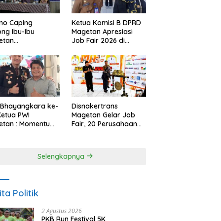
Ketua Komisi B DPRD
no Caping
Magetan Apresiasi
ng Ibu-Ibu
Job Fair 2026 di
etan
Tengah Efisiensi
bangkan Olahan
Anggaran
, Perkuat Budaya
ar Makan Ikan
 Bhayangkara ke-
Disnakertrans
Ketua PWI
Magetan Gelar Job
etan : Momentum
Fair, 20 Perusahaan
i Perkuat
Sediakan 2.159
rcayaan Publik
Lowongan Kerja
Selengkapnya
ita Politik
2 Agustus 2026
PKB Run Festival 5K