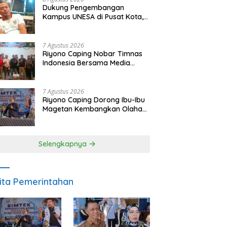
Dukung Pengembangan
Kampus UNESA di Pusat Kota,
Riyono Caping: Tingkatkan
SDM dan Gerakkan Ekonomi
Magetan
7 Agustus 2026
Riyono Caping Nobar Timnas
Indonesia Bersama Media
Magetan, Tetap Semangat
Meski Garuda Gagal Lolos
7 Agustus 2026
Riyono Caping Dorong Ibu-Ibu
Magetan Kembangkan Olahan
Ikan, Perkuat Budaya Gemar
Makan Ikan
Selengkapnya
ita Pemerintahan