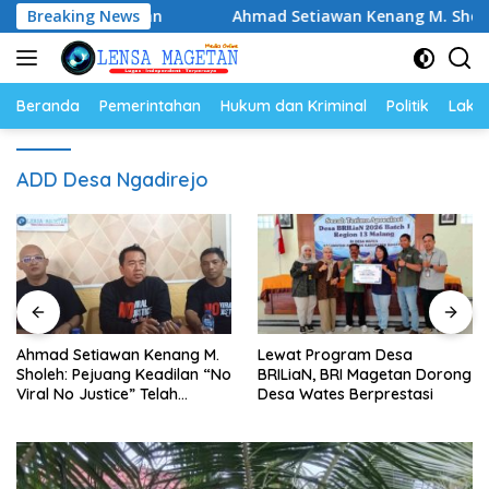
Langsung
 Makan Ikan
Breaking News
Ahmad Setiawan Kenang M. Sholeh: Pejuang
ke
konten
Beranda
Pemerintahan
Hukum dan Kriminal
Politik
Lakal
ADD Desa Ngadirejo
Ahmad Setiawan Kenang M.
Lewat Program Desa
Sholeh: Pejuang Keadilan “No
BRILiaN, BRI Magetan Dorong
Viral No Justice” Telah
Desa Wates Berprestasi
Berpulang