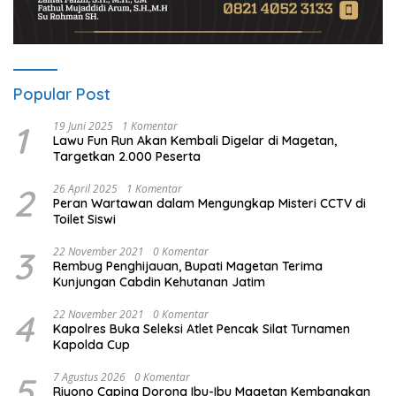
Popular Post
1
19 Juni 2025
1 Komentar
Lawu Fun Run Akan Kembali Digelar di Magetan,
Targetkan 2.000 Peserta
2
26 April 2025
1 Komentar
Peran Wartawan dalam Mengungkap Misteri CCTV di
Toilet Siswi
3
22 November 2021
0 Komentar
Rembug Penghijauan, Bupati Magetan Terima
Kunjungan Cabdin Kehutanan Jatim
4
22 November 2021
0 Komentar
Kapolres Buka Seleksi Atlet Pencak Silat Turnamen
Kapolda Cup
5
7 Agustus 2026
0 Komentar
Riyono Caping Dorong Ibu-Ibu Magetan Kembangkan